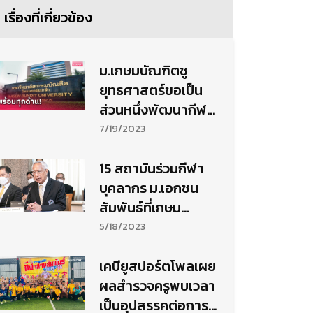
เรื่องที่เกี่ยวข้อง
ม.เกษมบัณฑิตชู
ยุทธศาสตร์ขอเป็น
ส่วนหนึ่งพัฒนากีฬา
ชาติ
7/19/2023
15 สถาบันร่วมกีฬา
บุคลากร ม.เอกชน
สัมพันธ์ที่เกษม
บัณฑิต
5/18/2023
เคบียูสปอร์ตโพลเผย
ผลสำรวจครูพบเวลา
เป็นอุปสรรคต่อการ