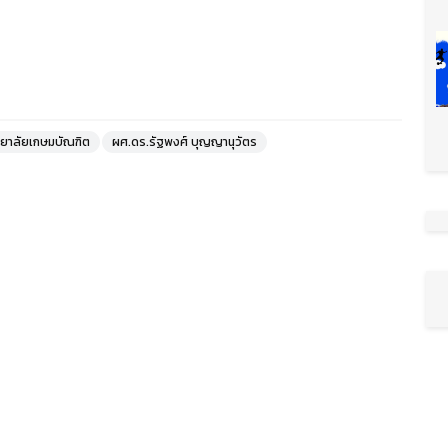
ทยาลัยเกษมบัณฑิต
ผศ.ดร.รัฐพงศ์ บุญญานุวัตร