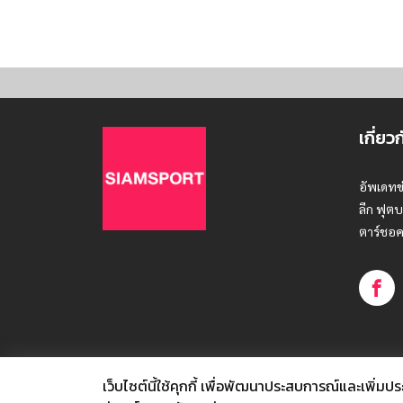
เกี่ยว
อัพเดทข
ลีก ฟุตบ
ตาร์ชอค
เว็บไซต์นี้ใช้คุกกี้
เพื่อพัฒนาประสบการณ์และเพิ่มประสิท
© SIAMSPORT