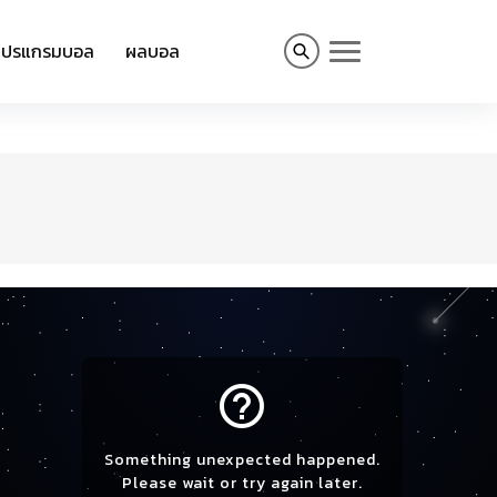
โปรแกรมบอล
ผลบอล
help_outline
Something unexpected happened.
Please wait or try again later.