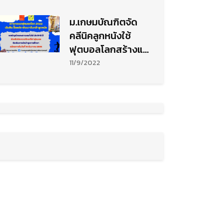
ม.เกษมบัณฑิตจัด
คลีนิคลูกหนังใช้
ฟุตบอลโลกสร้างแรง
บันดาลใจ
11/9/2022