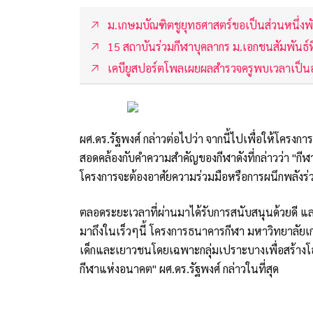
ม.เกษมบัณฑิตชูยุทธศาสตร์ขอเป็นส่วนหนึ่งพ
15 สถาบันร่วมกีฬาบุคลากร ม.เอกชนสัมพันธ์ท
เคบียูสปอร์ตโพลเผยผลสำรวจครูพบเวลาเป็น
ผศ.ดร.รัฐพงศ์ กล่าวต่อไปว่า จากนี้ไปเพื่อให้โคร
สอดคล้องกับคำความสำคัญของกีฬาดังที่กล่าวว่า "กีฬา
โครงการจะต้องอาศัยความร่วมมือหรือการผนึกพลังร่
ตลอดระยะเวลาที่ผ่านมาได้รับการสนับสนุนด้วยดี แ
มาถึงในเร็วๆนี้ โครงการธนาคารกีฬา มหาวิทยาลัยเกษ
เด็กและเยาวชนโดยเฉพาะกลุ่มเปราะบางเพื่อสร้างโอ
กีฬาแห่งอนาคต" ผศ.ดร.รัฐพงศ์ กล่าวในที่สุด