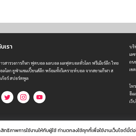
กับเรา
บริ
เลข
ถนน
่าวสารวงการกีฬา ฟุตบอล ผลบอล ผลฟุตบอลทั่วโลก ฟรีเมียร์ลีก ไทย
เขต
อลโลก ยูฟ่าแซมเปี้ยนส์ลีก พร้อมทั้งวิเคราะห์บอล จากสยามกีฬา ส
เก้อร์ สปอร์ตพูล
โทร
อีเม
เว็
ธิภาพการใช้งานให้กับผู้ใช้ ท่านตกลงใช้คุกกี้เพื่อใช้งานเว็บไซต์นี้ต่