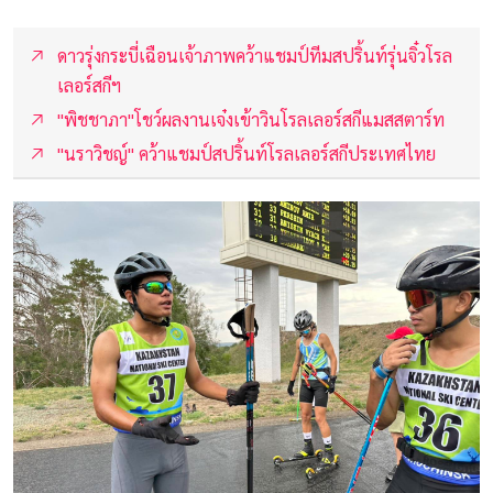
ดาวรุ่งกระบี่เฉือนเจ้าภาพคว้าแชมป์ทีมสปริ้นท์รุ่นจิ๋วโรล
เลอร์สกีฯ
"พิชชาภา"โชว์ผลงานเจ๋งเข้าวินโรลเลอร์สกีแมสสตาร์ท
"นราวิชญ์" คว้าแชมป์สปริ้นท์โรลเลอร์สกีประเทศไทย