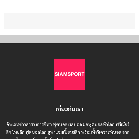
เกี่ยวกับเรา
อัพเดทข่าวสารวงการกีฬา ฟุตบอล ผลบอล ผลฟุตบอลทั่วโลก ฟรีเมียร์
ลีก ไทยลีก ฟุตบอลโลก ยูฟ่าแซมเปี้ยนส์ลีก พร้อมทั้งวิเคราะห์บอล จาก