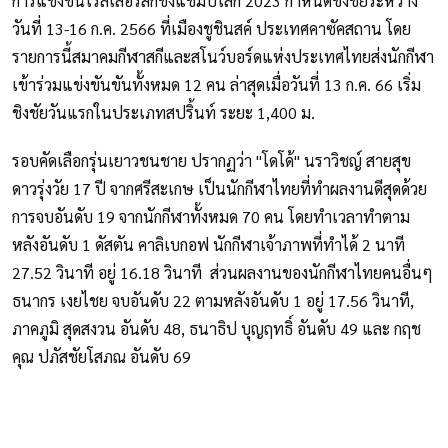
การแข่งขันโรลเลอร์สกีชิงแชมป์โลก 2023 กำหนดชิงชัยระหว่าง
วันที่ 13-16 ก.ค. 2566 ที่เมืองชูชินสค์ ประเทศคาซัคสถาน โดย
รายการนี้สมาคมกีฬาสกีและสโนว์บอร์ดแห่งประเทศไทยส่งนักกีฬา
เข้าร่วมแข่งขันขันทั้งหมด 12 คน ล่าสุดเมื่อวันที่ 13 ก.ค. 66 เริ่ม
ชิงชัยวันแรกในประเภทสปริ้นท์ ระยะ 1,400 ม.
รอบคัดเลือกรุ่นเยาวชนชาย ปรากฏว่า "โดโด้" นราวิชญ์ สายสุข
ดาวรุ่งวัย 17 ปี จากศรีสะเกษ เป็นนักกีฬาไทยที่ทำผลงานดีสุดด้วย
การจบอันดับ 19 จากนักกีฬาทั้งหมด 70 คน โดยทำเวลาทำตาม
หลังอันดับ 1 ดัสตัน คาลิเบกอฟ นักกีฬาเจ้าภาพที่ทำได้ 2 นาที
27.52 วินาที อยู่ 16.18 วินาที ส่วนผลงานของนักกีฬาไทยคนอื่นๆ
ธนากร เงยไชย จบอันดับ 22 ตามหลังอันดับ 1 อยู่ 17.56 วินาที,
ภาคภูมิ สุดสงวน อันดับ 48, ธนาธิป บุญฤทธิ์ อันดับ 49 และ กฤช
คุณ ปภัสชัยโสภณ อันดับ 69