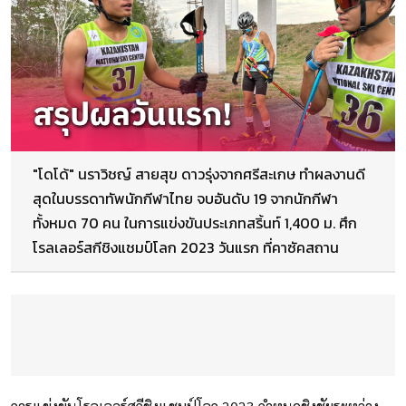
"โดโด้" นราวิชญ์ สายสุข ดาวรุ่งจากศรีสะเกษ ทำผลงานดี
สุดในบรรดาทัพนักกีฬาไทย จบอันดับ 19 จากนักกีฬา
ทั้งหมด 70 คน ในการแข่งขันประเภทสริ้นท์ 1,400 ม. ศึก
โรลเลอร์สกีชิงแชมป์โลก 2023 วันแรก ที่คาซัคสถาน