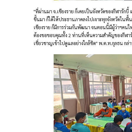
"ที่ผ่านมา จ.เชียงราย ก็เคยเป็นจังหวัดของกีฬารักบี
ขึ้นมา ก็ได้ให้ประธานภาคลงไปเจาะทุกจังหวัดในพื้น
เชียงราย ก็มีการร่วมกันพัฒนา จนตอนนี้มีผู้ว่าฯคนใ
ต้องขอขอบคุณทั้ง 2 ท่านที่เห็นความสำคัญของกีฬารักบ
เชี่ยวชาญเข้าไปดูแลอย่างใกล้ชิด" พ.ต.ท.กุลธน กล่า