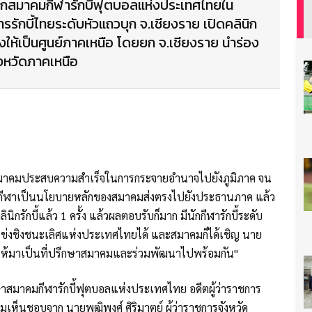
ายกสมาคมกีฬารักบี้ฟุตบอลแห่งประเทศไทยใน
ารรักบี้ไทยระดับหัวแถวบุก จ.เชียงราย เปิดคลินิก
้างให้เป็นศูนย์ภาคเหนือ โดยยก จ.เชียงราย นำร่อง
ังหวัดภาคเหนือ
าสมาคมประสบความสำเร็จในการกระจายอำนาจไปยังภูมิภาค จน
งนักกีฬาเป็นนโยบายหลักของสมาคมส่งตรงไปยังประธานภาค แล้ว
รักบี้แล้ว 1 ครั้ง แล้วผลตอบรับก็มาก มีนักกีฬารักบี้ระดับ
่งชิงชนะเลิศแห่งประเทศไทยได้ และสมาคมก็ได้เชิญ นาย
้นให้มาเป็นที่ปรึกษาสมาคมและร่วมพัฒนาไปพร้อมกัน"
ึกษาสมาคมกีฬารักบี้ฟุตบอลแห่งประเทศไทย อดีตผู้ว่าราชการ
วามเห็นชอบจาก นายพุฒิพงศ์ ศิริมาตย์ ผู้ว่าราชการจังหวัด