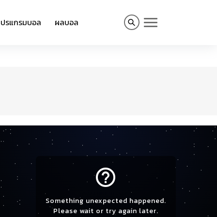
โปรแกรมบอล
ผลบอล
help_outline
Something unexpected happened.
Please wait or try again later.