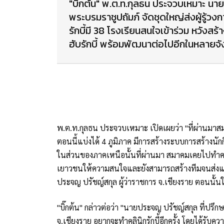
"บิ๊กต้น" พ.ต.ท.กุลธน ประจวบเหมาะ น
พระบรมราชูปถัมภ์ จัดชุดใหญ่ส่งผู้รู้วงก
รักบี้มี 38 โรงเรียนสนใจเข้าร่วม หวังสร
ฮับรักบี้ พร้อมพัฒนาต่อไปอีกในหลายจ
พ.ต.ท.กุลธน ประจวบเหมาะ เปิดเผยว่า "ที่ผ่านม
ตอนนี้แบ่งได้ 4 ภูมิภาค มีการสร้างระบบการสร้า
ในส่วนของภาคเหนือนั้นที่ผ่านมา สมาคมเคยไปทำคลินิก
เยาวชนให้ความสนใจและยังสามารถสร้างทีมจนส่งแข
ประจญ ปรัชญ์สกุล ผู้ว่าราชการ จ.เชียงราย ตอนนั
"บิ๊กต้น" กล่าวต่อว่า "นายประจญ ปรัชญ์สกุล ที่ปร
จ.เชียงราย อยากจะทำคลินิกรักบี้อีกครั้ง โดยได้รับค