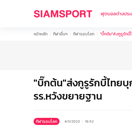
ฟุตบอลต่างประ
หน้าหลัก
กีฬาอื่นๆ
กีฬารอบโลก
"บิ๊กต้น"ส่งกูรูรั
"บิ๊กต้น"ส่งกูรูรักบี้ไท
รร.หวังขยายฐาน
กีฬารอบโลก
4/3/2023
16:52