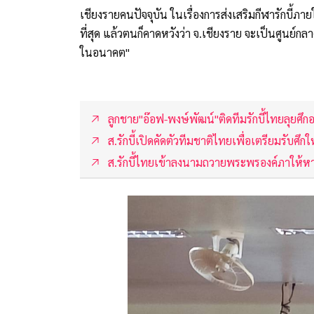
เชียงรายคนปัจจุบัน ในเรื่องการส่งเสริมกีฬารักบี้ภาย
ที่สุด แล้วตนก็คาดหวังว่า จ.เชียงราย จะเป็นศูนย์ก
ในอนาคต"
ลูกชาย"อ๊อฟ-พงษ์พัฒน์"ติดทีมรักบี้ไทยลุยศึก
ส.รักบี้เปิดคัดตัวทีมชาติไทยเพื่อเตรียมรับศึก
ส.รักบี้ไทยเข้าลงนามถวายพระพรองค์ภาให