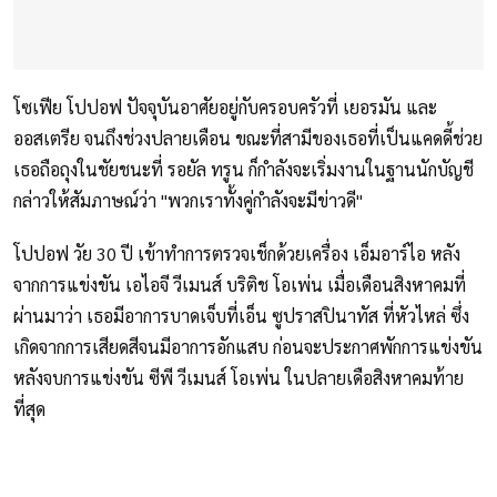
โซเฟีย โปปอฟ ปัจจุบันอาศัยอยู่กับครอบครัวที่ เยอรมัน และ
ออสเตรีย จนถึงช่วงปลายเดือน ขณะที่สามีของเธอที่เป็นแคดดี้ช่วย
เธอถือถุงในชัยชนะที่ รอยัล ทรูน ก็กำลังจะเริ่มงานในฐานนักบัญชี
กล่าวให้สัมภาษณ์ว่า "พวกเราทั้งคู่กำลังจะมีข่าวดี"
โปปอฟ วัย 30 ปี เข้าทำการตรวจเช็กด้วยเครื่อง เอ็มอาร์ไอ หลัง
จากการแข่งขัน เอไอจี วีเมนส์ บริติช โอเพ่น เมื่อเดือนสิงหาคมที่
ผ่านมาว่า เธอมีอาการบาดเจ็บที่เอ็น ซูปราสปินาทัส ที่หัวไหล่ ซึ่ง
เกิดจากการเสียดสีจนมีอาการอักแสบ ก่อนจะประกาศพักการแข่งขัน
หลังจบการแข่งขัน ซีพี วีเมนส์ โอเพ่น ในปลายเดือสิงหาคมท้าย
ที่สุด