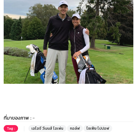
ที่มาของภาพ :
-
Tag :
เอไอจี วีเมนส์ โอเพ่น
กอล์ฟ
โซเฟีย โปปอฟ