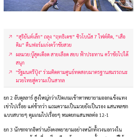
“สุริยันต์เล็ก” ถลุง “ฤทธิเดช” ซิวโบนัส 7 ไฟต์ติด, “เสือ
คิม” คืนฟอร์มเก่งคว้าชัยสวย
ผลมวย:บู๊สุดเดือด สายเลือด สยบ ฟ้าประทาน คว้าชัยไปได้
สนุก
"รัฐมนตรีปุ๋ง" ร่วมติดตามศูนย์ทดสอบมาตรฐานสมรรถนะ
มวยไทยสู่ความเป็นสากล
ยก 2 อับดุลลาร์ สูงใหญ่กว่าเปิดเกมเข้าหาพยายามออกแข้งแทง
เข่าไปเรื่อย แต่ช้ากว่า แถมความเป็นมวยยังเป็นรอง แสนพลชก
แบบสบายๆ คุมเกมไปเรื่อยๆ หมดยกแสนพลต่อ 12-1
ยก 3 นักชกจากอิหร่านยังคงพยายามอย่างหนักทั้งวงนอกวงใน