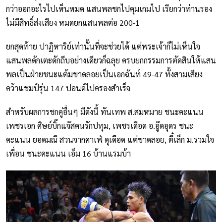
กว่าออกอะไรไปเห็นหมด แสนพลชกไปคุมเกมไป เรียกว่าท่านรอง
ไม่มีสิทธิ์ส่งเสียง หมดยกแสนพลต่อ 200-1
ยกสุดท้าย ปาฏิหาริย์เท่านั้นที่จะช่วยได้ แต่พระเจ้าก็ไม่เห็นใจ
แสนพลดักเตะดักถีบอย่างเดียวก็ฉลุย ครบยกกรรมการตัดสินให้แสน
พลเป็นฝ่ายชนะแต้มขาดลอยเป็นเอกฉันท์ 49-47 ทั้งสามเสียง
คว้าแชมป์รุ่น 147 ปอนด์ไปครองสำเร็จ
สำหรับผลการชกคู่อื่นๆ มีดังนี้ ทันเทพ ส.สมหมาย ชนะคะแนน
เพชรเอก ศิษย์บิ๊กแจ๊สคนรักปทุม, เพชรเดือด อ.อู๊ดอุดร ชนะ
คะแนน ยอดมณี สวนจากคาเฟ่ ดุเดือด แต่ขาดลอย, ตี๋เล็ก ม.รวมใจ
เพื่อน ชนะคะแนน เอ็ม 16 บ้านแรมบ้า