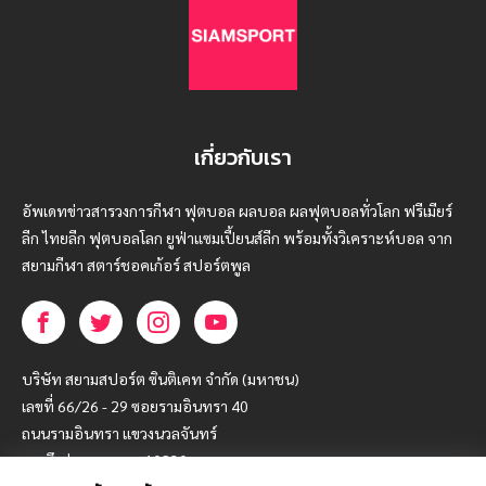
เกี่ยวกับเรา
อัพเดทข่าวสารวงการกีฬา ฟุตบอล ผลบอล ผลฟุตบอลทั่วโลก ฟรีเมียร์
ลีก ไทยลีก ฟุตบอลโลก ยูฟ่าแซมเปี้ยนส์ลีก พร้อมทั้งวิเคราะห์บอล จาก
สยามกีฬา สตาร์ชอคเก้อร์ สปอร์ตพูล
บริษัท สยามสปอร์ต ซินติเคท จำกัด (มหาชน)
เลขที่ 66/26 - 29 ซอยรามอินทรา 40
ถนนรามอินทรา แขวงนวลจันทร์
เขตบึงกุ่ม กรุงเทพฯ 10230