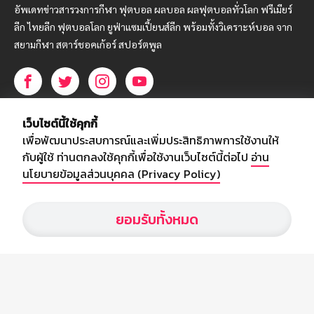
อัพเดทข่าวสารวงการกีฬา ฟุตบอล ผลบอล ผลฟุตบอลทั่วโลก ฟรีเมียร์
ลีก ไทยลีก ฟุตบอลโลก ยูฟ่าแซมเปี้ยนส์ลีก พร้อมทั้งวิเคราะห์บอล จาก
สยามกีฬา สตาร์ชอคเก้อร์ สปอร์ตพูล
บริษัท สยามสปอร์ต ซินติเคท จำกัด (มหาชน)
เว็บไซต์นี้ใช้คุกกี้
เลขที่ 66/26 - 29 ซอยรามอินทรา 40
เพื่อพัฒนาประสบการณ์และเพิ่มประสิทธิภาพการใช้งานให้
ถนนรามอินทรา แขวงนวลจันทร์
กับผู้ใช้ ท่านตกลงใช้คุกกี้เพื่อใช้งานเว็บไซต์นี้ต่อไป
อ่าน
เขตบึงกุ่ม กรุงเทพฯ 10230
นโยบายข้อมูลส่วนบุคคล (Privacy Policy)
โทร : 02-5088-000
ยอมรับทั้งหมด
อีเมล์ :
webmaster@siamsport.co.th
เว็บไซต์ : www.siamsport.co.th
© SIAMSPORT
Privacy