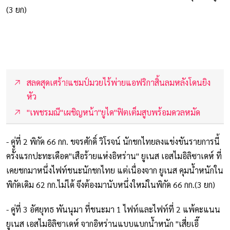
(3 ยก)
สลดสุดเศร้า!แชมป์มวยไร้พ่ายแอฟริกาสิ้นลมหลังโดนยิง
หัว
"เพชรมณี"เผชิญหน้า"ยูได"ฟิตเต็มสูบพร้อมดวลหมัด
- คู่ที่ 2 พิกัด 66 กก. ขจรศักดิ์ วิโรจน์ นักชกไทยลงแข่งขันรายการนี้
ครั้งแรกปะทะเดือด"เสือร้ายแห่งอิหร่าน" ยูเนส เอสไมอิลิซาเดห์ ที่
เคยชกมาหนึ่งไฟท์ชนะนักชกไทย แต่เนื่องจาก ยูเนส คุมน้ำหนักใน
พิกัดเดิม 62 กก.ไม่ได้ จึงต้องมานับหนึ่งใหม่ในพิกัด 66 กก.(3 ยก)
- คู่ที่ 3 อัศยุทธ พันนุมา ที่ชนะมา 1 ไฟท์และไฟท์ที่ 2 แพ้คะแนน
ยูเนส เอสไมอิลิซาเดห์ จากอิหร่านแบบแบกน้ำหนัก "เสี่ยเอี๊