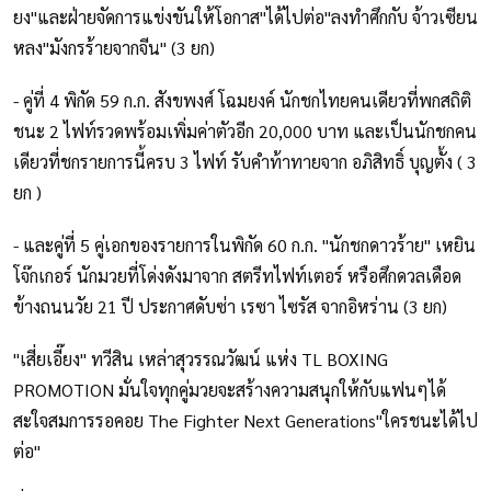
ยง"และฝ่ายจัดการแข่งขันให้โอกาส"ได้ไปต่อ"ลงทำศึกกับ จ้าวเซียน
หลง"มังกรร้ายจากจีน" (3 ยก)
- คู่ที่ 4 พิกัด 59 ก.ก. สังขพงศ์ โฉมยงค์ นักชกไทยคนเดียวที่พกสถิติ
ชนะ 2 ไฟท์รวดพร้อมเพิ่มค่าตัวอีก 20,000 บาท และเป็นนักชกคน
เดียวที่ชกรายการนี้ครบ 3 ไฟท์ รับคำท้าทายจาก อภิสิทธิ์ บุญตั้ง ( 3
ยก )
- และคู่ที่ 5 คู่เอกของรายการในพิกัด 60 ก.ก. "นักชกดาวร้าย" เหยิน
โจ๊กเกอร์ นักมวยที่โด่งดังมาจาก สตรีทไฟท์เตอร์ หรือศึกดวลเดือด
ข้างถนนวัย 21 ปี ประกาศดับซ่า เรซา ไซรัส จากอิหร่าน (3 ยก)
"เสี่ยเอี๊ยง" ทวีสิน เหล่าสุวรรณวัฒน์ แห่ง TL BOXING
PROMOTION มั่นใจทุกคู่มวยจะสร้างความสนุกให้กับแฟนๆได้
สะใจสมการรอคอย The Fighter Next Generations"ใครชนะได้ไป
ต่อ"