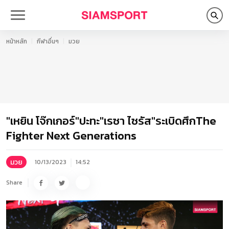
หน้าหลัก
กีฬาอื่นๆ
มวย
"เหยิน โจ๊กเกอร์"ปะทะ"เรซา ไซรัส"ระเบิดศึกThe
Fighter Next Generations
มวย
10/13/2023
14:52
Share