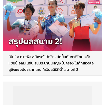
"บีม" ส.ต.หญิง ชนิภรณ์ บัตริยะ นักปั่นทีมชาติไทย คว้า
แชมป์ อิลิมิเนชั่น รุ่นประชาชนหญิง ไปครอง ในศึกสองล้อ
ลู่ชิงแชมป์ประเทศไทย "ควีนส์สิริกิติ์" สนามที่ 2