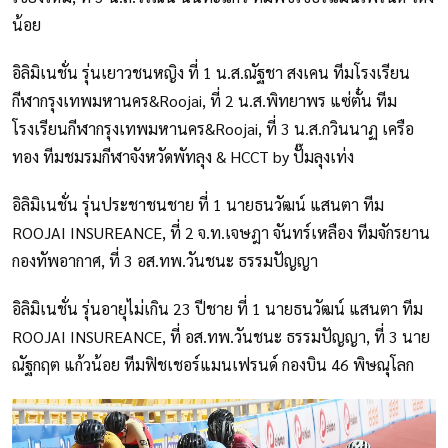
น้อย
อิลิมิเนชั่น รุ่นเยาวชนหญิง ที่ 1 น.ส.ณัฐชา สงเคน ทีมโรงเรียน
กีฬากรุงเทพมหานคร&Roojai, ที่ 2 น.ส.พิทยาพร แซ่ตั๋น ทีม
โรงเรียนกีฬากรุงเทพมหานคร&Roojai, ที่ 3 น.ส.กวินนาฏ เครือ
ทอง ทีมชมรมกีฬาจังหวัดพัทลุง & HCCT by ปั๊มลุงเท่ง
อิลิมิเนชั่น รุ่นประชาชนชาย ที่ 1 นายธนวัฒน์ แสนตา ทีม
ROOJAI INSUREANCE, ที่ 2 จ.ท.เจษฎา จันทร์เหลือง ทีมจักรยาน
กองทัพอากาศ, ที่ 3 อส.ทพ.วันชนะ ธรรมปัญญา
อิลิมิเนชั่น รุ่นอายุไม่เกิน 23 ปีชาย ที่ 1 นายธนวัฒน์ แสนตา ทีม
ROOJAI INSUREANCE, ที่ อส.ทพ.วันชนะ ธรรมปัญญา, ที่ 3 นาย
ณัฐกฤต แก้วน้อย ทีมฟิชเชอร์แมนเฟรนด์ กองบิน 46 พิษณุโลก