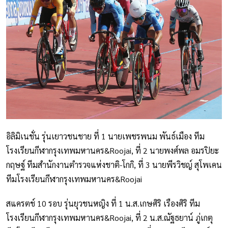
อิลิมิเนชั่น รุ่นเยาวชนชาย ที่ 1 นายเพชรพนม พันธ์เมือง ทีม
โรงเรียนกีฬากรุงเทพมหานคร&Roojai, ที่ 2 นายพงศ์พล อมรปิยะ
กฤษฐ์ ทีมสำนักงานตำรวจแห่งชาติ-โกกิ, ที่ 3 นายพีรวิชญ์ สุโพเคน
ทีมโรงเรียนกีฬากรุงเทพมหานคร&Roojai
สแครตช์ 10 รอบ รุ่นยุวชนหญิง ที่ 1 น.ส.เกษศิริ เรืองศิริ ทีม
โรงเรียนกีฬากรุงเทพมหานคร&Roojai, ที่ 2 น.ส.ณัฐธยาน์ ภู่เกตุ