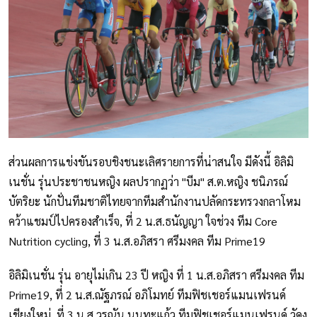
ส่วนผลการแข่งขันรอบชิงชนะเลิศรายการที่น่าสนใจ มีดังนี้ อิลิมิ
เนชั่น รุ่นประชาชนหญิง ผลปรากฏว่า "บีม" ส.ต.หญิง ชนิภรณ์
บัตริยะ นักปั่นทีมชาติไทยจากทีมสำนักงานปลัดกระทรวงกลาโหม
คว้าแชมป์ไปครองสำเร็จ, ที่ 2 น.ส.ธนัญญา ใจช่วง ทีม Core
Nutrition cycling, ที่ 3 น.ส.อภิสรา ศรีมงคล ทีม Prime19
อิลิมิเนชั่น รุ่น อายุไม่เกิน 23 ปี หญิง ที่ 1 น.ส.อภิสรา ศรีมงคล ทีม
Prime19, ที่ 2 น.ส.ณัฐภรณ์ อภิโมทย์ ทีมฟิชเชอร์แมนเฟรนด์
เชียงใหม่, ที่ 3 น.ส.วรณัน นนทะแก้ว ทีมฟิชเชอร์แมนเฟรนด์ วัดง