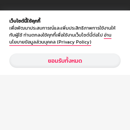
เกี่ยวกับเรา
เว็บไซต์นี้ใช้คุกกี้
เพื่อพัฒนาประสบการณ์และเพิ่มประสิทธิภาพการใช้งานให้
อัพเดทข่าวสารวงการกีฬา ฟุตบอล ผลบอล ผลฟุตบอลทั่วโลก ฟรีเมียร์
กับผู้ใช้ ท่านตกลงใช้คุกกี้เพื่อใช้งานเว็บไซต์นี้ต่อไป
อ่าน
ลีก ไทยลีก ฟุตบอลโลก ยูฟ่าแซมเปี้ยนส์ลีก พร้อมทั้งวิเคราะห์บอล จาก
นโยบายข้อมูลส่วนบุคคล (Privacy Policy)
สยามกีฬา สตาร์ชอคเก้อร์ สปอร์ตพูล
ยอมรับทั้งหมด
บริษัท สยามสปอร์ต ซินติเคท จำกัด (มหาชน)
เลขที่ 66/26 - 29 ซอยรามอินทรา 40
ถนนรามอินทรา แขวงนวลจันทร์
เขตบึงกุ่ม กรุงเทพฯ 10230
โทร : 02-5088-000
อีเมล์ :
webmaster@siamsport.co.th
เว็บไซต์ : www.siamsport.co.th