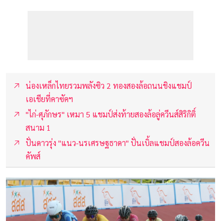
น่องเหล็กไทยรวมพลังซิว 2 ทองสองล้อถนนชิงแชมป์
เอเชียที่คาซัคฯ
"ไก่-ศุภักษร" เหมา 5 แชมป์ส่งท้ายสองล้อลู่ควีนส์สิริกิติ์
สนาม 1
ปั่นดาวรุ่ง "แนว-นรเศรษฐธาดา" ปั่นเบิ้ลแชมป์สองล้อควีน
คัพส์