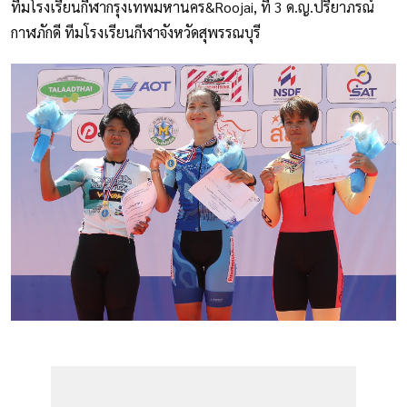
ทีมโรงเรียนกีฬากรุงเทพมหานคร&Roojai, ที่ 3 ด.ญ.ปรียาภรณ์
กาฬภักดี ทีมโรงเรียนกีฬาจังหวัดสุพรรณบุรี