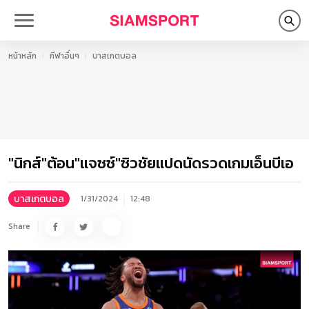
หน้าหลัก
กีฬาอื่นๆ
บาสเกตบอล
"นิกส์"ต้อน"แจซซ์"ซิวชัยแปดนัดรวดเกมเอ็นบีเอ
บาสเกตบอล
1/31/2024
12:48
Share