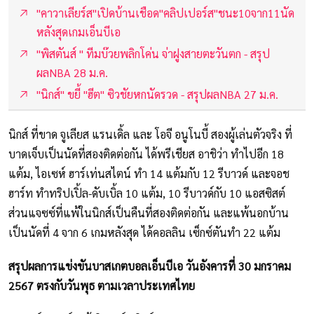
"คาวาเลียร์ส"เปิดบ้านเชือด"คลิปเปอร์ส"ชนะ10จาก11นัด
หลังสุดเกมเอ็นบีเอ
"พิสตันส์ " ทีมบ๊วยพลิกโค่น จ่าฝูงสายตะวันตก - สรุป
ผลNBA 28 ม.ค.
"นิกส์" ขยี้ "ฮีต" ซิวชัยหกนัดรวด - สรุปผลNBA 27 ม.ค.
นิกส์ ที่ขาด จูเลียส แรนเดิ้ล และ โอจี อนูโนบี้ สองผู้เล่นตัวจริง ที่
บาดเจ็บเป็นนัดที่สองติดต่อกัน ได้พรีเชียส อาชิว่า ทำไปอีก 18
แต้ม, ไอเซห์ ฮาร์เท่นสไตน์ ทำ 14 แต้มกับ 12 รีบาวด์ และจอช
ฮาร์ท ทำทริปเปิ้ล-ดับเบิ้ล 10 แต้ม, 10 รีบาวด์กับ 10 แอสซิสต์
ส่วนแจซซ์ที่แพ้ในนิกส์เป็นคืนที่สองติดต่อกัน และแพ้นอกบ้าน
เป็นนัดที่ 4 จาก 6 เกมหลังสุด ได้คอลลิน เซ็กซ์ตันทำ 22 แต้ม
สรุปผลการแข่งขันบาสเกตบอลเอ็นบีเอ วันอังคารที่ 30 มกราคม
2567 ตรงกับวันพุธ ตามเวลาประเทศไทย