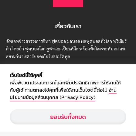
เกี่ยวกับเรา
อัพเดทข่าวสารวงการกีฬา ฟุตบอล ผลบอล ผลฟุตบอลทั่วโลก ฟรีเมียร์
ลีก ไทยลีก ฟุตบอลโลก ยูฟ่าแซมเปี้ยนส์ลีก พร้อมทั้งวิเคราะห์บอล จาก
สยามกีฬา สตาร์ชอคเก้อร์ สปอร์ตพูล
เว็บไซต์นี้ใช้คุกกี้
เพื่อพัฒนาประสบการณ์และเพิ่มประสิทธิภาพการใช้งานให้
บริษัท สยามสปอร์ต ซินติเคท จำกัด (มหาชน)
กับผู้ใช้ ท่านตกลงใช้คุกกี้เพื่อใช้งานเว็บไซต์นี้ต่อไป
อ่าน
เลขที่ 66/26 - 29 ซอยรามอินทรา 40
นโยบายข้อมูลส่วนบุคคล (Privacy Policy)
ถนนรามอินทรา แขวงนวลจันทร์
เขตบึงกุ่ม กรุงเทพฯ 10230
ยอมรับทั้งหมด
โทร : 02-5088-000
อีเมล์ :
webmaster@siamsport.co.th