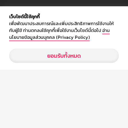
เกี่ยวกับเรา
เว็บไซต์นี้ใช้คุกกี้
เพื่อพัฒนาประสบการณ์และเพิ่มประสิทธิภาพการใช้งานให้
อัพเดทข่าวสารวงการกีฬา ฟุตบอล ผลบอล ผลฟุตบอลทั่วโลก ฟรีเมียร์
กับผู้ใช้ ท่านตกลงใช้คุกกี้เพื่อใช้งานเว็บไซต์นี้ต่อไป
อ่าน
ลีก ไทยลีก ฟุตบอลโลก ยูฟ่าแซมเปี้ยนส์ลีก พร้อมทั้งวิเคราะห์บอล จาก
นโยบายข้อมูลส่วนบุคคล (Privacy Policy)
สยามกีฬา สตาร์ชอคเก้อร์ สปอร์ตพูล
ยอมรับทั้งหมด
บริษัท สยามสปอร์ต ซินติเคท จำกัด (มหาชน)
เลขที่ 66/26 - 29 ซอยรามอินทรา 40
ถนนรามอินทรา แขวงนวลจันทร์
เขตบึงกุ่ม กรุงเทพฯ 10230
โทร : 02-5088-000
อีเมล์ :
webmaster@siamsport.co.th
เว็บไซต์ : www.siamsport.co.th