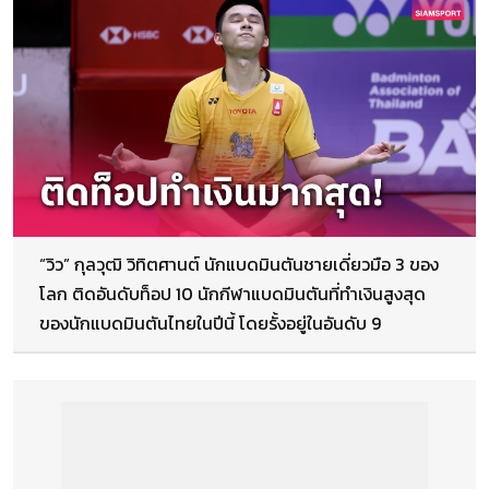
“วิว” กุลวุฒิ วิทิตศานต์ นักแบดมินตันชายเดี่ยวมือ 3 ของ
โลก ติดอันดับท็อป 10 นักกีฬาแบดมินตันที่ทำเงินสูงสุด
ของนักแบดมินตันไทยในปีนี้ โดยรั้งอยู่ในอันดับ 9