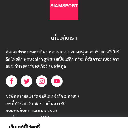
เกี่ยวกับเรา
อัพเดทข่าวสารวงการกีฬา ฟุตบอล ผลบอล ผลฟุตบอลทั่วโลก ฟรีเมียร์
ลีก ไทยลีก ฟุตบอลโลก ยูฟ่าแซมเปี้ยนส์ลีก พร้อมทั้งวิเคราะห์บอล จาก
สยามกีฬา สตาร์ชอคเก้อร์ สปอร์ตพูล
บริษัท สยามสปอร์ต ซินติเคท จำกัด (มหาชน)
เลขที่ 66/26 - 29 ซอยรามอินทรา 40
ถนนรามอินทรา แขวงนวลจันทร์
เขตบึงกุ่ม กรุงเทพฯ 10230
เว็บไซต์นี้ใช้คุกกี้