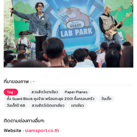
ที่มาของภาพ :
-
Tag :
สวนสัตว์เขาเขียว
Paper Planes
ตั้ง Guard Block ยุงร้าย พร้อมตะลุย ZOO! ทั้งครอบครัว
วันเด็ก
วันเด็กปี 68
สวนสัตว์เปิดเขาเขียว
เขาเขียว
ติดตามช่องทางอื่นๆ:
Website :
siamsport.co.th