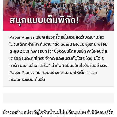
Paper Planes เรียกเสียงกรี๊ดสนั่นสวนสัตว์เปิดเขาเขียว
ในวันเด็กที่ผ่านมา กับงาน "ตั้ง Guard Block ยุงร้าย พร้อม
ตะลุย ZOO! ทั้งครอบครัว" ซึ่งจัดขึ้นโดยบริษัท คาโอ อินดัส
เตรียล (ประเทศไทย) จำกัด และแบรนด์บิโอเร โดย บิโอเร
การ์ด มอส บล็อก เซรั่ม* นำทัพศิลปินขวัญใจวัยรุ่นอย่างวง
Paper Planes ที่มาร่วมสร้างความสนุกให้เด็ก ๆ และ
ครอบครัวแบบเต็มอิ่ม
ยังครองตำแหน่งขวัญใจฟันน้ำนมไม่เปลี่ยนแปลง กับมินิคอนเสิร์ต