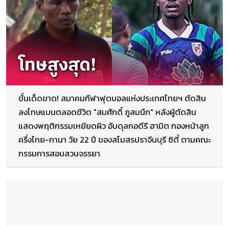
ขั้นเด็ดขาด! สมาคมกีฬาฟุตบอลแห่งประเทศไทยฯ ตัดสิน
ลงโทษแบนตลอดชีวิต "สมศักดิ์ ภูสมนึก" หลังผู้ตัดสิน
แสดงพฤติกรรมเหยียดผิว อับดุลกอดีรี ฮามิต กองหน้าลูก
ครึ่งไทย-กานา วัย 22 ปี ของสโมสรปราจีนบุรี ซิตี้ ตามคณะ
กรรมการสอบสวนจรรยา