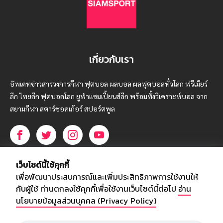
เกี่ยวกับเรา
อัพเดทข่าวสารวงการกีฬา ฟุตบอล ผลบอล ผลฟุตบอลทั่วโลก ฟรีเมียร์
ลีก ไทยลีก ฟุตบอลโลก ยูฟ่าแซมเปี้ยนส์ลีก พร้อมทั้งวิเคราะห์บอล จาก
สยามกีฬา สตาร์ชอคเก้อร์ สปอร์ตพูล
บริษัท สยามสปอร์ต ซินติเคท จำกัด (มหาชน)
เว็บไซต์นี้ใช้คุกกี้
เลขที่ 66/26 - 29 ซอยรามอินทรา 40
เพื่อพัฒนาประสบการณ์และเพิ่มประสิทธิภาพการใช้งานให้
ถนนรามอินทรา แขวงนวลจันทร์
กับผู้ใช้ ท่านตกลงใช้คุกกี้เพื่อใช้งานเว็บไซต์นี้ต่อไป
อ่าน
เขตบึงกุ่ม กรุงเทพฯ 10230
นโยบายข้อมูลส่วนบุคคล (Privacy Policy)
โทร : 02-5088-000