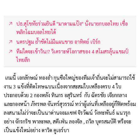
ปธ.สุโขทัยร่วมยินดี "มาดามแป้ง" นั่งนายกบอลไทย เชื่อ
พลิกโฉมบอลไทยได้
นครปฐม ย้ำชัดไม่มีแผนขาย อาทิตย์ เบิร์ก
ทีมใดจะเข้าวิน!? วิเคราะห์โอกาสของ 4 สโมสรลุ้นแชมป์
ไทยลีก
เกมนี้ เอกลักษณ์ ทองอ่ำ กุนซือใหญ่ของทีมเจ้าถิ่นจะไม่สามารถใช้
งาน 3 แข้งที่ติดโทษแบนเนื่องจากสะสมใบเหลืองครบ 4 ใบ
ประกอบด้วย 2 กองหลัง ทินกร อสุรินทร์ กับ ฉัตรชัย เจียกกลาง
และกองหน้า ภัทรพล จันทร์สุวรรณ์ ทว่าผู้เล่นที่เหลืออยู่ก็ฟิตพร้อม
ลงสนามไม่ว่าจะเป็นนาด่านจอมเซฟ จิรวัฒน์ วังทะพันธ์ แนวรุก
อย่าง จักรกริช พาละพล, สตีเฟ่น ลองจิล , ถวิล บุตรสมบัติ หรือจะ
เป็นแข้งใหม่อย่าง ดาวิด คูเอร์บา