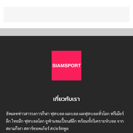
เกี่ยวกับเรา
อัพเดทข่าวสารวงการกีฬา ฟุตบอล ผลบอล ผลฟุตบอลทั่วโลก ฟรีเมียร์
ลีก ไทยลีก ฟุตบอลโลก ยูฟ่าแซมเปี้ยนส์ลีก พร้อมทั้งวิเคราะห์บอล จาก
สยามกีฬา สตาร์ชอคเก้อร์ สปอร์ตพูล