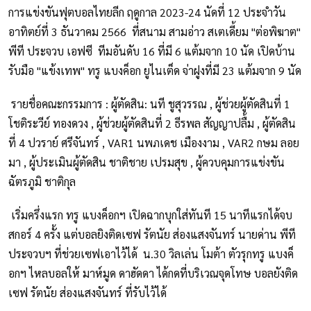
การแข่งขันฟุตบอลไทยลีก ฤดูกาล 2023-24 นัดที่ 12 ประจำวัน
อาทิตย์ที่ 3 ธันวาคม 2566 ที่สนาม สามอ่าว สเตเดี้ยม "ต่อพิฆาต"
พีที ประจวบ เอฟซี ทีมอันดับ 16 ที่มี 6 แต้มจาก 10 นัด เปิดบ้าน
รับมือ "แข้งเทพ" ทรู แบงค็อก ยูไนเต็ด จ่าฝูงที่มี 23 แต้มจาก 9 นัด
รายชื่อคณะกรรมการ : ผู้ตัดสิน: นที ชูสุวรรณ , ผู้ช่วยผู้ตัดสินที่ 1
โชติระวีย์ ทองดวง , ผู้ช่วยผู้ตัดสินที่ 2 ธีรพล สัญญาปลื้ม , ผู้ตัดสิน
ที่ 4 ปวราย์ ศรีจันทร์ , VAR1 นพภเดช เมืองงาม , VAR2 กษม ลอย
มา , ผู้ประเมินผู้ตัดสิน ชาติชาย เปรมสุข , ผู้ควบคุมการแข่งขัน
ฉัตรภูมิ ชาติกุล
เริ่มครึ่งแรก ทรู แบงค็อกฯ เปิดฉากบุกใส่ทันที 15 นาทีแรกได้จบ
สกอร์ 4 ครั้ง แต่บอลยิงติดเซฟ รัตนัย ส่องแสงจันทร์ นายด่าน พีที
ประจวบฯ ที่ช่วยเซฟเอาไว้ได้ น.30 วิลเล่น โมต้า ตัวรุกทรู แบงค็
อกฯ ไหลบอลให้ มาห์มูด ดาฮัดดา ได้กดที่บริเวณจุดโทษ บอลยังติด
เซฟ รัตนัย ส่องแสงจันทร์ ที่รับไว้ได้