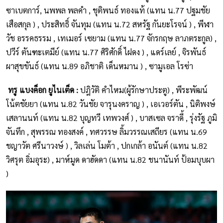
ซาเบตการ์, นพพล พลคำ , ชุติพนธ์ ทองแท้ (แทน น.77 ปฐมชัย
เสือสกุล ) , ประสิทธิ์ จันทุม (แทน น.72 สหรัฐ กันยะโรจน์ ) , พีฬา
วัช อรรคธรรม , เทเมอร์ เซยาม (แทน น.77 จักรกฤษ ลาภตระกูล) ,
ปวีร์ ตันฑะเตมีย์ (แทน น.77 ศิริศักดิ์ ไฝดง ) , แดร์เลย์ , จิรพันธ์
ผาสุขขันธ์ (แทน น.89 อภิชาติ เด็นหมาน ) , ซามูเอล โรซ่า
ทรู แบงค็อก ยูไนเต็ด :
ปฎิวัติ คำไหม(ผู้รักษาประตู) , พีระพัฒน์
โน้ตชัยยา (แทน น.82 วันชัย จารุนงคราญ ) , เอเวอร์ตัน , นิติพงษ์
เสลานนท์ (แทน น.82 บุญทวี เทพวงศ์ ) , บาสเซล จราดี้ , รุ่งรัฐ ภูมิ
จันทึก , สุพรรณ ทองสงค์ , ทศวรรษ ลิ้มวรรณเสถียร (แทน น.69
ชญาวัต ศรีนาวงษ์ ) , วิลเล่น โมต้า , ปกเกล้า อนันต์ (แทน น.82
วิศรุต อิ่มอุระ) , มาห์มูด ดาฮัดดา (แทน น.82 ชนานันท์ ป้อมบุบผา
)