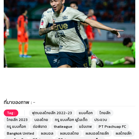
ที่มาของภาพ :
-
Tag :
ฟุตบอลไทยลีก 2022-23
แบงค็อก
ไทยลีก
ไทยลีก 2023
บอลไทย
ทรู แบงค็อก ยูไนเต็ด
ประจวบ
ทรู แบงค็อก
ต่อพิฆาต
thaileague
แข้งเทพ
PT Prachuap FC
Bangkok United
ผลบอล
ผลบอลไทย
ผลบอลไทยลีก
ผลไทยลีก