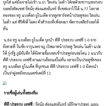
บุกใส่ แต่ยังเจาะไม่เข้า น.61 วิลเล่น โมต้า ได้กดด้วยขวานอกกรอบ
บอลยังติดเซฟ รัตนัย ส่องแสงจันทร์ ที่เซฟเอาไว้ได้ น.77 โอกาส
ทองของ ทรู แบงค็อก ยูไนเต็ด จากลูกชาร์จหน้าประตูของ วิลเล่น
โมต้า แต่ ศิริศักดิ์ ไผดง ตัวสำรองที่เพิ่งลงมา จัดการเคลียร์บอลได้
ทัน
น.84 ทรู แบงค็อก ยูไนเต็ด บุกนำ พีที ประจวบ เอฟซี 1-0 จาก
จังหวะที่ วันชัย จารุนงคราญ เปิดมาหน้าประตู วิลเล่น โมต้า แปะ
ให้ รุ่งรัฐ ภูมิจันทึก ได้จังหวะจิ้มบอลเข้าประตูก่อนจะโดน 2 แนวรับ
พีที ประจวบ เอฟซี ตามมาบล็อกแต่ไม่ทัน กลายเป็นประตูชัยของ
ทรู แบงค็อก ยูไนเต็ด ที่บุกชนะ พีที ประจวบ เอฟซี 1-0 ยังคงนำ
เป็นจ่าฝูงหลังจบแมตช์เดย์ที่ 12
รายชื่อผู้เล่นทั้งสองทีม
พีที ประจวบ เอฟซี :
รัตนัย ส่องแสงจันทร์ (ผู้รักษาประตู) ,ฌอน