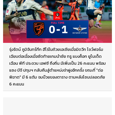
รุ่งรัตน์ ภูมิจันทร์ทึก ฮีโร่ในถ้วยเอเชียเมื่อมิดวีก โชว์ฟอร์ม
เฉียบต่อเนื่องเมื่อซัดท้ายเกมนำชัย ทรู แบงค็อก ยูไนเต็ด
เฉือน พีที ประจวบ เอฟซี ถึงถิ่น มีเพิ่มเป็น 26 คะแนน พร้อม
แซง บีจี ปทุมฯ กลับคืนสู่ตำแหน่งจ่าฝูงอีกครั้ง ขณะที่ "ต่อ
พิฆาต" มี 6 แต้ม จมบ๊วยของตาราง ตามหลังโซนปลอดภัย
6 คะแนน