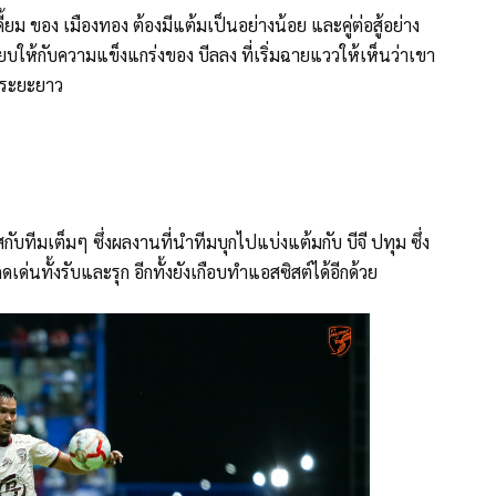
 ของ เมืองทอง ต้องมีแต้มเป็นอย่างน้อย และคู่ต่อสู้อย่าง
องสยบให้กับความแข็งแกร่งของ บีลลง ที่เริ่มฉายแววให้เห็นว่าเขา
นระยะยาว
ีมเต็มๆ ซึ่งผลงานที่นำทีมบุกไปแบ่งแต้มกับ บีจี ปทุม ซึ่ง
เด่นทั้งรับและรุก อีกทั้งยังเกือบทำแอสซิสต์ได้อีกด้วย