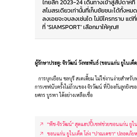
ไทยลีก 2023-24 เดินทางเข้าสู่สัปดาห์ที
สโมสรเดียวเท่านั้นที่เก็บชัยชนะได้ทั้งห
ลงเอยจะจบลงเช่นใด ไม่มีใครทราบ แต่ที่แน่
ที่ 'SIAMSPORT' เลือกมาให้คุณ!!
ผู้รักษาประตู: จิรวัฒน์ วังทะพันธ์ (ขอนแก่น ยูไนเต็ด
การบุกเยือน ชลบุรี สเตเดี้ยม ไม่ใช่งานง่ายสำหรั
การเซฟนับครั้งไม่ถ้วนของ จิรวัฒน์ ที่ป้องกันลูกยิง
ยศกร บูรพา ได้อย่างเหลือเชื่อ
"พีช-จิรวัฒน์" สุดแฮปปี้เซฟช่วยขอนแก่น ยูไน
ขอนแก่น ยูไนเต็ด โล่ง "ปาณเดชา" ปลอดภัย