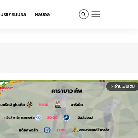
โปรแกรมบอล
ผลบอล
อ่านเพิ่มเติม
arrow_forward_ios