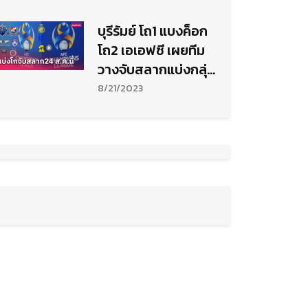
บุรีรัมย์ โถ1 แบงค็อก
โถ2 เอเอฟซี เผยทีม
วางจับสลากแบ่งกลุ่ม
เอซีแอล 2023-24
8/21/2023