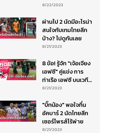
8/22/2023
ผ่านไป 2 นัดมีอะไรน่า
สนใจกับเกมไทยลีก
บ้าง? ไปดูกันเลย
8/21/2023
8 ข้อ! รู้จัก "เจ้อเจียง
เอฟซี" คู่แข่ง การ
ท่าเรือ เอฟซี บนเวที
แชมเปี้ยนส์ ลีก
8/21/2023
"บิ๊กน้อง" พอใจกึ๋น
อัคบาร์ 2 นัดไทยลีก
เซอร์ไพรส์ไร้พ่าย
8/21/2023