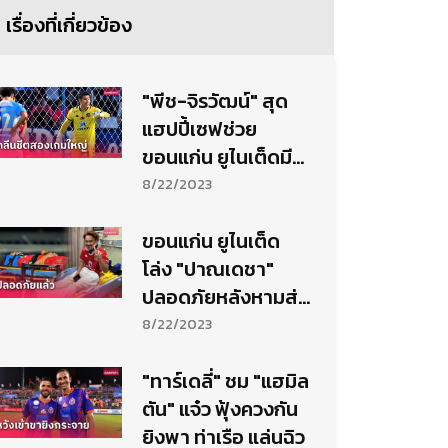
เรื่องที่เกี่ยวข้อง
"พีช-จิรวัฒน์" สุด
แฮปปี้เซฟช่วย
ขอนแก่น ยูไนเต็ดมี
แต้ม 2 เกมติด
8/22/2023
ขอนแก่น ยูไนเต็ด
โล่ง "ปาณเดชา"
ปลอดภัยหลังหามส่ง
โรงพยาบาลเกม
8/22/2023
เสมอชลบุรี
"ทาร์เดลี่" ชม "แฮมิล
ตัน" แจ๋ว ฟุ้งควงกัน
ยิงพา ท่าเรือ แล่นฉิว