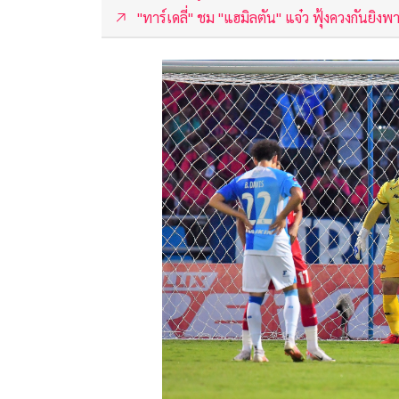
"ทาร์เดลี่" ชม "แฮมิลตัน" แจ๋ว ฟุ้งควงกันยิงพ