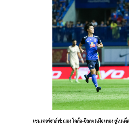
เซนเตอร์ฮาล์ฟ: ฌอง โคล้ด-บีลลง (เมืองทอง ยูไนเต็ด