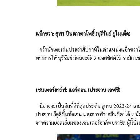
แบ็กขวา: สุพร ปีนะกาตาโพธิ์ (บุรีรัมย์ ยูไนเต็ด)
คว้านักเตะเด่นประจำสัปดาห์ในตำแหน่งแบ็กขวาไปแ
ทางการให้ บุรีรัมย์ ก่อนจะจัด 2 แอสซิสต์ให้ รามิล
เซนเตอร์ฮาล์ฟ: แอร์ตอน (ประจวบ เอฟซี)
นี่อาจจะเป็นดีลที่ดีที่สุดประจำฤดูกาล 2023-24 เล
ประจวบ ก็ดูดีขึ้นชัดเจน และการทำ 'คลีนชีต' ได้ 2 นั
จากความยอดเยี่ยมของเซนเตอร์ฮาล์ฟบราซิล ผู้นี้นี่เ