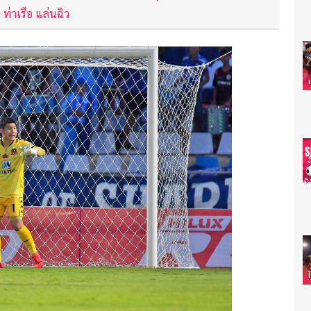
า ท่าเรือ แล่นฉิว