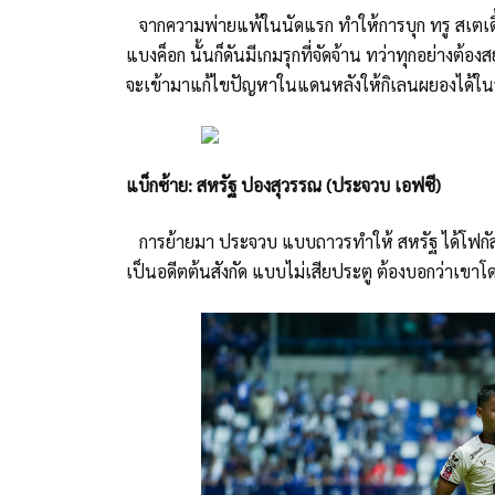
จากความพ่ายแพ้ในนัดแรก ทำให้การบุก ทรู สเตเดี้ยม
แบงค็อก นั้นก็ดันมีเกมรุกที่จัดจ้าน ทว่าทุกอย่างต้
จะเข้ามาแก้ไขปัญหาในแดนหลังให้กิเลนผยองได้ใ
แบ็กซ้าย: สหรัฐ ปองสุวรรณ (ประจวบ เอฟซี)
การย้ายมา ประจวบ แบบถาวรทำให้ สหรัฐ ได้โฟกัสกับท
เป็นอดีตต้นสังกัด แบบไม่เสียประตู ต้องบอกว่าเขาโดด