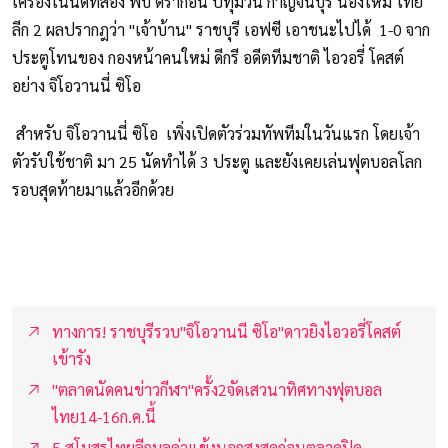
เครื่องในนัดที่สอง พบ ดราก้อน ปทุมวัน กาญจนบุรี น้องใหม่ ไทย
ลีก 2 ผลปรากฎว่า "เจ้าบ้าน" ราชบุรี เอฟซี เอาชนะไปได้ 1-0 จาก
ประตูโทนของ กองหน้าคนใหม่ ดีกรี อดีตทีมชาติ ไอวอรี่ โคสต์
อย่าง จิโอวานนี่ ซิโอ
สำหรับ จิโอวานนี่ ซิโอ เพิ่งเปิดตัวร่วมทัพทีมในวันแรก โดยเจ้า
ตัวรับใช้ชาติ มา 25 นัดทำได้ 3 ประตู และยังเคยเล่นฟุตบอลโลก
รอบสุดท้ายมาแล้วอีกด้วย
ทางการ! ราชบุรีรวบ"จิโอวานนี ซิโอ"ดาวยิงไอวอรี่โคสต์
เข้ารัง
"ตลาดนัดคนข่าวกีฬา"ครั้ง2จัดเสวนาทิศทางฟุตบอล
ไทย14-16ก.ค.นี้
5 สโมสรไทยลีกมูลค่าแข้งนอกสูงสุดก่อนตลาดปิด