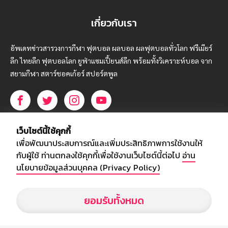
เกี่ยวกับเรา
อัพเดทข่าวสารวงการกีฬา ฟุตบอล ผลบอล ผลฟุตบอลทั่วโลก ฟรีเมียร์
ลีก ไทยลีก ฟุตบอลโลก ยูฟ่าแซมเปี้ยนส์ลีก พร้อมทั้งวิเคราะห์บอล จาก
สยามกีฬา สตาร์ชอคเก้อร์ สปอร์ตพูล
บริษัท สยามสปอร์ต ซินติเคท จำกัด (มหาชน)
เว็บไซต์นี้ใช้คุกกี้
เลขที่ 66/26 - 29 ซอยรามอินทรา 40
เพื่อพัฒนาประสบการณ์และเพิ่มประสิทธิภาพการใช้งานให้
ถนนรามอินทรา แขวงนวลจันทร์
กับผู้ใช้ ท่านตกลงใช้คุกกี้เพื่อใช้งานเว็บไซต์นี้ต่อไป
อ่าน
เขตบึงกุ่ม กรุงเทพฯ 10230
นโยบายข้อมูลส่วนบุคคล (Privacy Policy)
โทร : 02-5088-000
ยอมรับทั้งหมด
อีเมล์ :
webmaster@siamsport.co.th
เว็บไซต์ : www.siamsport.co.th