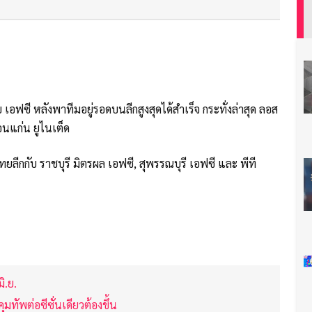
เอฟซี หลังพาทีมอยู่รอดบนลีกสูงสุดได้สำเร็จ กระทั่งล่าสุด ลอส
นแก่น ยูไนเต็ด
ลีกกับ ราชบุรี มิตรผล เอฟซี, สุพรรณบุรี เอฟซี และ พีที
ิ.ย.
มทัพต่อซีซั่นเดียวต้องขึ้น