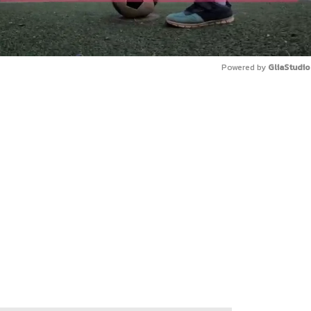
Powered by 
GliaStudio
Mute