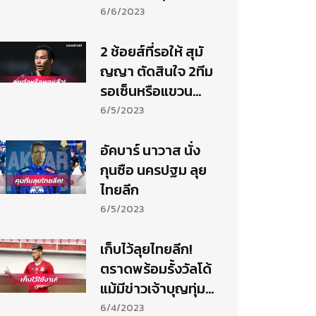
6/6/2023
2 ช้อยส์ที่รอให้ สุมั
ญญา ตัดสินใจ 2ทีม
รอเซ็นหรือแขวน
เกือก
6/5/2023
อัคบาร์ นาวาส นั่ง
กุนซือ นครปฐม ลุย
ไทยลีก
6/5/2023
เก็บไว้ลุยไทยลีก!
ตราดพร้อมรั้งวัลโด้
แม้มีข่าวเจ้าบุญทุ่ม
ที2จ้องงาบ
6/4/2023