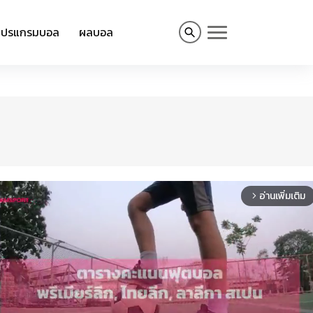
โปรแกรมบอล
ผลบอล
อ่านเพิ่มเติม
arrow_forward_ios