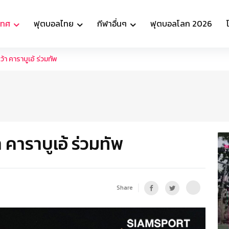
เทศ
ฟุตบอลไทย
กีฬาอื่นๆ
ฟุตบอลโลก 2026
้า คาราบูเอ้ ร่วมทัพ
 คาราบูเอ้ ร่วมทัพ
Share