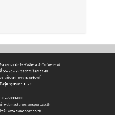
ษัท สยามสปอร์ต ซินติเคท จำกัด (มหาชน)
ที่ 66/26 - 29 ซอยรามอินทรา 40
รามอินทรา แขวงนวลจันทร์
บึงกุ่ม กรุงเทพฯ 10230
 : 02-5088-000
ล์ :
webmaster@siamsport.co.th
บไซต์ : www.siamsport.co.th