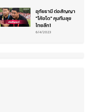
อุทัยธานี ต่อสัญญา
"โค้ชโด" คุมทีมลุย
ไทยลีก1
6/4/2023