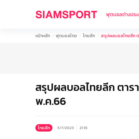
ฟุตบอลต่างประ
หน้าหลัก
ฟุตบอลไทย
ไทยลีก
สรุปผลบอลไทยลีก ตาร
สรุปผลบอลไทยลีก ตารางค
พ.ค.66
ไทยลีก
5/7/2023
21:10