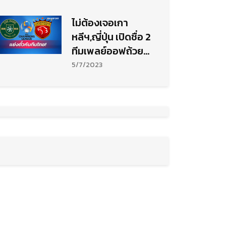
ไม่ต้องเจอเกา
หลีฯ,ญี่ปุ่น เปิดชื่อ 2
ทีมเพลย์ออฟถ้วย
เอเชีย 2 ทีมไทยลีก
5/7/2023