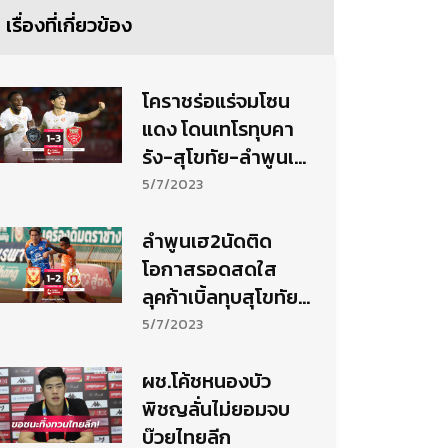
เรื่องที่เกี่ยวข้อง
โคราชร่อแร่จมโซน
แดง โดนเทโรทุบคา
รัง-สุโขทัย-ลำพูนเฮ
รอดแล้ว
5/7/2023
ลำพูนเฮ2นัดติด
โอกาสรอดสดใส
ลุคก้าเบิ้ลทุบสุโขทัย
เข้าวิน
5/7/2023
ผช.โค้ชหนองบัว
พิชญลั่นไม่ยอมจบ
บ๊วยไทยลีก