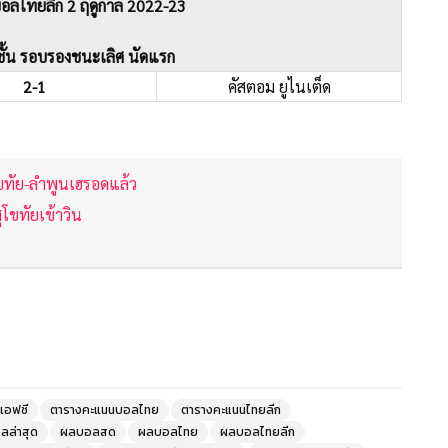
อลไทยลีก 2 ฤดูกาล 2022-23
ชั้น รอบรองชนะเลิศ นัดแรก
2-1
คัสตอม ยูไนเต็ด
ขทัย-ลำพูนเฮรอดแล้ว
โขทัยเข้าวิน
 เอฟซี
ตารางคะแนนบอลไทย
ตารางคะแนนไทยลีก
ลล่าสุด
ผลบอลสด
ผลบอลไทย
ผลบอลไทยลีก