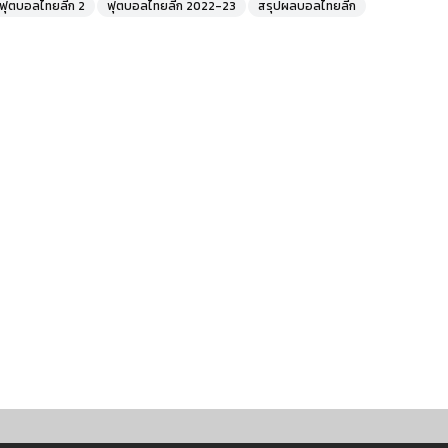
ฟุตบอลไทยลีก 2
ฟุตบอลไทยลีก 2022-23
สรุปผลบอลไทยลีก