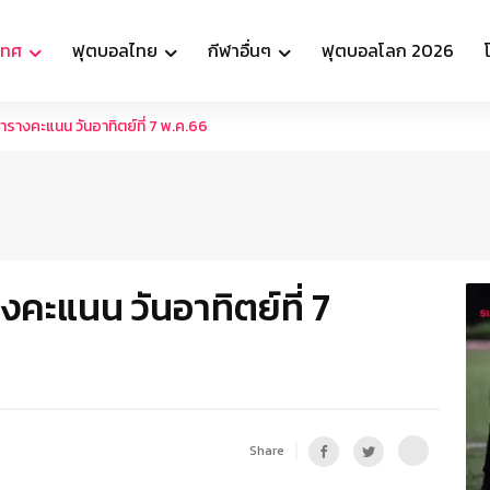
เทศ
ฟุตบอลไทย
กีฬาอื่นๆ
ฟุตบอลโลก 2026
างคะแนน วันอาทิตย์ที่ 7 พ.ค.66
ะแนน วันอาทิตย์ที่ 7
Share