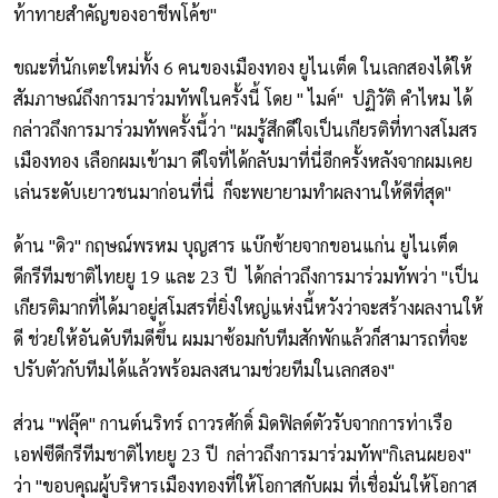
ท้าทายสำคัญของอาชีพโค้ช"
ขณะที่นักเตะใหม่ทั้ง 6 คนของเมืองทอง ยูไนเต็ด ในเลกสองได้ให้
สัมภาษณ์ถึงการมาร่วมทัพในครั้งนี้ โดย " ไมค์" ปฏิวัติ คำไหม ได้
กล่าวถึงการมาร่วมทัพครั้งนี้ว่า "ผมรู้สึกดีใจเป็นเกียรติที่ทางสโมสร
เมืองทอง เลือกผมเข้ามา ดีใจที่ได้กลับมาที่นี่อีกครั้งหลังจากผมเคย
เล่นระดับเยาวชนมาก่อนที่นี่ ก็จะพยายามทำผลงานให้ดีที่สุด"
ด้าน "ดิว" กฤษณ์พรหม บุญสาร แบ๊กซ้ายจากขอนแก่น ยูไนเต็ด
ดีกรีทีมชาติไทยยู 19 และ 23 ปี ได้กล่าวถึงการมาร่วมทัพว่า "เป็น
เกียรติมากที่ได้มาอยู่สโมสรที่ยิ่งใหญ่แห่งนี้หวังว่าจะสร้างผลงานให้
ดี ช่วยให้อันดับทีมดีขึ้น ผมมาซ้อมกับทีมสักพักแล้วก็สามารถที่จะ
ปรับตัวกับทีมได้แล้วพร้อมลงสนามช่วยทีมในเลกสอง"
ส่วน "ฟลุ๊ค" กานต์นริทร์ ถาวรศักดิ์ มิดฟิลด์ตัวรับจากการท่าเรือ
เอฟซีดีกรีทีมชาติไทยยู 23 ปี กล่าวถึงการมาร่วมทัพ"กิเลนผยอง"
ว่า "ขอบคุณผู้บริหารเมืองทองที่ให้โอกาสกับผม ที่เชื่อมั่นให้โอกาส