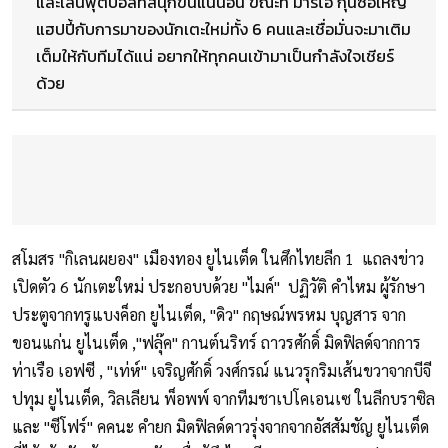
และเล่นฟุตบอลที่สนุกขึ้นแน่นอน ขณะที่ มาริโอ กุนซือใหญ่
แฮปปี้กับการมาของนักเตะใหม่ทั้ง 6 คนและเชื่อมั่นจะมาเติม
เต็มให้กับทีมได้แน่ อยากให้ทุกคนเข้ามาเป็นกำลังใจเชียร์
ด้วย
สโมสร "กิเลนผยอง" เมืองทอง ยูไนเต็ด ในศึกไทยลีก 1 แถลงข่าว
เปิดตัว 6 นักเตะใหม่ ประกอบบด้วย "ไมค์" ปฏิวัติ คำไหม ผู้รักษา
ประตูจากทรูแบงค็อก ยูไนเต็ด, "ดิว" กฤษณ์พรหม บุญสาร จาก
ขอนแก่น ยูไนเต็ด ,"ฟลุ๊ค" กานต์นริทร์ ถาวรศักดิ์ มิดฟิลด์จากการ
ท่าเรือ เอฟซี , "เท่ห์" เจริญศักดิ์ วงศ์กรณ์ แนวรุกริมเส้นขวาจากบีจี
ปทุม ยูไนเต็ด, วิลเลียน พ็อพพ์ จากทีมชาเปโคเอนเซ ในลีกบราซิล
และ "ซีโฟร์" คคนะ คำยก มิดฟิลด์ดาวรุ่งจากจากอัสสัมชัญ ยูไนเต็ด