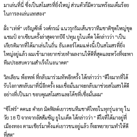
มาเล่นที่นี่ ซึ่งเป็นสโมสรที่ยิ่งใหญ่ ส่วนตัวก็มีความพร้อมเต็มร้อย
ในการลงเล่นเลกสอง"
ฝั่ง "เท่ห์" เจริญศักดิ์ วงศ์กรณ์ แนวรุกริมเส้นขวาทีมชาติชุดใหญ่ชุด
แชมป์ อาเซียนครั้งล่าสุดจากบีจี ปทุม ยูไนเต็ด ได้กล่าวว่า "เป็น
เกียรติมากที่ได้มาเล่นในถิ่น ธันเดอร์โดมแห่งนี้เป็นสโมสรที่ยิ่ง
ใหญ่อยู่แล้ว ผมเข้ามาอยากช่วยทำผลงานให้ดีที่สุดและหว้งที่จะพา
ทีมประสบความสำเร็จในอนาคต"
วิลเลียน พ็อพพ์ ที่กลับมาร่วมทัพอีกครั้ง ได้กล่าวว่า "ดีใจมากที่ได้
รับโอกาสกลับมาที่นี่อีกครั้ง ผมเชื่อมั่นมาจะกลับมาช่วยสโมสรได้ดี
อย่างที่เป็นมา ขอบคุณสโมสรและโค้ชที่เชื่อมั่นผม"
"ซีโฟร์" คคนะ คำยก มิดฟิลด์เยาวชนทีมชาติไทยในทุกรุ่นอายุ ใน
วัย 18 ปี จากจากอัสสัมชัญ ยูไนเต็ด ได้กล่าวว่า " ดีใจที่ได้มาอยู่ที่
เมืองทอง ตามเชียร์มาตั้งแต่เยาวขนอยู่แล้ว ก็จะพยายามทำให้ดี
ที่สุด"