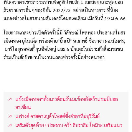
ที่ได้คว้าตัวเข้ามารวมทัพเพื่อสู้ศึกไทยลีก 1 เลกสอง และฟุตบอล
ถ้วยรายการอื่นๆของซีซั่น 2022/23 อย่างเป็นทางการ ที่ห้อง
แถลงข่าวสโมสรสนามธันเดอร์โดมสเตเดียม เมื่อวันที่ 19 ม.ค. 66
โดยการแถลงข่าวเปิดตัวครั้งนี้มี วิลักษณ์ โหลทอง ประธานสโมสร
เมืองทอง ยูไนเต็ด พร้อมด้วย"บิ๊กเป้" รณฤทธิ์ ซื่อวาจา ผอ.สโมสร,
มาริโอ ยูรอฟสกี้ กุนซือใหญ่ และ 6 นักเตะใหม่รวมถึงสื่อมวลชน
ร่วมเป็นสักขีพยานในงานแถลงข่าวครั้งนี้อย่างหนาตา
แข้งเมืองทองฯตั้งแถวต้อนรับ4แข้งหลังคว้าแชมป์บอล
อาเซียน
แฟรงค์ คาสตาเญด้าโพสต์ซึ้งอำลาทีมบุรีรัมย์
เสริมตัวสุดท้าย ! ประจวบ คว้า อิบราฮิม โทมิวะ เสริมแนว