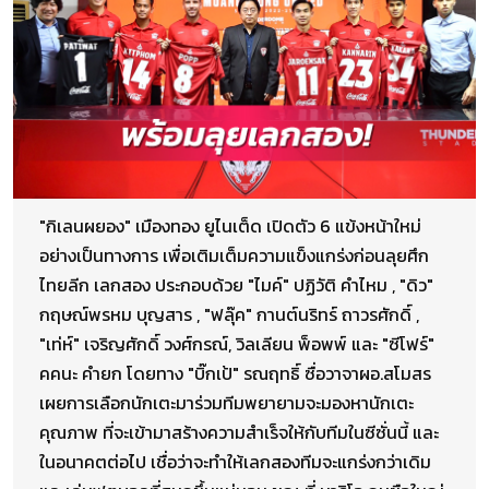
"​กิเลนผยอง" เมืองทอง ยูไนเต็ด เปิดตัว 6 แข้งหน้าใหม่
อย่างเป็นทางการ เพื่อเติมเต็มความแข็งแกร่งก่อนลุยศึก
ไทยลีก เลกสอง ประกอบด้วย "ไมค์" ปฏิวัติ คำไหม , "ดิว"
กฤษณ์พรหม บุญสาร , "ฟลุ๊ค" กานต์นริทร์ ถาวรศักดิ์ ,
"เท่ห์" เจริญศักดิ์ วงศ์กรณ์, วิลเลียน พ็อพพ์ และ "ซีโฟร์"
คคนะ คำยก โดยทาง "บิ๊กเป้" รณฤทธิ์ ซื่อวาจาผอ.สโมสร ​
เผยการเลือกนักเตะมาร่วมทีมพยายามจะมองหานักเตะ
คุณภาพ ที่จะเข้ามาสร้างความสำเร็จให้กับทีมในซีซั่นนี้ และ
ในอนาคตต่อไป เชื่อว่าจะทำให้เลกสองทีมจะแกร่งกว่าเดิม