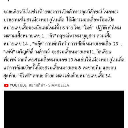
ขณะเดียวกันในช่วงท้ายของการเปิดตัวทางคุณวิลักษณ์ โหลทอง
ประธานสโมสรเมืองทอง ยูไนเต็ด ได้มีการมอบเสื้อพร้อมเปิด
หมายเลขเสื้อของนักเตะใหม่ทั้ง 6 ราย โดย "ไมค์" ปฏิวัติ คำไหม
จะสวมเสื้อหมายเลข 1 , "ดิว" กฤษณ์พรหม บุญสาร สวมเสื้อ
หมายเลข 14 , "ฟลุ๊ค" กานต์นริทร์ ถาวรศักดิ์ หมายเลขเสื้อ 23 ,
"เท่ห์" เจริญศักดิ์ วงศ์กรณ์ จะสวมเสื้อหมายเลข11, วิลเลียน
พ็อพพ์ จากที่เคยสวมเสื้อหมายเลข 19 ลงเล่นให้เมืองทอง ยูไนเต็ด
แต่การคัมแบ๊กครั้งนี้จะสวมเสื้อหมายเลข 8 ลงช่วยทีม และคน
สุดท้าย "ซีโฟร์" คคนะ คำยก จะลงเล่นด้วยหมายเลขเสื้อ 34