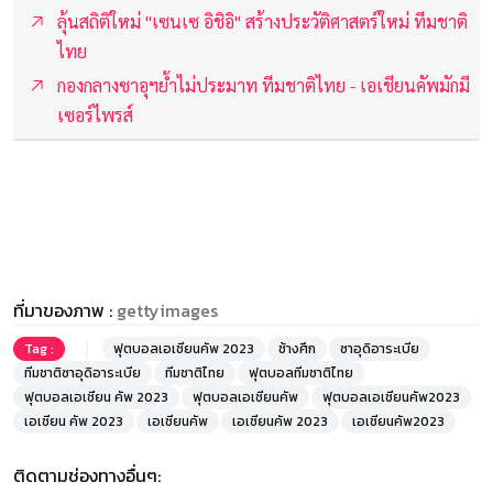
ลุ้นสถิติใหม่ "เซนเซ อิชิอิ" สร้างประวัติศาสตร์ใหม่ ทีมชาติ
ไทย
กองกลางซาอุฯย้ำไม่ประมาท ทีมชาติไทย - เอเชียนคัพมักมี
เซอร์ไพรส์
ที่มาของภาพ :
gettyimages
Tag :
ฟุตบอลเอเชียนคัพ 2023
ช้างศึก
ซาอุดิอาระเบีย
ทีมชาติซาอุดิอาระเบีย
ทีมชาติไทย
ฟุตบอลทีมชาติไทย
ฟุตบอลเอเชียน คัพ 2023
ฟุตบอลเอเชียนคัพ
ฟุตบอลเอเชียนคัพ2023
เอเชียน คัพ 2023
เอเชียนคัพ
เอเชียนคัพ 2023
เอเชียนคัพ2023
ติดตามช่องทางอื่นๆ: