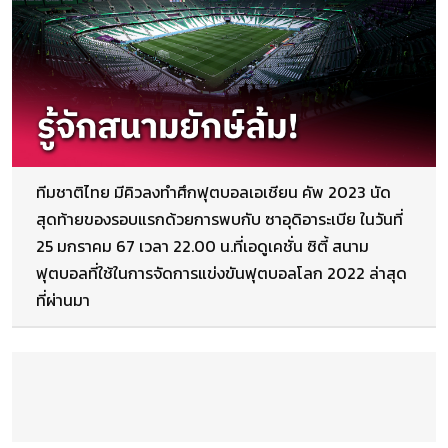
ทีมชาติไทย มีคิวลงทำศึกฟุตบอลเอเชียน คัพ 2023 นัด
สุดท้ายของรอบแรกด้วยการพบกับ ซาอุดิอาระเบีย ในวันที่
25 มกราคม 67 เวลา 22.00 น.ที่เอดูเคชั่น ซิตี้ สนาม
ฟุตบอลที่ใช้ในการจัดการแข่งขันฟุตบอลโลก 2022 ล่าสุด
ที่ผ่านมา