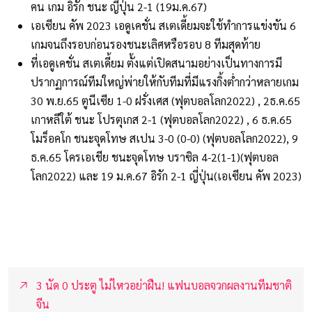
คน เกม อิรัก ชนะ ญี่ปุ่น 2-1 (19ม.ค.67)
เอเซียน คัพ 2023 เอดูเคชั่น สเตเดี้ยมจะใช้ทำการแข่งขัน 6
เกมจนถึงรอบก่อนรองชนะเลิศหรือรอบ 8 ทีมสุดท้าย
ที่เอดูเคชั่น สเตเดี้ยม ตั้งแต่เปิดสนามอย่างเป็นทางการมี
ปรากฏการณ์ทีมใหญ่พ่ายให้กับทีมที่มีแรงกิ้งต่ำกว่าหลายเกม
30 พ.ย.65 ตูนีเซีย 1-0 ฝรั่งเศส (ฟุตบอลโลก2022) , 2ธ.ค.65
เกาหลีใต้ ชนะ โปรตุเกส 2-1 (ฟุตบอลโลก2022) , 6 ธ.ค.65
โมร็อคโก ชนะจุดโทษ สเปน 3-0 (0-0) (ฟุตบอลโลก2022), 9
ธ.ค.65 โครเอเชีย ชนะจุดโทษ บราซิล 4-2(1-1)(ฟุตบอล
โลก2022) และ 19 ม.ค.67 อิรัก 2-1 ญี่ปุ่น(เอเซียน คัพ 2023)
3 นัด 0 ประตู ไม่ไหวอย่าฝืน! แฟนบอลจวกผลงานทีมชาติ
จีน