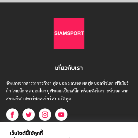
เกี่ยวกับเรา
อัพเดทข่าวสารวงการกีฬา ฟุตบอล ผลบอล ผลฟุตบอลทั่วโลก ฟรีเมียร์
ลีก ไทยลีก ฟุตบอลโลก ยูฟ่าแซมเปี้ยนส์ลีก พร้อมทั้งวิเคราะห์บอล จาก
สยามกีฬา สตาร์ชอคเก้อร์ สปอร์ตพูล
บริษัท สยามสปอร์ต ซินติเคท จำกัด (มหาชน)
เว็บไซต์นี้ใช้คุกกี้