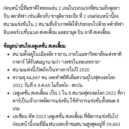
ก่อนหน้านี้ทีมชาติไทยลงเล่น 2 เกมในรอบแรกที่สนามอับดุลลา
บิน คลาลิฟา เช่นเดียวกับ ซาอุดิอาระเบีย ที่ 2 เกมก่อนหน้านี้ลง
สนามแข่งขันใน 2 สนามที่เจ้าภาพจัดให้ประกอบไปด้วย คห์าลิฟา
อินเตอร์เนชั่นแนล สเตเดี้ยม และอามุด บิน อาลี สเตเดี้ยม
ข้อมูลน่าสนใจเอดูเคชั่น สเตเดี้ยม
สนามตั้งอยู่ในเมืองอัล รายาน ภายในมหาวิทยาลัยแห่งชาติ
กาตาร์ ได้รับสมญานามว่า "เพชรในทะเลทราย"
สนามแห่งนี้เปิดยังเป็นทางการในปี 2020
ความจุ 44,667 คน เคยทำสถิติเต็มความจุในฟุตบอลโลก
2022 วันที่ 6 ธ.ค.65 โมร็อคโก - สเปน
เอดูเคชั่น สเตเดี้ยม เป็น 1 ใน 8 สนามฟุตบอลโลก 2022 ที่กา
ตาร์เป็นเจ้าภาพจัดการแข่งขัน ใช้ทำการแข่งขันทั้งหมด 8
เกม
เอเชียน คัพ 2023 เอดูเคชั่น สเตเดี้ยม ที่จัดการแข่งขันไป
ก่อนหน้านี้เกมที่มีแฟนบอลเข้าชมสนามสูงสุดอยู่ที่ 39,663