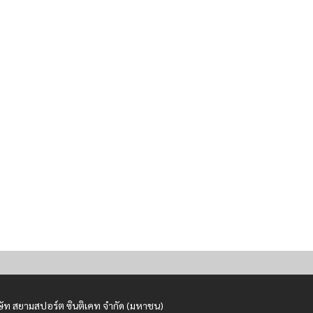
ษัท สยามสปอร์ต ซินติเคท จำกัด (มหาชน)