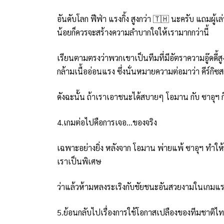
อันดับโลก ฟีฟ่า แรงกิ้ง สูงกว่า 🇹🇭 นะครับ แถมผู้เ
น้อยก็ควรจะสร้างความลำบากใจให้เรามากกว่านี้
เรียนตามตรงว่าพวกเขาเป็นทีมที่มีอัตราความอู๊ดดี
กล้ามเนื้ออ่อนแรง ซึ่งนั่นหมายความต่อมาว่า คีร์ก
ดังฉะนั้น ถ้าเราเอาชนะได้สบายๆ โอมาน กับ ซาอุฯ 
4.เกมต่อไปคือการเจอ...ของจริง
เฉพาะอย่างยิ่ง หลังจาก โอมาน พ่ายแพ้ ซาอุฯ ทำ
เราเป็นพิเศษ
ว่าแล้วห้ามหลงระเริงกับชัยชนะอันสวยงามในเกมแรก
5.ย้อนกลับไปเรื่องการใช้โอกาสเปลืองของทีมชาติไท