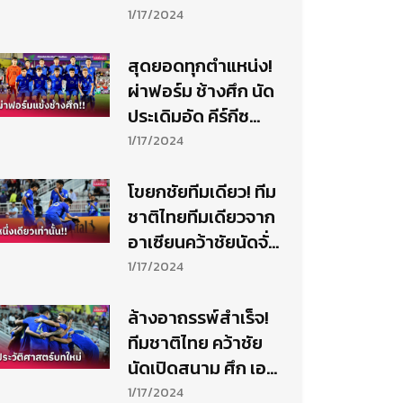
ศึกหลังคว้าชัยเปิดหัว
1/17/2024
เอเชียน คัพ
สุดยอดทุกตำแหน่ง!
ผ่าฟอร์ม ช้างศึก นัด
ประเดิมอัด คีร์กีซ
สถาน 2-0 ศึก เอเชีย
1/17/2024
นคัพ 2023
โขยกชัยทีมเดียว! ทีม
ชาติไทยทีมเดียวจาก
อาเซียนคว้าชัยนัดจั่ว
หัวศึก เอเชียน คัพ
1/17/2024
2023
ล้างอาถรรพ์สำเร็จ!
ทีมชาติไทย คว้าชัย
นัดเปิดสนาม ศึก เอ
เชียน คัพ รอบสุดท้าย
1/17/2024