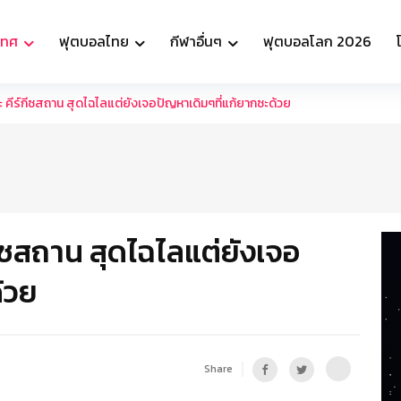
เทศ
ฟุตบอลไทย
กีฬาอื่นๆ
ฟุตบอลโลก 2026
ะ คีร์กีซสถาน สุดไฉไลแต่ยังเจอปัญหาเดิมๆที่แก้ยากซะด้วย
กีซสถาน สุดไฉไลแต่ยังเจอ
้วย
Share