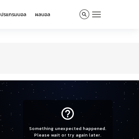
โปรแกรมบอล
ผลบอล
help_outline
Something unexpected happened.
Please wait or try again later.