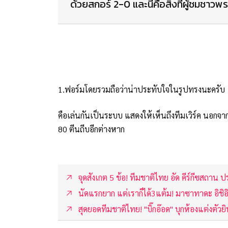
ด้วยสกอร์ 2-0 และนี่คือสิ่งที่ผู้ชมช
1.ฟอร์มโดยรวมถือว่าน่าประทับใจในรูปทรงนะครับ
คือเล่นกันเป็นระบบ แสดงให้เห็นถึงทีมเวิร์ค นอกจาก
80 ตีนถีบอีกต่างหาก
จุดสังเกต 5 ข้อ! ทีมชาติไทย อัด คีร์กีซสถาน ป
นัดแรกยาก แต่เราก็ได้3แต้ม! มาซาทาดะ อิชิอ
สุดยอดทีมชาติไทย! "บิ๊กอ๊อด" บุกห้องแต่งตัวยิ