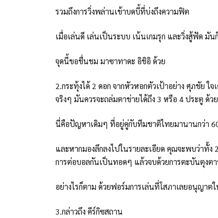
รวมถึงการวิ่งพล่านเข้าบดบี้ที่บ่งถึงความฟิต
เมื่อเล่นดี เล่นเป็นระบบ เน้นเกมรุก และวิ่งสู้ฟัด มัน
จุดนี้ขอชื่นชม มาซาทาดะ อิชิอิ ด้วย
2.กระทุ้งได้ 2 ดอก จากหัวหอกตัวเป้าอย่าง ศุภชัย ใจ
จริงๆ มันควรจะถล่มตาข่ายได้ถึง 3 หรือ 4 ประตู ด้วย
นี่คือปัญหาเดิมๆ ที่อยู่คู่กับทีมชาติไทยมานานกว่า 60
และหากมองลึกลงไปในรายละเอียด คุณจะพบว่าทั้ง 2 
การต่อบอลกันเป็นทอดๆ แล้วจบด้วยการตะบันตุงตา
อย่างไรก็ตาม ด้วยฟอร์มการเล่นที่โสภาเลยอนุญาตใ
3.กล่าวถึง คีร์กิซสถาน