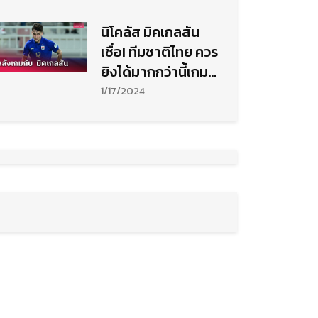
นิโคลัส มิคเกลสัน
เชื่อ! ทีมชาติไทย ควร
ยิงได้มากกว่านี้เกม
เปิดหัวอัด คีร์กิซ
1/17/2024
สถาน ศึกเอเชียน คัพ