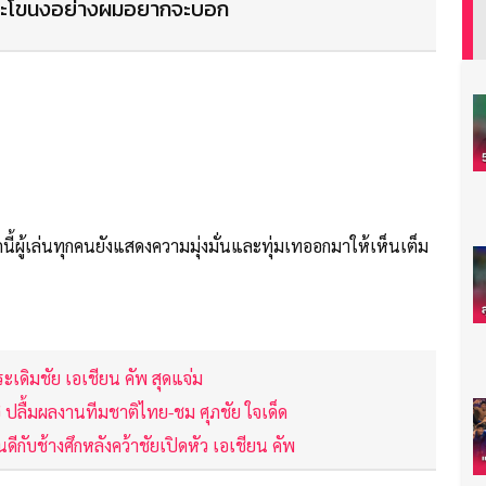
าวพระโขนงอย่างผมอยากจะบอก
นี้ผู้เล่นทุกคนยังแสดงความมุ่งมั่นและทุ่มเทออกมาให้เห็นเต็ม
ระเดิมชัย เอเชียน คัพ สุดแจ่ม
ิ ปลื้มผลงานทีมชาติไทย-ชม ศุภชัย ใจเด็ด
นดีกับช้างศึกหลังคว้าชัยเปิดหัว เอเชียน คัพ