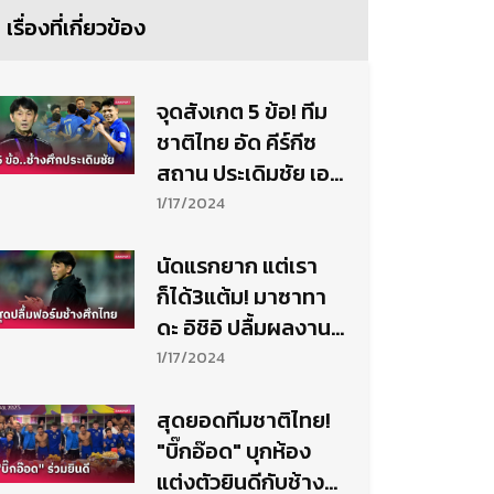
เรื่องที่เกี่ยวข้อง
จุดสังเกต 5 ข้อ! ทีม
ชาติไทย อัด คีร์กีซ
สถาน ประเดิมชัย เอ
เชียน คัพ สุดแจ่ม
1/17/2024
นัดแรกยาก แต่เรา
ก็ได้3แต้ม! มาซาทา
ดะ อิชิอิ ปลื้มผลงาน
ทีมชาติไทย-ชม ศุภ
1/17/2024
ชัย ใจเด็ด
สุดยอดทีมชาติไทย!
"บิ๊กอ๊อด" บุกห้อง
แต่งตัวยินดีกับช้าง