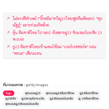
ไม่ตรงฟีฟ่าเดย์ !"บิ๊กหยิม"หวังยู23ไทยฟูลทีมคัดอลป. "ศุภ
ณัฐฎ์" อยากร่วมทัพด้วย
ลุ้น ทีมชาติไทย ไป อลป. จับสลากยู23 ชิงแชมป์เอเชีย 23
พ.ย.66
ยู23 ทีมชาติไทยเข้าแคมป์ซ้อม "เบอร์เรสฟอร์ด" ถอน
"คคนะ" เสียบแทน
ที่มาของภาพ :
gettyimages
Tag :
ฟุตบอลยู23
ฟุตบอลยู23ทีมชาติไทย
ยู23ทีมชาติไทย
ยู23อิรัก
ยู23ซาอุดิอาระเบีย
ยู23ชิงแชมป์เอเชีย
ยู-23ทีมชาติไทย
ฟุตบอลยู23ชิงแชมป์เอเชีย