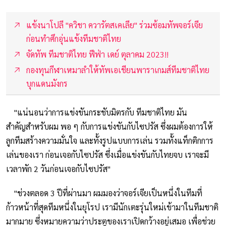
แข้งนาโปลี "ควิชา ควารัตสเคเลีย" ร่วมซ้อมทัพจอร์เจีย
ก่อนทำศึกอุ่นแข้งทีมชาติไทย
จัดทัพ ทีมชาติไทย ฟีฟ่า เดย์ ตุลาคม 2023!!
กองทุนกีฬาเหมาลำให้ทัพเอเชียนพาราเกมส์ทีมชาติไทย
บุกแดนมังกร
"แน่นอนว่าการแข่งขันกระชับมิตรกับ ทีมชาติไทย มัน
สําคัญสําหรับผม พอ ๆ กับการแข่งขันกับไซปรัส ซึ่งผมต้องการให้
ลูกทีมสร้างความมั่นใจ และทั้งรูปแบบการเล่น รวมทั้งแท็กติกการ
เล่นของเรา ก่อนเจอกับไซปรัส ซึ่งเมื่อแข่งขันกับไทยจบ เราจะมี
เวลาพัก 2 วันก่อนเจอกับไซปรัส"
"ช่วงตลอด 3 ปีที่ผ่านมา ผมมองว่าจอร์เจียเป็นหนึ่งในทีมที่
ก้าวหน้าที่สุดทีมหนึ่งในยุโรป เรามีนักเตะรุ่นใหม่เข้ามาในทีมชาติ
มากมาย ซึ่งหมายความว่าประตูของเราเปิดกว้างอยู่เสมอ เพื่อช่วย