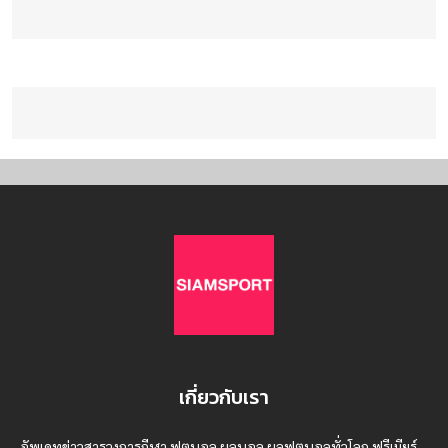
เกี่ยวกับเรา
อัพเดทข่าวสารวงการกีฬา ฟุตบอล ผลบอล ผลฟุตบอลทั่วโลก ฟรีเมียร์