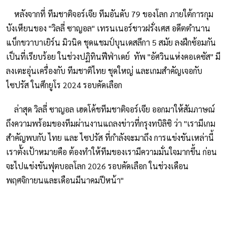
หลังจากที่ ทีมชาติจอร์เจีย ทีมอันดับ 79 ของโลก ภายใต้การกุม
บังเหียนของ "วิลลี่ ซาญอล" เทรนเนอร์ชาวฝรั่งเศส อดีตตำนาน
แบ็กขวาบาเยิร์น มิวนิค ชุดแชมป์บุนเดสลีกา 5 สมัย ลงฝึกซ้อมกัน
เป็นที่เรียบร้อย ในช่วงปฏิทินฟีฟ่าเดย์ ทัพ "อัศวินแห่งคอเคซัส" มี
ลงเตะอุ่นเครื่องกับ ทีมชาติไทย ชุดใหญ่ และเกมสำคัญเจอกับ
ไซปรัส ในศึกยูโร 2024 รอบคัดเลือก
ล่าสุด วิลลี่ ซาญอล เฮดโค้ชทีมชาติจอร์เจีย ออกมาให้สัมภาษณ์
ถึงความพร้อมของทีมผ่านงานแถลงข่าวที่กรุงทบิลิซิ ว่า "เรามีเกม
สําคัญพบกับ ไทย และ ไซปรัส ที่กําลังจะมาถึง การแข่งขันเหล่านี้
เราตั้งเป้าหมายคือ ต้องทําให้ทีมของเรามีความมั่นใจมากขึ้น ก่อน
จะไปแข่งขันฟุตบอลโลก 2026 รอบคัดเลือก ในช่วงเดือน
พฤศจิกายนและเดือนมีนาคมปีหน้า"