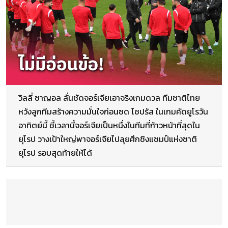
วิลลี่ ซาญอล ลั่นชัดจอร์เจียเอาจริงเกมดวล ทีมชาติไทย
หวังลูกทีมสร้างความมั่นใจก่อนซด ไซปรัส ในเกมคัดยูโรวัน
อาทิตย์นี้ ชี้เวลานี้จอร์เจียเป็นหนึ่งในทีมที่ก้าวหน้าที่สุดใน
ยุโรป วางเป้าใหญ่พาจอร์เจียไปลุยศึกชิงแชมป์แห่งชาติ
ยุโรป รอบสุดท้ายให้ได้