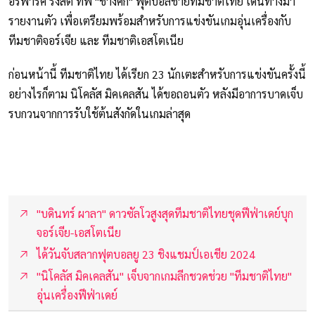
อร์พาร์ค รังสิต ทัพ "ช้างศึก" ฟุตบอลชายทีมชาติไทย เดินทางมา
รายงานตัว เพื่อเตรียมพร้อมสำหรับการแข่งขันเกมอุ่นเครื่องกับ
ทีมชาติจอร์เจีย และ ทีมชาติเอสโตเนีย
ก่อนหน้านี้ ทีมชาติไทย ได้เรียก 23 นักเตะสำหรับการแข่งขันครั้งนี้
อย่างไรก็ตาม นิโคลัส มิคเคลสัน ได้ขอถอนตัว หลังมีอาการบาดเจ็บ
รบกวนจากการรับใช้ต้นสังกัดในเกมล่าสุด
"บดินทร์ ผาลา" ดาวซัลโวสูงสุดทีมชาติไทยชุดฟีฟ่าเดย์บุก
จอร์เจีย-เอสโตเนีย
ได้วันจับสลากฟุตบอลยู 23 ชิงแชมป์เอเชีย 2024
"นิโคลัส มิคเคลสัน" เจ็บจากเกมลีกชวดช่วย "ทีมชาติไทย"
อุ่นเครื่องฟีฟ่าเดย์