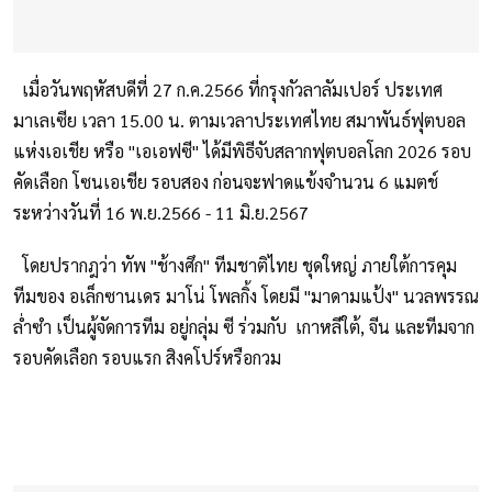
เมื่อวันพฤหัสบดีที่ 27 ก.ค.2566 ที่กรุงกัวลาลัมเปอร์ ประเทศ
มาเลเซีย เวลา 15.00 น. ตามเวลาประเทศไทย สมาพันธ์ฟุตบอล
แห่งเอเชีย หรือ "เอเอฟซี" ได้มีพิธีจับสลากฟุตบอลโลก 2026 รอบ
คัดเลือก โซนเอเชีย รอบสอง ก่อนจะฟาดแข้งจำนวน 6 แมตช์
ระหว่างวันที่ 16 พ.ย.2566 - 11 มิ.ย.2567
โดยปรากฎว่า ทัพ "ช้างศึก" ทีมชาติไทย ชุดใหญ่ ภายใต้การคุม
ทีมของ อเล็กซานเดร มาโน่ โพลกิ้ง โดยมี "มาดามแป้ง" นวลพรรณ
ล่ำซำ เป็นผู้จัดการทีม อยู่กลุ่ม ซี ร่วมกับ เกาหลีใต้, จีน และทีมจาก
รอบคัดเลือก รอบแรก สิงคโปร์หรือกวม