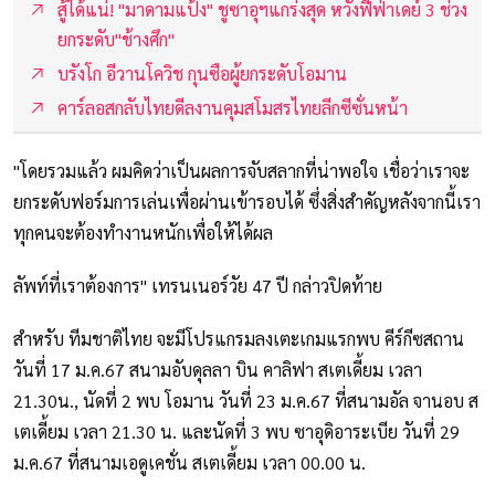
สู้ได้แน่! "มาดามแป้ง" ชูซาอุฯแกร่งสุด หวังฟีฟ่าเดย์ 3 ช่วง
ยกระดับ"ช้างศึก"
บรังโก อีวานโควิช กุนซือผู้ยกระดับโอมาน
คาร์ลอสกลับไทยดีลงานคุมสโมสรไทยลีกซีซั่นหน้า
"โดยรวมแล้ว ผมคิดว่าเป็นผลการจับสลากที่น่าพอใจ เชื่อว่าเราจะ
ยกระดับฟอร์มการเล่นเพื่อผ่านเข้ารอบได้ ซึ่งสิ่งสำคัญหลังจากนี้เรา
ทุกคนจะต้องทำงานหนักเพื่อให้ได้ผล
ลัพท์ที่เราต้องการ" เทรนเนอร์วัย 47 ปี กล่าวปิดท้าย
สำหรับ ทีมชาติไทย จะมีโปรแกรมลงเตะเกมแรกพบ คีร์กีซสถาน
วันที่ 17 ม.ค.67 สนามอับดุลลา บิน คาลิฟา สเตเดี้ยม เวลา
21.30น., นัดที่ 2 พบ โอมาน วันที่ 23 ม.ค.67 ที่สนามอัล จานอบ ส
เตเดี้ยม เวลา 21.30 น. และนัดที่ 3 พบ ซาอุดิอาระเบีย วันที่ 29
ม.ค.67 ที่สนามเอดูเคชั่น สเตเดี้ยม เวลา 00.00 น.