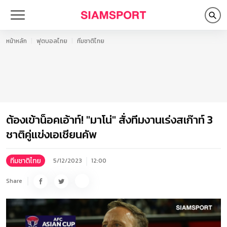
หน้าหลัก
ฟุตบอลไทย
ทีมชาติไทย
ต้องเข้าน็อคเอ้าท์! "มาโน่" สั่งทีมงานเร่งสเก๊าท์ 3
ชาติคู่แข่งเอเชียนคัพ
ทีมชาติไทย
5/12/2023
12:00
Share