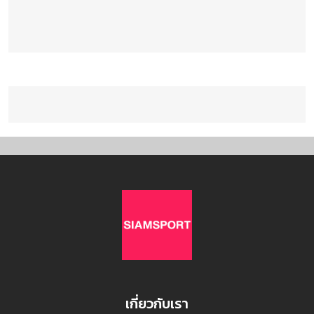
เกี่ยวกับเรา