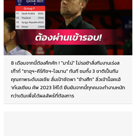
8 เดือนจากนี้ต้องคึกคัก ! "มาโน่" ไม่รอช้าสั่งทีมงานเร่งส
เก๊าท์ "ซาอุฯ-คีร์กีซฯ-โอมาน" ทันที ชมทั้ง 3 ชาติเป็นทีม
คุณภาพระดับเอเชีย ลั่นเป้าชัดพา "ช้างศึก" ลิ่วเข้าน็อคเอ้
าท์เอเชียน คัพ 2023 ให้ได้ ยืนยันจากนี้ทุกคนจะทำงานหนัก
กว่าเดิมเพื่อได้ผลลัพธ์ที่ต้องการ