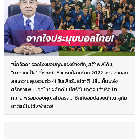
"บิ๊กอ๊อด" ออกโรงขอบคุณแข้งช้างศึก, สต๊าฟฟ์โค้ช,
"มาดามแป้ง" ที่ช่วยกันซิวแชมป์อาเซียน 2022 ยกย่องยอม
สละความสุขส่วนตัว 41 วันเพื่อรับใช้ชาติ ปลื้มเห็นพลัง
ศรัทธาแฟนบอลไทยผลักดันเชียร์ทีมชาติจนสำเร็จเป้า
หมาย พร้อมขอบคุณสโมสรสมาชิกที่ยอมปล่อยนักเตะสู่ทีม
ชาติแม้ไม่ใช่ฟีฟ่าเดย์