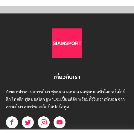
เกี่ยวกับเรา
อัพเดทข่าวสารวงการกีฬา ฟุตบอล ผลบอล ผลฟุตบอลทั่วโลก ฟรีเมียร์
ลีก ไทยลีก ฟุตบอลโลก ยูฟ่าแซมเปี้ยนส์ลีก พร้อมทั้งวิเคราะห์บอล จาก
สยามกีฬา สตาร์ชอคเก้อร์ สปอร์ตพูล