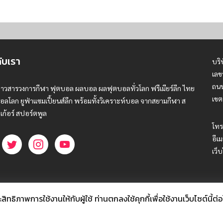
กับเรา
บริ
เลข
ถนน
่าวสารวงการกีฬา ฟุตบอล ผลบอล ผลฟุตบอลทั่วโลก ฟรีเมียร์ลีก ไทย
เขต
อลโลก ยูฟ่าแซมเปี้ยนส์ลีก พร้อมทั้งวิเคราะห์บอล จากสยามกีฬา ส
เก้อร์ สปอร์ตพูล
โทร
อีเม
เว็
ธิภาพการใช้งานให้กับผู้ใช้ ท่านตกลงใช้คุกกี้เพื่อใช้งานเว็บไซต์นี้ต่