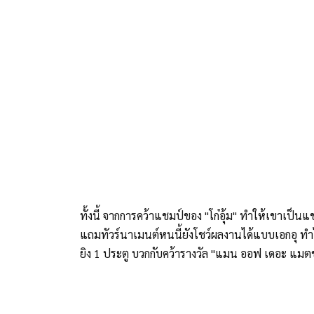
ทั้งนี้ จากการคว้าแชมป์ของ "โก๋อุ้ม" ทำให้เขาเป็น
แถมทัวร์นาเมนต์หนนี้ยังโชว์ผลงานได้แบบเอกอุ ทำไ
ยิง 1 ประตู บวกกับคว้ารางวัล "แมน ออฟ เดอะ แมตช์"