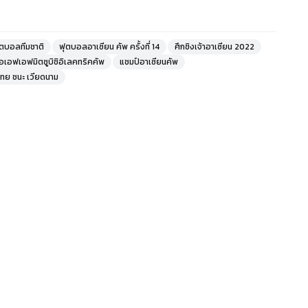
ุตบอลทีมชาติ
ฟุตบอลอาเซียน คัพ ครั้งที่ 14
ศึกชิงเจ้าอาเซียน 2022
อเอฟเอฟมิตซูบิชิอิเลคทริคคัพ
แชมป์อาเซียนคัพ
ไทย ชนะ เวียดนาม