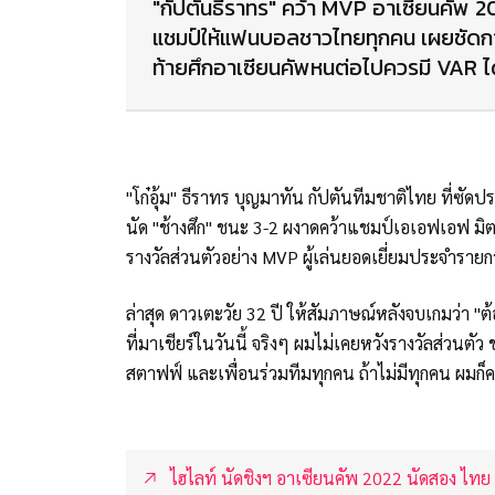
"กัปตันธีราทร" คว้า MVP อาเซียนคัพ 
แชมป์ให้แฟนบอลชาวไทยทุกคน เผยชัดการ
ท้ายศึกอาเซียนคัพหนต่อไปควรมี VAR ได้
"โก๋อุ้ม" ธีราทร บุญมาทัน กัปตันทีมชาติไทย ที่ซั
นัด "ช้างศึก" ชนะ 3-2 ผงาดคว้าแชมป์เอเอฟเอฟ มิตซ
รางวัลส่วนตัวอย่าง MVP ผู้เล่นยอดเยี่ยมประจำราย
ล่าสุด ดาวเตะวัย 32 ปี ให้สัมภาษณ์หลังจบเกมว่า
ที่มาเชียร์ในวันนี้ จริงๆ ผมไม่เคยหวังรางวัลส่วนตัว
สตาฟฟ์ และเพื่อนร่วมทีมทุกคน ถ้าไม่มีทุกคน ผมก็ค
ไฮไลท์ นัดชิงฯ อาเซียนคัพ 2022 นัดสอง ไทย