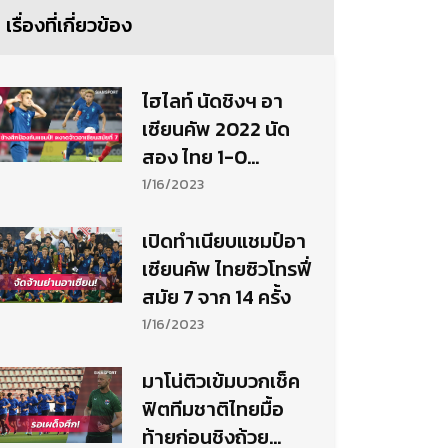
เรื่องที่เกี่ยวข้อง
ไฮไลท์ นัดชิงฯ อา
เซียนคัพ 2022 นัด
สอง ไทย 1-0
เวียดนาม (รวม 3-2)
1/16/2023
เปิดทำเนียบแชมป์อา
เซียนคัพ ไทยซิวโทรฟี่
สมัย 7 จาก 14 ครั้ง
1/16/2023
มาโน่ติวเข้มบวกเช็ค
ฟิตทีมชาติไทยมื้อ
ท้ายก่อนชิงถ้วย