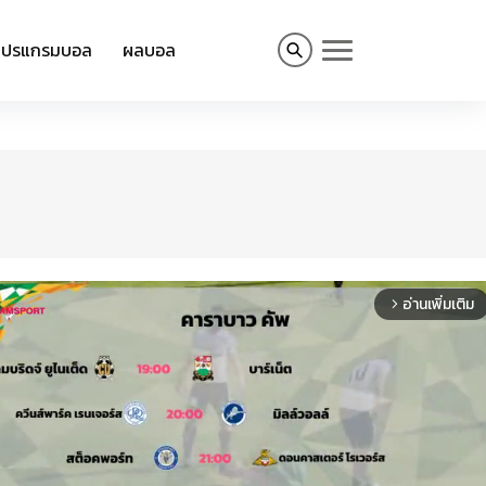
โปรแกรมบอล
ผลบอล
อ่านเพิ่มเติม
arrow_forward_ios