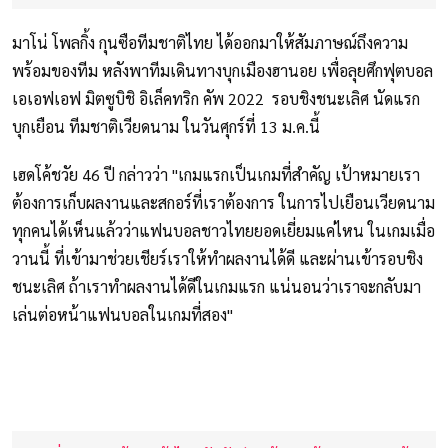
มาโน่ โพลกิ้ง กุนซือทีมชาติไทย ได้ออกมาให้สัมภาษณ์ถึงความ
พร้อมของทีม หลังพาทีมเดินทางบุกเมืองฮานอย เพื่อลุยศึกฟุตบอล
เอเอฟเอฟ มิตซูบิชิ อิเล็คทริก คัพ 2022 รอบชิงชนะเลิศ นัดแรก
บุกเยือน ทีมชาติเวียดนาม ในวันศุกร์ที่ 13 ม.ค.นี้
เฮดโค้ชวัย 46 ปี กล่าวว่า "เกมแรกเป็นเกมที่สำคัญ เป้าหมายเรา
ต้องการเก็บผลงานและสกอร์ที่เราต้องการ ในการไปเยือนเวียดนาม
ทุกคนได้เห็นแล้วว่าแฟนบอลชาวไทยยอดเยี่ยมแค่ไหน ในเกมเมื่อ
วานนี้ ที่เข้ามาช่วยเชียร์เราให้ทำผลงานได้ดี และผ่านเข้ารอบชิง
ชนะเลิศ ถ้าเราทำผลงานได้ดีในเกมแรก แน่นอนว่าเราจะกลับมา
เล่นต่อหน้าแฟนบอลในเกมที่สอง"