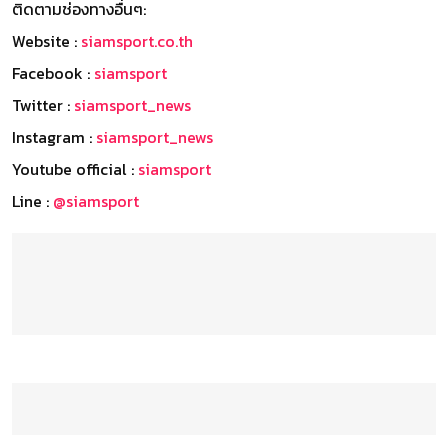
ติดตามช่องทางอื่นๆ:
Website :
siamsport.co.th
Facebook :
siamsport
Twitter :
siamsport_news
Instagram :
siamsport_news
Youtube official :
siamsport
Line :
@siamsport