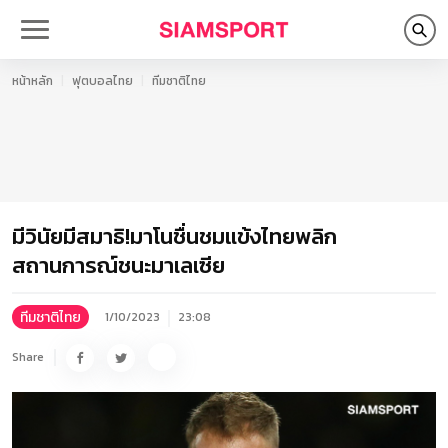
หน้าหลัก
ฟุตบอลไทย
ทีมชาติไทย
มีวินัยมีสมาธิ!มาโนชื่นชมแข้งไทยพลิก
สถานการณ์ชนะมาเลเซีย
ทีมชาติไทย
1/10/2023
23:08
Share