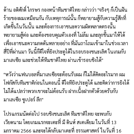
ด้าน อดิศักดิ์ ไกรษร กองหน้าทีมชาติไทย กล่าวว่า "จริงๆ ก็เป็นฝัน
ร้ายของผมเหมือนกัน กับเหตุการณ์นั้น ก็พยายามสู้กับความรู้สึกที่
เกิดขึ้นในวันนั้น และต้องการเอาชนะความผิดพลาดตรงนั้น
พยายามสู้ต่อ และต้องขอบคุณตัวเองที่ ไม่ล้ม และลุกขึ้นมาให้ได้
เพื่อเอาชนะความกดดันหลายอย่าง ที่มันถาโถมเข้ามาในช่วงเวลา
สี่ปีที่ผ่านมา วันนี้ก็ดีใจที่ยิงประตูได้ในรอบรองชนะเลิศ ในเกมกับ
มาเลเซีย และช่วยให้ทีมชาติไทย ผ่านเข้ารอบชิงได้"
"หวังว่าแฟนบอลที่มาเลเซียจะต้อนรับผม ก็ไม่ได้คิดอะไรมาก ผม
โฟกัสกับทีมชาติก่อนในตอนนี้ ดีใจทียิงประตูได้ และคิดว่าการยิงได้
ไม่ได้แปลว่าพวกเขาจะไม่ต้อนรับ ฝากเนื้อฝากตัวด้วยครับกับ
มาเลเซีย ซูเปอร์ ลีก"
โปรแกรมนัดต่อไป รอบชิงชนะเลิศ ทีมชาติไทย จะพบกับ
เวียดนาม โดยเกมแรกจะเตะที่ มี ดินห์ สเตเดียม ในวันที่ 13
มกราคม 2566 และจะได้กลับมาเตะที่ ธรรมศาสตร์ ในวันที่ 16