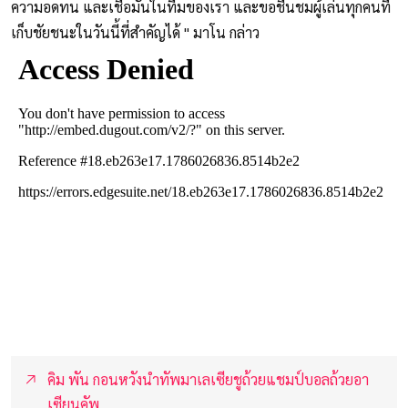
ความอดทน และเชื่อมั่นในทีมของเรา และขอชื่นชมผู้เล่นทุกคนที่
เก็บชัยชนะในวันนี้ที่สำคัญได้ " มาโน กล่าว
คิม พัน กอนหวังนำทัพมาเลเซียชูถ้วยแชมป์บอลถ้วยอา
เซียนคัพ