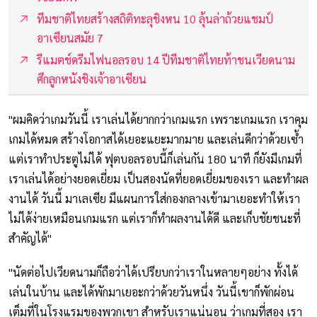
ทีมชาติไทยสร้างสถิติทะลุชิงหน 10 ลุ้นล่าถ้วยแชมป์
อาเซียนสมัย 7
รีแมตช์ดรีมไฟนอลรอบ 14 ปีทีมชาติไทยท้าชนเวียดนาม
ศึกลูกหนังชิงเจ้าอาเซียน
"ผมคิดว่าเกมวันนี้ เราเล่นได้ยากกว่าเกมแรก เพราะเกมแรก เราคุม
เกมได้หมด สร้างโอกาสได้เยอะแยะมากมาย และเล่นดีกว่าด้วยเซ้ำ
แต่เราทำประตูไม่ได้ ฟุตบอลรอบนี้ก็เล่นกัน 180 นาที ก็ยังมีเกมที่
เราเล่นได้อย่างยอดเยี่ยม เป็นสองนัดที่ยอดเยี่ยมของเรา และทำผล
งานได้ วันนี้ มาเลเซีย มีแผนการใส่กองกลางเข้ามาเยอะทำให้เรา
ไม่ได้ง่ายเหมือนเกมแรก แต่เราก็ทำผลงานได้ดี และเก็บชัยชนะที่
สำคัญได้"
"นัดต่อไปเวียดนามก็ถือว่าได้เปรียบกว่าเราในหลายๆอย่าง ทั้งได้
เล่นในบ้าน และได้พักมาเยอะกว่าด้วยวันหนึ่ง วันนี้เขาก็พักผ่อน
เต็มที่ในโรงแรมของพวกเขา สำหรับเราแน่นอน ว่าเกมที่สอง เรา