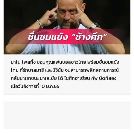
มาโน โพลกิ้ง ขอบคุณแฟนบอลชาวไทย พร้อมชื่นชมแข้ง
ไทย ที่รักษาสมาธิ และมีวินัย จนสามารถพลิกสถานการณ์
กลับมาเอาชนะ มาเลเซีย ได้ ในศึกอาเซียน คัพ นัดที่สอง
เมื่อวันอังคารที่ 10 ม.ค.65