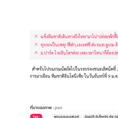
แข้งทีมชาติเดินทางถึงไทย"มาโน่"ปล่อยพักฟื้
ทุบรถเป็นเหตุ! ฟีฟ่า,เอเอฟซี ส่ง จนท.ดูเกม 
อ.ปาร์ค โวยอินโดฯต่อ! เตะเวลาไหน?ก็ต้องป
สำหรับโปรแกรมนัดถัดไปในรอบรองชนะเลิศนัดที่ 2 
การมาเยือน ทีมชาติอินโดนีเซีย ในวันจันทร์ที่ 9 ม.
ที่มาของภาพ :
pssi
Tag :
ฟุตบอลเอเอฟเอฟ
มิตซูบิชิ อิเล็คทริก คัพ 