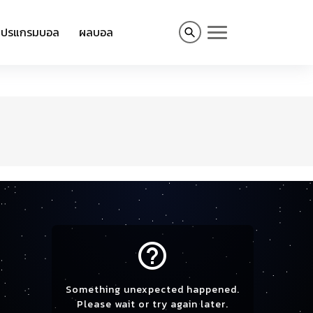
โปรแกรมบอล
ผลบอล
help_outline
Something unexpected happened.
Please wait or try again later.