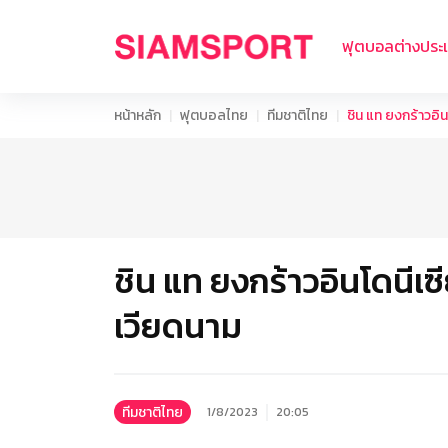
ฟุตบอลต่างประ
หน้าหลัก
ฟุตบอลไทย
ทีมชาติไทย
ชิน แท ยงกร้าวอิน
ชิน แท ยงกร้าวอินโดนีเซ
เวียดนาม
ทีมชาติไทย
1/8/2023
20:05