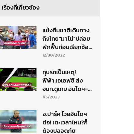
เรื่องที่เกี่ยวข้อง
แข้งทีมชาติเดินทาง
ถึงไทย"มาโน่"ปล่อย
พักฟื้นก่อนเรียกซ้อม
วันถัดไปทันที
12/30/2022
ทุบรถเป็นเหตุ!
ฟีฟ่า,เอเอฟซี ส่ง
จนท.ดูเกม อินโดฯ-
เวียดนาม
1/5/2023
อ.ปาร์ค โวยอินโดฯ
ต่อ! เตะเวลาไหน?ก็
ต้องปลอดภัย