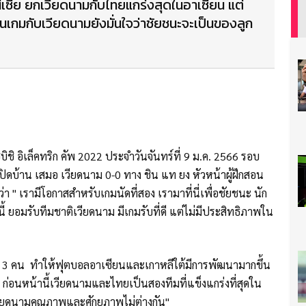
นีเซีย ยกเวียดนามกับไทยแกร่งสุดในอาเซียน แต่
ส่วนเกมกับเวียดนามยังมั่นใจว่าชัยชนะจะเป็นของลูก
ิ อิเล็คทริก คัพ 2022 ประจำวันจันทร์ที่ 9 ม.ค. 2566 รอบ
ิดบ้าน เสมอ เวียดนาม 0-0 ทาง ชิน แท ยง หัวหน้าผู้ฝึกสอน
า " เรามีโอกาสสำหรับเกมนัดที่สอง เรามาที่นี่เพื่อชัยชนะ นัก
้ ยอมรับทีมชาติเวียดนาม มีเกมรับที่ดี แต่ไม่มีประสิทธิภาพใน
บมา 3 คน ทำให้ฟุตบอลอาเซียนและเกาหลีใต้มีการพัฒนามากขึ้น
 ก่อนหน้านี้เวียดนามและไทยเป็นสองทีมที่แข็งแกร่งที่สุดใน
เวียดนามคุณภาพและศักยภาพไม่ต่างกัน"