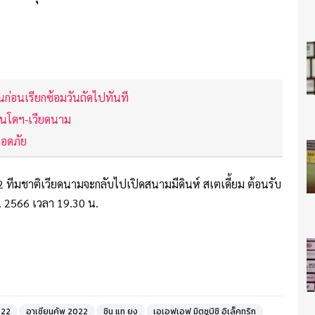
นก่อนเรียกซ้อมวันถัดไปทันที
อินโดฯ-เวียดนาม
ลอดภัย
ทีมชาติเวียดนามจะกลับไปเปิดสนามมีดินห์ สเตเดี้ยม ต้อนรับ
ค. 2566 เวลา 19.30 น.
2022
อาเซียนคัพ 2022
ชิน แท ยง
เอเอฟเอฟ มิตซูบิชิ อิเล็คทริก