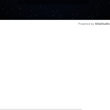
Powered by 
GliaStudio