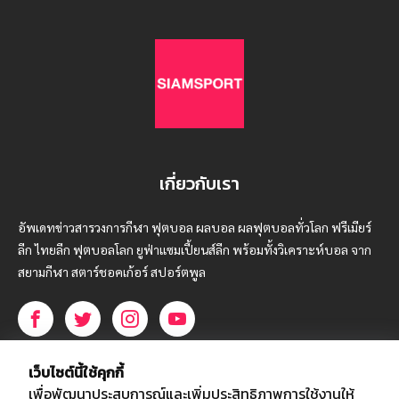
เกี่ยวกับเรา
อัพเดทข่าวสารวงการกีฬา ฟุตบอล ผลบอล ผลฟุตบอลทั่วโลก ฟรีเมียร์
ลีก ไทยลีก ฟุตบอลโลก ยูฟ่าแซมเปี้ยนส์ลีก พร้อมทั้งวิเคราะห์บอล จาก
สยามกีฬา สตาร์ชอคเก้อร์ สปอร์ตพูล
บริษัท สยามสปอร์ต ซินติเคท จำกัด (มหาชน)
เว็บไซต์นี้ใช้คุกกี้
เลขที่ 66/26 - 29 ซอยรามอินทรา 40
เพื่อพัฒนาประสบการณ์และเพิ่มประสิทธิภาพการใช้งานให้