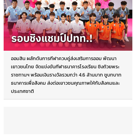
ออมสิน ผลักดันการกีฬาควบคู่ส่งเสริมการออม พัฒนา
เยาวชนไทย จัดแข่งขันกีฬาธนาคารโรงเรียน ชิงถ้วยพระ
ราชทานฯ พร้อมเงินรางวัลรวมกว่า 4.6 ล้านบาท ชูบทบาท
ธนาคารเพื่อสังคม ส่งต่อเยาวชนคุณภาพให้กับสังคมและ
ประเทศชาติ