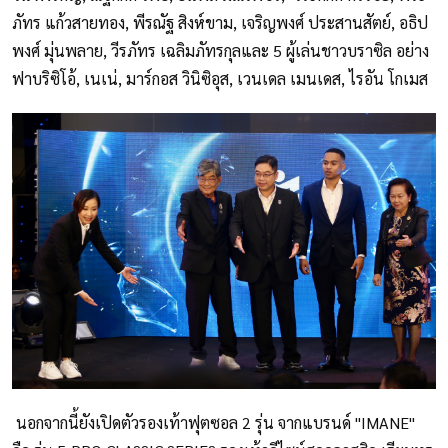
ภัทร แก้วสายทอง, พีรณัฐ สิงห์ขาม, เจริญพงศ์ ประสานสัตย์, อธิป
พงศ์ มุ่นพลาย, วีรภัทร เฉลิมภัทรกุลและ 5 ผู้เล่นชาวบราซิล อย่าง
ฟาบริซิโอ้, เนเน่, มาร์กอส วินิซิอุส, เวนเดล เมนเดส, ไรอัน โกเมส
นอกจากนี้ยังเปิดตัวรองเท้าฟุตซอล 2 รุ่น จากแบรนด์ "IMANE"