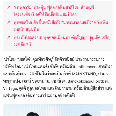
"เทพอาร์ม" กระตุ้น ฟุตซอลทีมชาติไทย ห้ามแพ้
โครเอเชีย เปิดหัวโต๊ะเล็กชิงแชมป์โลก
ฟุตซอลไทยลีก ยื่นหนังสือถึง "นายกมาดามแป้ง" หวังเพิ่ม
งบสนับสนุนทีม
ประทับใจผลงาน! ฟุตซอลเมียนมา ต่อสัญญา บุญเลิศ เจริญ
วงศ์ อีก 2 ปี
นำโดย "บอสไต๋" คุณทักขศิษฏ์ จิตติวาณิชย์ ประธานกรรมการ
บริษัท ไอมาเน่ (ไทยแลนด์) จำกัด พร้อมด้วย Influencers สายกีฬา
แบบจัดเต็มกว่า 20 ชีวิตไมว่าจะเป็น ยักษ์ MAIN STAND, ปาม วา
ทะลูกหนัง, เบลล์ ขอบสนาม, เกมส์เอง, Bangkokciaga,Football
Vintage, ตูเต้ ตูดูบอลไทย และอีกมากมาย พร้อมด้วยผู้สื่อข่าว และ
แฟนฟุตซอล เดินทางมาร่วมงานอย่างคับคั่ง