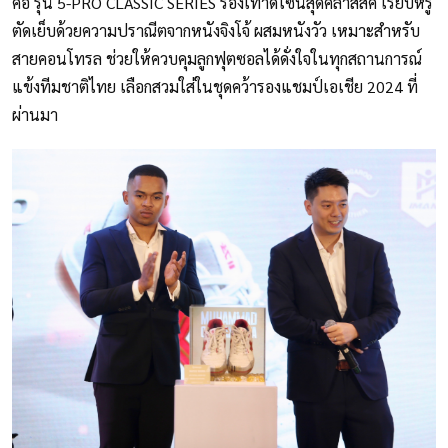
คือ รุ่น 5-PRO CLASSIC SERIES รองเท้าดีไซน์สุดคลาสสิค เรียบหรู
ตัดเย็บด้วยความปราณีตจากหนังจิงโจ้ ผสมหนังวัว เหมาะสำหรับ
สายคอนโทรล ช่วยให้ควบคุมลูกฟุตซอลได้ดั่งใจในทุกสถานการณ์
แข้งทีมชาติไทย เลือกสวมใส่ในชุดคว้ารองแชมป์เอเชีย 2024 ที่
ผ่านมา