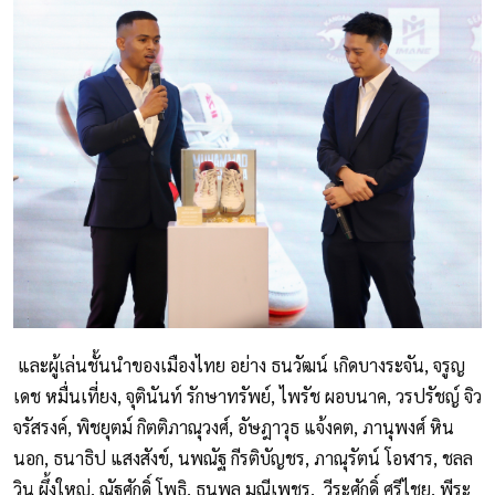
และผู้เล่นชั้นนำของเมืองไทย อย่าง ธนวัฒน์ เกิดบางระจัน, จรูญ
เดช หมื่นเที่ยง, จุตินันท์ รักษาทรัพย์, ไพรัช ผอบนาค, วรปรัชญ์ จิว
จรัสรงค์, พิชยุตม์ กิตติภาณุวงศ์, อัษฎาวุธ แจ้งคต, ภานุพงศ์ หิน
นอก, ธนาธิป แสงสังข์, นพณัฐ กีรติบัญชร, ภาณุรัตน์ โอฬาร, ชลล
วิน ผึ้งใหญ่, ณัฐศักดิ์ โพธิ, ธนพล มณีเพชร, วีระศักดิ์ ศรีไชย, พีระ