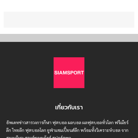
เกี่ยวกับเรา
อัพเดทข่าวสารวงการกีฬา ฟุตบอล ผลบอล ผลฟุตบอลทั่วโลก ฟรีเมียร์
ลีก ไทยลีก ฟุตบอลโลก ยูฟ่าแซมเปี้ยนส์ลีก พร้อมทั้งวิเคราะห์บอล จาก
สยามกีฬา สตาร์ชอคเก้อร์ สปอร์ตพูล