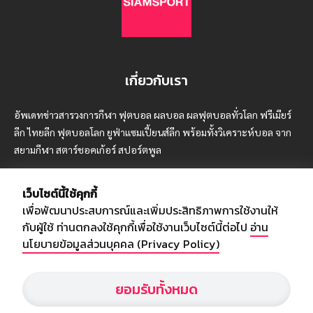
เกี่ยวกับเรา
อัพเดทข่าวสารวงการกีฬา ฟุตบอล ผลบอล ผลฟุตบอลทั่วโลก ฟรีเมียร์
ลีก ไทยลีก ฟุตบอลโลก ยูฟ่าแซมเปี้ยนส์ลีก พร้อมทั้งวิเคราะห์บอล จาก
สยามกีฬา สตาร์ชอคเก้อร์ สปอร์ตพูล
เว็บไซต์นี้ใช้คุกกี้
เพื่อพัฒนาประสบการณ์และเพิ่มประสิทธิภาพการใช้งานให้
บริษัท สยามสปอร์ต ซินติเคท จำกัด (มหาชน)
กับผู้ใช้ ท่านตกลงใช้คุกกี้เพื่อใช้งานเว็บไซต์นี้ต่อไป
อ่าน
เลขที่ 66/26 - 29 ซอยรามอินทรา 40
นโยบายข้อมูลส่วนบุคคล (Privacy Policy)
ถนนรามอินทรา แขวงนวลจันทร์
เขตบึงกุ่ม กรุงเทพฯ 10230
ยอมรับทั้งหมด
โทร : 02-5088-000