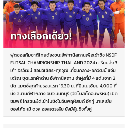
ฟุตซอลทีมชาติไทยต้องชนะอัฟกานิสถานเพื่อเข้าชิง NSDF
FUTSAL CHAMPIONSHIP THAILAND 2024 เตรียมส่ง 3
เก๋า จิรวัฒน์ สอนวิเชียร-ศุภวุฒิ เถื่อนกลาง-อภิวัฒน์ แจ่ม
เจริญ ชุดแรกฝ่าด่าน อัฟกานิสถาน จ่าฝูงที่มี 4 แต้มจาก 2
นัด แมตซ์สุดท้ายรอบแรก 19.30 น. ที่ยิมเนเซียม 4,000 ที่
นั่ง สนามกีฬากลาง อบจ.นนทบุรี (วัดโบสถ์ดอนพรหม) เปิด
ชมฟรี ใครชนะได้เข้าไปชิงในวันพฤหัสบดี อีกคู่ มาเลเซีย
ของโค้ชหมี ดวล ออสเตรเลีย ยังมีลุ้นชิงทั้งคู่