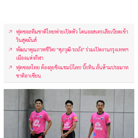
ฟุตซอลทีมชาติไทยพ่ายเปิดหัว โดนออสเตรเลียเบียดเข้า
วินสุดมันส์
พัฒนาคุณภาพชีวิต! "ศุภวุฒิ-รถถัง" ร่วมเปิดงานกรุงเทพฯ
เมืองแห่งกีฬา
ฟุตซอลไทย ต้องลุยชิงแชมป์โลก! บิ๊กทิน ลั่นห้ามประมาท
ชาติอาเซียน