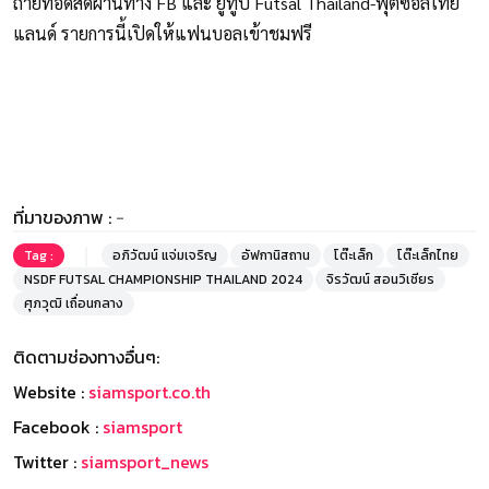
ถ่ายทอดสดผ่านทาง FB และ ยูทูป Futsal Thailand-ฟุตซอลไทย
แลนด์ รายการนี้เปิดให้แฟนบอลเข้าชมฟรี
ที่มาของภาพ :
-
Tag :
อภิวัฒน์ แจ่มเจริญ
อัฟกานิสถาน
โต๊ะเล็ก
โต๊ะเล็กไทย
NSDF FUTSAL CHAMPIONSHIP THAILAND 2024
จิรวัฒน์ สอนวิเชียร
ศุภวุฒิ เถื่อนกลาง
ติดตามช่องทางอื่นๆ:
Website :
siamsport.co.th
Facebook :
siamsport
Twitter :
siamsport_news