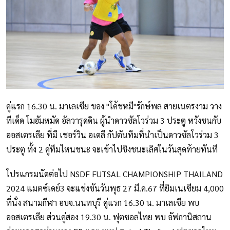
คู่แรก 16.30 น. มาเลเซีย ของ "โค้ชหมี"รักษ์พล สายเนตรงาม วาง
ทีเด็ด โมฮัมหมัด อัลวารุดดิน ผู้นำดาวซัลโวร่วม 3 ประตู หวังชนกับ
ออสเตรเลีย ที่มี เชอร์วิน อเดลี กัปตันทีมที่นำเป็นดาวซัลโวร่วม 3
ประตู ทั้ง 2 คู่ทีมไหนชนะ จะเข้าไปชิงชนะเลิศในวันสุดท้ายทันที
โปรแกรมนัดต่อไป NSDF FUTSAL CHAMPIONSHIP THAILAND
2024 แมตซ์เดย์3 จะแข่งขันวันพุธ 27 มี.ค.67 ที่ยิมเนเซียม 4,000
ที่นั่ง สนามกีฬา อบจ.นนทบุรี คู่แรก 16.30 น. มาเลเซีย พบ
ออสเตรเลีย ส่วนคู่สอง 19.30 น. ฟุตซอลไทย พบ อัฟกานิสถาน