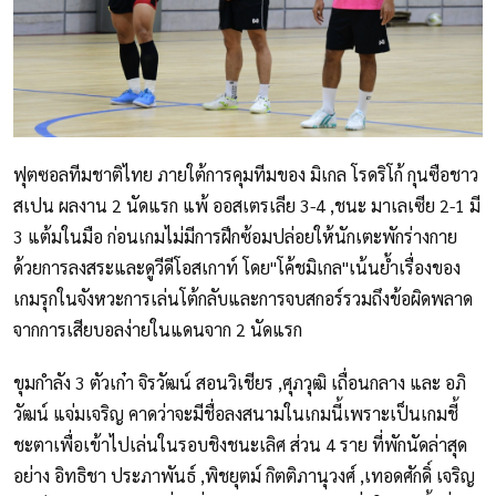
ฟุตซอลทีมชาติไทย ภายใต้การคุมทีมของ มิเกล โรดริโก้ กุนซือชาว
สเปน ผลงาน 2 นัดแรก แพ้ ออสเตรเลีย 3-4 ,ชนะ มาเลเซีย 2-1 มี
3 แต้มในมือ ก่อนเกมไม่มีการฝึกซ้อมปล่อยให้นักเตะพักร่างกาย
ด้วยการลงสระและดูวีดีโอสเกาท์ โดย"โค้ชมิเกล"เน้นย้ำเรื่องของ
เกมรุกในจังหวะการเล่นโต้กลับและการจบสกอร์รวมถึงข้อผิดพลาด
จากการเสียบอลง่ายในแดนจาก 2 นัดแรก
ขุมกำลัง 3 ตัวเก๋า จิรวัฒน์ สอนวิเชียร ,ศุภวุฒิ เถื่อนกลาง และ อภิ
วัฒน์ แจ่มเจริญ คาดว่าจะมีชื่อลงสนามในเกมนี้เพราะเป็นเกมชี้
ชะตาเพื่อเข้าไปเล่นในรอบชิงชนะเลิศ ส่วน 4 ราย ที่พักนัดล่าสุด
อย่าง อิทธิชา ประภาพันธ์ ,พิชยุตม์ กิตติภานุวงศ์ ,เทอดศักดิ์ เจริญ