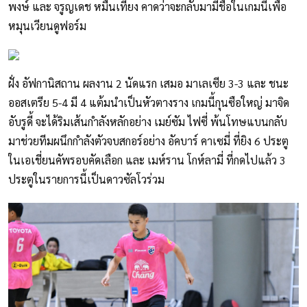
พงษ์ และ จรูญเดช หมื่นเที่ยง คาดว่าจะกลับมามีชื่อในเกมนี้เพื่อ
หมุนเวียนดูฟอร์ม
ฝั่ง อัฟกานิสถาน ผลงาน 2 นัดแรก เสมอ มาเลเซีย 3-3 และ ชนะ
ออสเตรีย 5-4 มี 4 แต้มนำเป็นหัวตางราง เกมนี้กุนซือใหญ่ มาจิด
อับรูดี้ จะได้ริมเส้นกำลังหลักอย่าง เมย์ซัม ไฟซี่ พ้นโทษแบนกลับ
มาช่วยทีมผนึกกำลังตัวจบสกอร์อย่าง อัคบาร์ คาเซมี่ ที่ยิง 6 ประตู
ในเอเชี่ยนคัพรอบคัดเลือก และ เมห์ราน โกห์ลามี่ ที่กดไปแล้ว 3
ประตูในรายการนี้เป็นดาวซัลโวร่วม