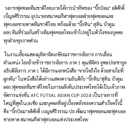
วงการฟุตซอลทีมชาติไทยภายใต้การนำทัพของ "บิ๊กป๋อม" อดิศักดิ์
เบ็ญจศิริวรรณ อุปนายกสมาคมกีฬาฟุตบอลฝ่ายฟุตซอลและ
ฟุตบอลชายหาดทีมชาติไทย พร้อมด้วย "บิ๊กทิน" สุทิน บัวตูม
ผจก.ทีมที่ร่วมกันสร้างทีมฟุตซอลไทยเข้าไปอยู่ในหัวใจของบุคคล
ทุกฝ่ายทุกภาคส่วน
ในงานเลี้ยงแสดงมุทิตาจิตเกษียณราชการอัยการ การเลื่อน
ตำแหน่ง โยกย้ายข้าราชการอัยการ ภาค 1 คุณพิจิตร จูฑะประชากูล
อธิบดีอัยการ ภาค 1 ได้มีการแจกหนังสือ "จากใจถึงใจ ด้วยสายใยที่
ผูกพัน" ในหนังสือได้กล่าวแสดงความยินดีกับ "บิ๊กทิน"สุทิน บัวตูม
ผจก.ฟุตซอลทีมชาติไทยในการผลักดันประเทศไทยได้เป็นเจ้าภาพ
จัดการแข่งขัน AFC FUTSAL ASIAN CUP 2024 เป็นรายการที่
ใหญ่ที่สุดในเอเซีย และบุคคลที่อยู่เบื้องหลังของความสำเร็จครั้งนี้
คือ "บิ๊กป๋อม"อดิศักดิ์ เบญจศิริวรรณ ปธ.พัฒนาฟุตซอลและฟุตบอล
ชายหาด สมาคมกีฬาฟุตบอลแห่งประเทศไทย