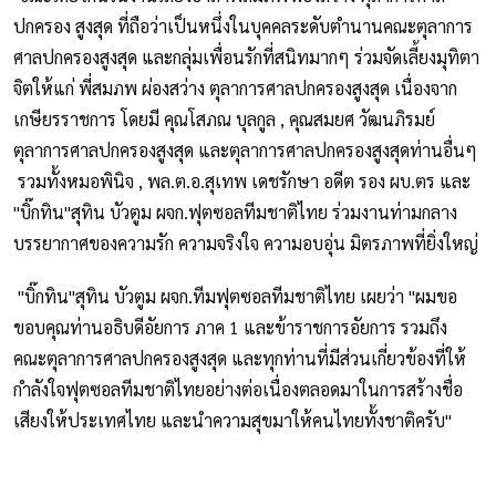
ปกครอง สูงสุด ที่ถือว่าเป็นหนึ่งในบุคคลระดับตำนานคณะตุลาการ
ศาลปกครองสูงสุด และกลุ่มเพื่อนรักที่สนิทมากๆ ร่วมจัดเลี้ยงมุทิตา
จิตให้แก่ พี่สมภพ ผ่องสว่าง ตุลาการศาลปกครองสูงสุด เนื่องจาก
เกษียรราชการ โดยมี คุณโสภณ บุลกูล , คุณสมยศ วัฒนภิรมย์
ตุลาการศาลปกครองสูงสุด และตุลาการศาลปกครองสูงสุดท่านอื่นๆ
รวมทั้งหมอพินิจ , พล.ต.อ.สุเทพ เดชรักษา อดีต รอง ผบ.ตร และ
"บิ๊กทิน"สุทิน บัวตูม ผจก.ฟุตซอลทีมชาติไทย ร่วมงานท่ามกลาง
บรรยากาศของความรัก ความจริงใจ ความอบอุ่น มิตรภาพที่ยิ่งใหญ่
"บิ๊กทิน"สุทิน บัวตูม ผจก.ทีมฟุตซอลทีมชาติไทย เผยว่า "ผมขอ
ขอบคุณท่านอธิบดีอัยการ ภาค 1 และข้าราชการอัยการ รวมถึง
คณะตุลาการศาลปกครองสูงสุด และทุกท่านที่มีส่วนเกี่ยวข้องที่ให้
กำลังใจฟุตซอลทีมชาติไทยอย่างต่อเนื่องตลอดมาในการสร้างชื่อ
เสียงให้ประเทศไทย และนำความสุขมาให้คนไทยทั้งชาติครับ"