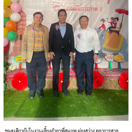
ขณะเดียวกันในงานเลี้ยงอำลาพี่สมภพ ผ่องสว่าง ตุลาการศาล