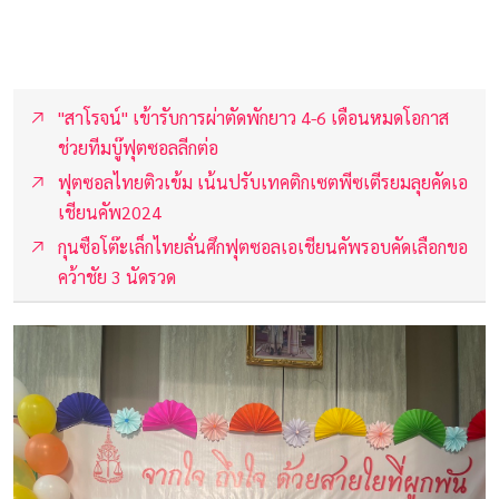
"สาโรจน์" เข้ารับการผ่าตัดพักยาว 4-6 เดือนหมดโอกาส
ช่วยทีมบู๊ฟุตซอลลีกต่อ
ฟุตซอลไทยติวเข้ม เน้นปรับเทคติกเซตพีซเตีรยมลุยคัดเอ
เชียนคัพ2024
กุนซือโต๊ะเล็กไทยลั่นศึกฟุตซอลเอเชียนคัพรอบคัดเลือกขอ
คว้าชัย 3 นัดรวด