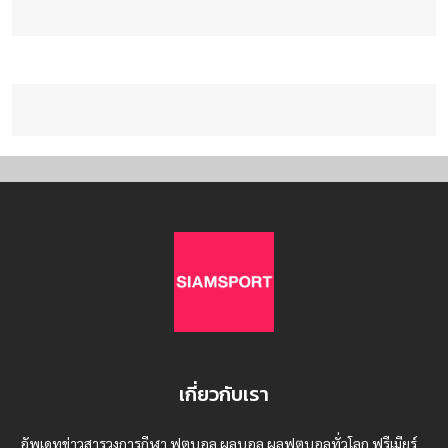
เกี่ยวกับเรา
อัพเดทข่าวสารวงการกีฬา ฟุตบอล ผลบอล ผลฟุตบอลทั่วโลก ฟรีเมียร์