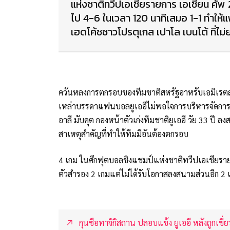
แห่งชาติทวีปเอเชียรายการ เอเชียน คัพ
ไป 4-6 ในเวลา 120 นาทีเสมอ 1-1 ทำใ
เฮดโค้ชชาวโปรตุเกส เปาโล เบนโต้ ที่ไ
ควันหลงการตกรอบของทีมชาติสหรัฐอาหรับเอมิเรตส์ห
เหล่าบรรดาแฟนบอลยูเออีไม่พอใจการบริหารจัดการที
อาลี มับคุต กองหน้าตัวเก่งทีมชาติยูเออี วัย 33 ปี 
สาเหตุสำคัญที่ทำให้ทีมมีอันต้องตกรอบ
4 เกม ในศึกฟุตบอลชิงแชมป์แห่งชาติทวีปเอเชียรายกา
ตัวสำรอง 2 เกมแต่ไม่ได้รับโอกาสลงสนามส่วนอีก 2 เก
กุนซือทาจิกิสถาน ปลอบแข้ง ยูเออี หลังถูกเขี่ย