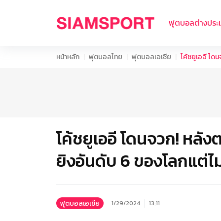
ฟุตบอลต่างประ
หน้าหลัก
ฟุตบอลไทย
ฟุตบอลเอเชีย
โค้ชยูเออี โด
โค้ชยูเออี โดนจวก! หลัง
ยิงอันดับ 6 ของโลกแต่ไม่
ฟุตบอลเอเชีย
1/29/2024
13:11