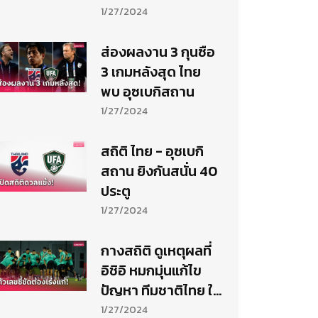
ตอบแทนเกินคุ้ม
1/27/2024
ส่องผลงาน 3 กุนซือ
3 เกมหลังสุด ไทย
พบ อุซเบกิสถาน
1/27/2024
สถิติ ไทย - อุซเบกิ
สถาน ยิงกันสนั่น 40
ประตู
1/27/2024
กางสถิติ ดูเหตุผลที่
อิชิอิ หมกมุ่นแก้ไข
ปัญหา ทีมชาติไทย ให้
บรรลุเป้าหมาย
1/27/2024