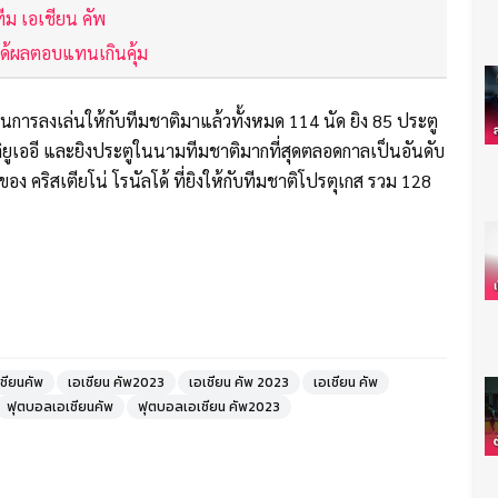
ีม เอเชียน คัพ
ได้ผลตอบแทนเกินคุ้ม
่านการลงเล่นให้กับทีมชาติมาแล้วทั้งหมด 114 นัด ยิง 85 ประตู
าติยูเออี และยิงประตูในนามทีมชาติมากที่สุดตลอดกาลเป็นอันดับ
อง คริสเตียโน่ โรนัลโด้ ที่ยิงให้กับทีมชาติโปรตุเกส รวม 128
เชียนคัพ
เอเชียน คัพ2023
เอเชียน คัพ 2023
เอเชียน คัพ
ฟุตบอลเอเชียนคัพ
ฟุตบอลเอเชียน คัพ2023