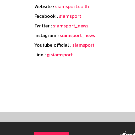
Website :
siamsport.co.th
Facebook :
siamsport
Twitter :
siamsport_news
Instagram :
siamsport_news
Youtube official :
siamsport
Line :
@siamsport