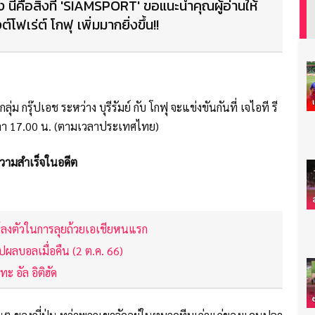
ง นี่คือสิ่งที่ 'SIAMSPORT' ขอแนะนำคุณผู้อ่านให้
งต์โฟเร่ต์ โกฟุ เพิ่มมากยิ่งขึ้น!!
 กรุ๊ปเอช ระหว่าง บุรีรัมย์ กับ โกฟุ จะแข่งขันกันที่ เจไอที รี
3 เวลา 17.00 น. (ตามเวลาประเทศไทย)
ความสำเร็จในอดีต
ให้ลงตัวในการลุยถ้วยเอเชียหนแรก
รุปผลบอลเมื่อคืน (2 ต.ค. 66)
ะ อัล อิติฮัด