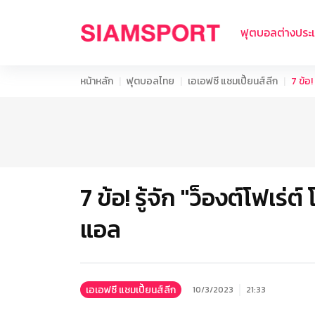
ฟุตบอลต่างประ
หน้าหลัก
ฟุตบอลไทย
เอเอฟซี แชมเปี้ยนส์ลีก
7 ข้อ!
7 ข้อ! รู้จัก "ว็องต์โฟเร่ต์
แอล
เอเอฟซี แชมเปี้ยนส์ลีก
10/3/2023
21:33