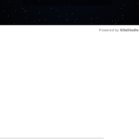
Powered by 
GliaStudio