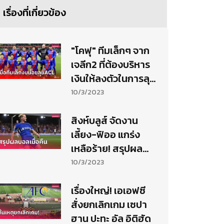
เรื่องที่เกี่ยวข้อง
"โคฟุ" ทีมเล็กๆ จาก
เจลีก2 ที่ต้องบริหาร
เงินให้ลงตัวในการลุย
ถ้วยเอเชียหนแรก
10/3/2023
สิงห์บลูส์ จัดงาน
เลี้ยง-ฟิออ แกร่ง
เหลือร้าย! สรุปผล
บอลเมื่อคืน (2 ต.ค.
10/3/2023
66)
เรื่องใหญ่! เอเอฟซี
สั่งยกเลิกเกม เซปา
ฮาน ปะทะ อัล อิติฮัด