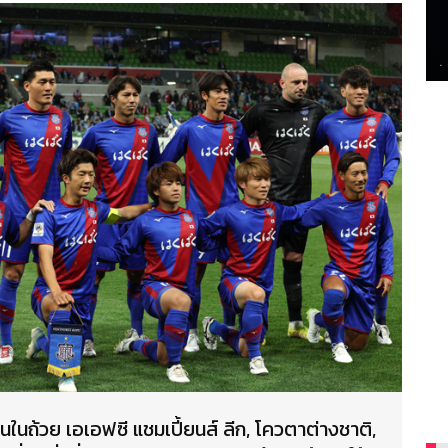
ในถ้วย เอเอฟซี แชมเปี้ยนส์ ลีก, โควตาต่างชาติ,