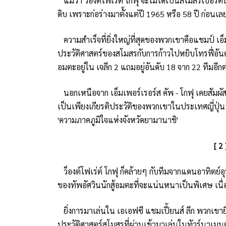
แม้ว่า ว็องต์โฟเร่ต์ โกฟุ จะไม่ได้เป็นสโมสรเบอร์
ดิบ เพราะก่อร่างมาตั้งแต่ปี 1965 หรือ 58 ปี ก่อนเล
ความสำเร็จที่ยิ่งใหญ่ที่สุดของพวกเขาคือแชมป์ เอ็ม
ประวัติศาสตร์ของสโมสรกับการก้าวไปหยิบโทรฟี่อันศักด
อมตะอยู่ใน เจลีก 2 แถมอยู่อันดับ 18 จาก 22 ทีมอีก
นอกเหนือจาก เอ็มเพอร์เรอร์ส คัพ - โกฟุ เคยสัมผั
เป็นเพียงเกียรติประวัติของพวกเขาในประเทศญี่ปุ่
'ความภาคภูมิใจแห่งจังหวัดยามานาชิ'
[ 2
ว็องต์โฟเร่ต์ โกฟุ ก็คล้ายๆ กับทีมจากแดนอาทิตย์อุ
ของทัพอัศวินนักสู้อมตะที่จะแน่นหนาเป็นพิเศษ เน
ยิ่งการมาเล่นใน เอเอฟซี แชมเปี้ยนส์ ลีก พวกเขาย
ประวัติศาสตร์สโมสรที่ผ่านเข้ามาเล่นในทัวร์นาเมนต์ท