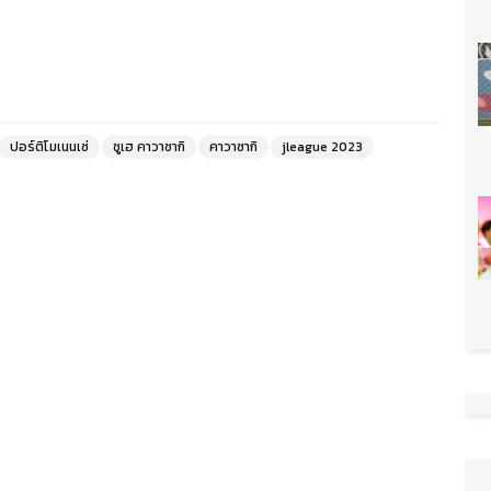
ปอร์ติโมเนนเซ่
ชูเฮ คาวาซากิ
คาวาซากิ
jleague 2023