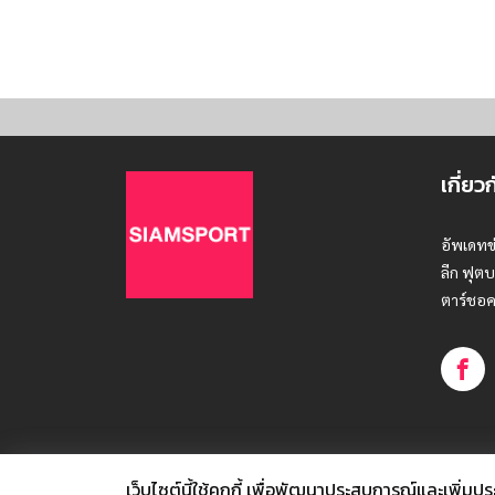
เกี่ยว
อัพเดทข
ลีก ฟุตบ
ตาร์ชอค
เว็บไซต์นี้ใช้คุกกี้
เพื่อพัฒนาประสบการณ์และเพิ่มประสิท