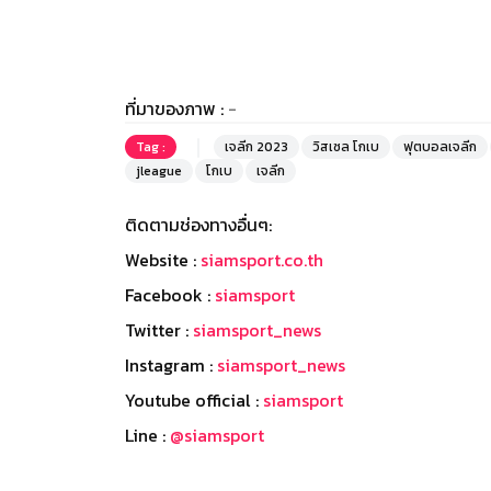
ที่มาของภาพ :
-
Tag :
เจลีก 2023
วิสเซล โกเบ
ฟุตบอลเจลีก
jleague
โกเบ
เจลีก
ติดตามช่องทางอื่นๆ:
Website :
siamsport.co.th
Facebook :
siamsport
Twitter :
siamsport_news
Instagram :
siamsport_news
Youtube official :
siamsport
Line :
@siamsport