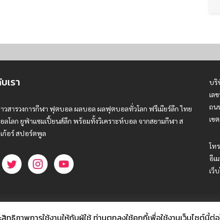
กับเรา
บริ
เลข
ถนน
่าวสารวงการกีฬา ฟุตบอล ผลบอล ผลฟุตบอลทั่วโลก ฟรีเมียร์ลีก ไทย
เขต
อลโลก ยูฟ่าแซมเปี้ยนส์ลีก พร้อมทั้งวิเคราะห์บอล จากสยามกีฬา ส
เก้อร์ สปอร์ตพูล
โทร
อีเม
เว็
ธิภาพการใช้งานให้กับผู้ใช้ ท่านตกลงใช้คุกกี้เพื่อใช้งานเว็บไซต์นี้ต่