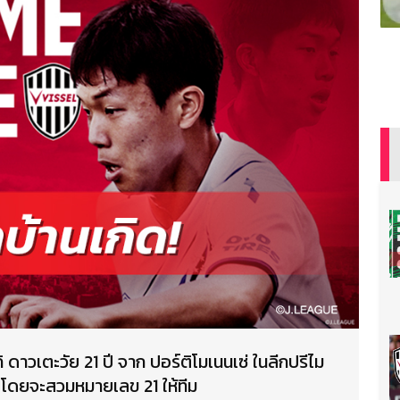
 ดาวเตะวัย 21 ปี จาก ปอร์ติโมเนนเซ่ ในลีกปรีไม
โดยจะสวมหมายเลข 21 ให้ทีม