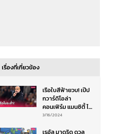
เรื่องที่เกี่ยวข้อง
เรือใบสีฟ้ายวบ! เป๊ป
กวาร์ดิโอล่า
คอนเฟิร์ม แมนซิตี้ ไร้
2 ตัวหลักฟัด นิวคาส
3/16/2024
เซิ่ล
เรอัล มาดริด ดวล