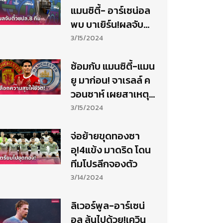
แมนซิตี้- อาร์เซน่อล
พบ บาเยิร์น!ผลจับ
สลาก8ทีม-รอบร
3/15/2024
องฯชปล.
ซ้อมกับ แมนซิตี้-แมน
ยู มาก่อน! จาเรลล์ ค
วอนซาห์ เผยสาเหตุ
เลือก ลิเวอร์พูล
3/15/2024
จ่อย้ายขุดทองซา
อุ!4แข้ง มาดริด โดน
ทีมโปรลีกจองตัว
3/14/2024
ลิเวอร์พูล-อาร์เซน่
อล ลุ้นไปด้วย!เควิน