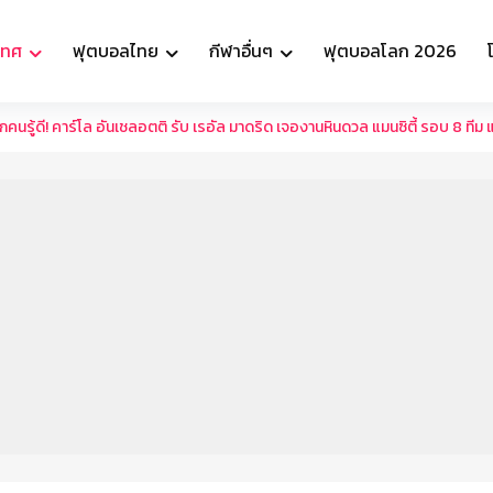
เทศ
ฟุตบอลไทย
กีฬาอื่นๆ
ฟุตบอลโลก 2026
ุกคนรู้ดี! คาร์โล อันเชลอตติ รับ เรอัล มาดริด เจองานหินดวล แมนซิตี้ รอบ 8 ทีม แ