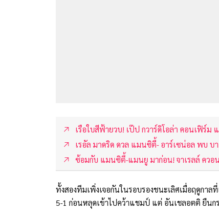
เรือใบสีฟ้ายวบ! เป๊ป กวาร์ดิโอล่า คอนเฟิร์ม แม
เรอัล มาดริด ดวล แมนซิตี้- อาร์เซน่อล พบ 
ซ้อมกับ แมนซิตี้-แมนยู มาก่อน! จาเรลล์ ควอน
ทั้งสองทีมเพิ่งเจอกันในรอบรองชนะเลิศเมื่อฤดูกาลที
5-1 ก่อนหลุดเข้าไปคว้าแชมป์ แต่ อันเชลอตติ ยืนกรา