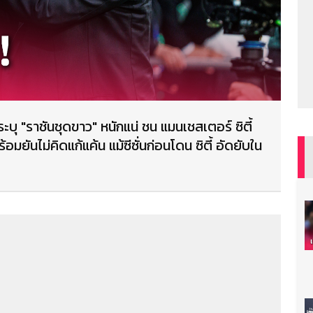
ะบุ "ราชันชุดขาว" หนักแน่ ชน แมนเชสเตอร์ ซิตี้
มยันไม่คิดแก้แค้น แม้ซีซั่นก่อนโดน ซิตี้ อัดยับใน