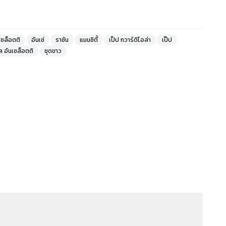
เชล็อตติ
อันเช่
ราชัน
แมนซิตี้
เป็ป กวาร์ดิโอล่า
เป๊ป
ล อันเชล็อตติ
ชุดขาว