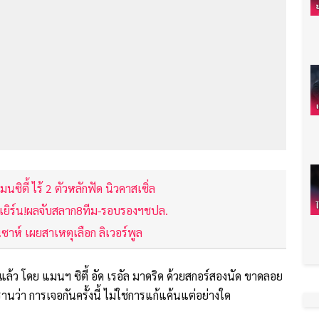
นซิตี้ ไร้ 2 ตัวหลักฟัด นิวคาสเซิ่ล
บาเยิร์น!ผลจับสลาก8ทีม-รอบรองฯชปล.
ซาห์ เผยสาเหตุเลือก ลิเวอร์พูล
่แล้ว โดย แมนฯ ซิตี้ อัด เรอัล มาดริด ด้วยสกอร์สองนัด ขาดลอย
นว่า การเจอกันครั้งนี้ ไม่ใช่การแก้แค้นแต่อย่างใด