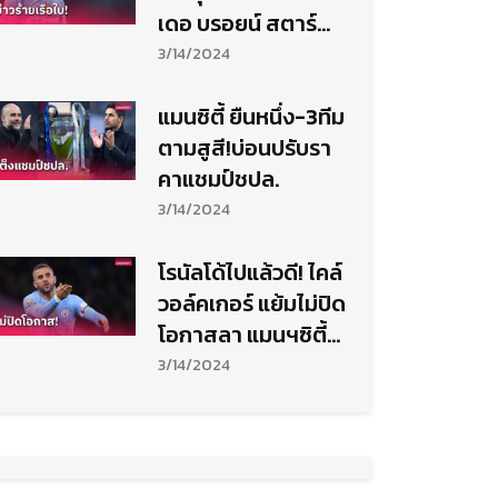
เดอ บรอยน์ สตาร์
แมนซิตี้ เจ็บอีกแล้ว
3/14/2024
แมนซิตี้ ยืนหนึ่ง-3ทีม
ตามสูสี!บ่อนปรับรา
คาแชมป์ชปล.
3/14/2024
โรนัลโด้ไปแล้วดี! ไคล์
วอล์คเกอร์ แย้มไม่ปิด
โอกาสลา แมนฯซิตี้
ซบลีกซาอุ
3/14/2024