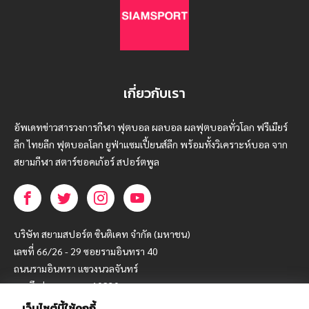
เกี่ยวกับเรา
อัพเดทข่าวสารวงการกีฬา ฟุตบอล ผลบอล ผลฟุตบอลทั่วโลก ฟรีเมียร์
ลีก ไทยลีก ฟุตบอลโลก ยูฟ่าแซมเปี้ยนส์ลีก พร้อมทั้งวิเคราะห์บอล จาก
สยามกีฬา สตาร์ชอคเก้อร์ สปอร์ตพูล
บริษัท สยามสปอร์ต ซินติเคท จำกัด (มหาชน)
เลขที่ 66/26 - 29 ซอยรามอินทรา 40
ถนนรามอินทรา แขวงนวลจันทร์
เขตบึงกุ่ม กรุงเทพฯ 10230
เว็บไซต์นี้ใช้คุกกี้