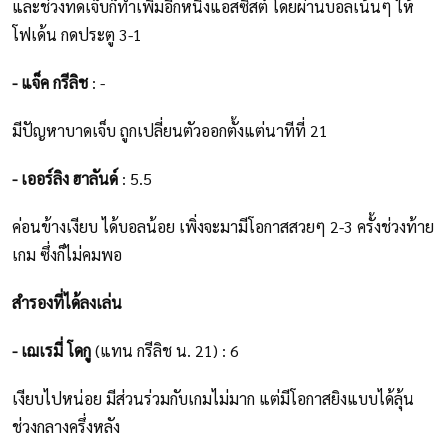
และช่วงทดเจ็บก็ทำเพิ่มอีกหนึ่งแอสซิสต์ โดยผ่านบอลเน้นๆ ให้
โฟเด้น กดประตู 3-1
- แจ็ค กรีลิช
: -
มีปัญหาบาดเจ็บ ถูกเปลี่ยนตัวออกตั้งแต่นาทีที่ 21
- เออร์ลิง ฮาลันด์
: 5.5
ค่อนข้างเงียบ ได้บอลน้อย เพิ่งจะมามีโอกาสสวยๆ 2-3 ครั้งช่วงท้าย
เกม ซึ่งก็ไม่คมพอ
สำรองที่ได้ลงเล่น
- เฌเรมี่ โดกู
(แทน กรีลิช น. 21) : 6
เงียบไปหน่อย มีส่วนร่วมกับเกมไม่มาก แต่มีโอกาสยิงแบบได้ลุ้น
ช่วงกลางครึ่งหลัง