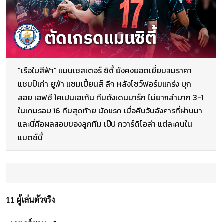
"เรือใบสีฟ้า" แมนเชสเตอร์ ซิตี้ ยังคงยอดเยี่ยมสมราคา
แชมป์เก่า ยูฟ่า แชมเปี้ยนส์ ลีก หลังโชว์ฟอร์มแกร่ง บุก
สอย เอฟซี โคเปนเฮเก้น ทีมดังเดนมาร์ก ไม่ยากลำบาก 3-1
ในเกมรอบ 16 ทีมสุดท้าย นัดแรก เมื่อคืนวันอังคารที่ผ่านมา
และนี่คือผลสอบของลูกทีม เป๊ป กวาร์ดิโอล่า แต่ละคนใน
แมตช์นี้
11 ผู้เล่นตัวจริง