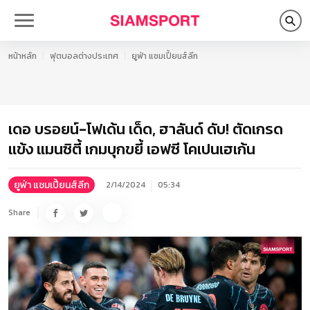
หน้าหลัก
ฟุตบอลต่างประเทศ
ยูฟ่า แชมเปี้ยนส์ลีก
เดอ บรอยน์-โฟเด้น เด็ด, ฮาลันด์ ดับ! ตัดเกรด
แข้ง แมนซิตี้ เกมบุกขยี้ เอฟซี โคเปนเฮเก้น
ยูฟ่า แชมเปี้ยนส์ลีก
2/14/2024
05:34
Share