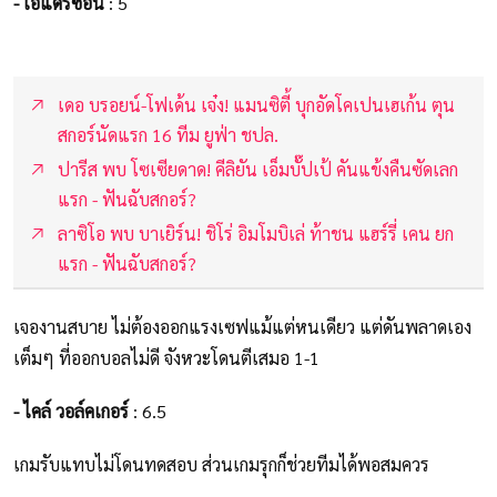
- เอแดร์ซอน
: 5
เดอ บรอยน์-โฟเด้น เจ๋ง! แมนซิตี้ บุกอัดโคเปนเฮเก้น ตุน
สกอร์นัดแรก 16 ทีม ยูฟ่า ชปล.
ปารีส พบ โซเซียดาด! คีลิยัน เอ็มบั๊ปเป้ คันแข้งคืนซัดเลก
แรก - ฟันฉับสกอร์?
ลาซิโอ พบ บาเยิร์น! ชิโร่ อิมโมบิเล่ ท้าชน แฮร์รี่ เคน ยก
แรก - ฟันฉับสกอร์?
เจองานสบาย ไม่ต้องออกแรงเซฟแม้แต่หนเดียว แต่ดันพลาดเอง
เต็มๆ ที่ออกบอลไม่ดี จังหวะโดนตีเสมอ 1-1
- ไคล์ วอล์คเกอร์
: 6.5
เกมรับแทบไม่โดนทดสอบ ส่วนเกมรุกก็ช่วยทีมได้พอสมควร