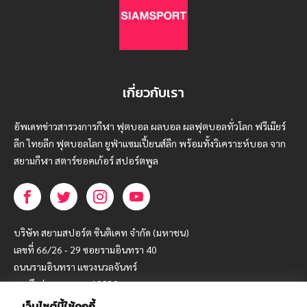
เกี่ยวกับเรา
อัพเดทข่าวสารวงการกีฬา ฟุตบอล ผลบอล ผลฟุตบอลทั่วโลก ฟรีเมียร์
ลีก ไทยลีก ฟุตบอลโลก ยูฟ่าแซมเปี้ยนส์ลีก พร้อมทั้งวิเคราะห์บอล จาก
สยามกีฬา สตาร์ชอคเก้อร์ สปอร์ตพูล
บริษัท สยามสปอร์ต ซินติเคท จำกัด (มหาชน)
เลขที่ 66/26 - 29 ซอยรามอินทรา 40
ถนนรามอินทรา แขวงนวลจันทร์
เขตบึงกุ่ม กรุงเทพฯ 10230
เว็บไซต์นี้ใช้คุกกี้