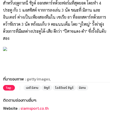
สำหรับฤดูกาลนี้ ชิรูด์ ออกสตาร์ทด้วยฟอร์มที่สุดยอด โดยทำ 4
ประตู กับ 1 แอสซิสต์ จากการลงเล่น 3 นัด ขณะที่ มิลาน และ
อินเตอร์ ต่างเป็นเพียงสองทีมใน เซเรีย อา ที่ออกสตาร์ทด้วยการ
คว้าชัยรวด 3 นัด พร้อมเก็บ 9 คะแนนเต็ม โดย "งูใหญ่" รั้งจ่าฝูง
ด้วยการที่มีผลต่างประตูได้-เสีย ดีกว่า "ปีศาจแดง-ดำ" ซึ่งรั้งอันดับ
สอง
ที่มาของภาพ :
gettyimages,
Tag :
เอซี มิลาน
ชิคูต์
โอลิวิเยร์ ชิรูด์
มิลาน
ติดตามช่องทางอื่นๆ:
Website :
siamsport.co.th