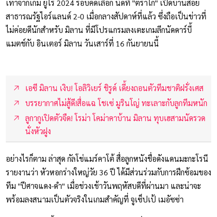
เท้าจากเกม ยูโร 2024 รอบคัดเลือก นัดที่ "ตราไก่" เปิดบ้านสอย
สาธารณรัฐไอร์แลนด์ 2-0 เมื่อกลางสัปดาห์ที่แล้ว ซึ่งถือเป็นข่าวที่
ไม่ค่อยดีนักสำหรับ มิลาน ที่มีโปรแกรมลงเตะเกมลีกนัดดาร์บี้
แมตช์กับ อินเตอร์ มิลาน วันเสาร์ที่ 16 กันยายนนี้
เอซี มิลาน เงิบ! โอลิวิเยร์ ชิรูด์ เดี้ยงถอนตัวทีมชาติฝรั่งเศส
บรรยากาศไม่สู้ดี!สื่อแฉ โชเซ่ มูรินโญ่ ทะเลาะกับลูกทีมหนัก
ลูกากูเปิดตัวจืด! โรม่า โคม่าคาบ้าน มิลาน ทุบเฮสามนัดรวด
นั่งหัวฝูง
อย่างไรก็ตาม ล่าสุด กัลโช่แมร์คาโต้ สื่อลูกหนังชื่อดังแดนมะกะโรนี
รายงานว่า หัวหอกร่างใหญ่วัย 36 ปี ได้มีส่วนร่วมกับการฝึกซ้อมของ
ทีม "ปีศาจแดง-ดำ" เมื่อช่วงเช้าวันพฤหัสบดีที่ผ่านมา และน่าจะ
พร้อมลงสนามเป็นตัวจริงในเกมสำคัญที่ จูเซ็ปเป้ เมอัซซ่า