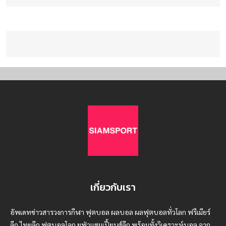
เกี่ยวกับเรา
อัพเดทข่าวสารวงการกีฬา ฟุตบอล ผลบอล ผลฟุตบอลทั่วโลก ฟรีเมียร์
ลีก ไทยลีก ฟุตบอลโลก ยูฟ่าแซมเปี้ยนส์ลีก พร้อมทั้งวิเคราะห์บอล จาก