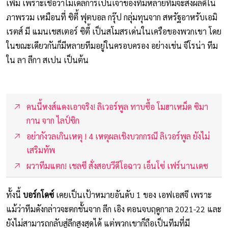
เพิ่ม เพราะเชื่อว่าโมเดลการเป็นเจ้าของทีมหลายทีมจะส่งผลดีใน
ภาพรวม เหมือนที่ ซิตี้ ฟุตบอล กรุ๊ป กลุ่มทุนจาก สหรัฐอาหรับเอมิ
เรตส์ มี แมนเชสเตอร์ ซิตี้ เป็นสโมสรเด่นในเครือของพวกเขา โดย
ในขณะเดียวกันก็มีหลายทีมอยู่ในครอบครอง อย่างเช่น จีโรน่า ทีม
ใน ลา ลีกา สเปน เป็นต้น
คนนี้หงส์แดงเอาจริง! ลิเวอร์พูล ทาบซื้อ โมฮาเหม็ด ซิมา
กาน จาก ไลป์ซิก
อย่ากังวลเกินเหตุ ! 4 เหตุผลเชิงบวกกรณี ลิเวอร์พูล ยังไม่
เสริมทัพ
ผวาทีมแตก! เชลซี สั่งสอบวีดีโอฉาว เอ็นโซ่ เฟร์นานเดซ
ทั้งนี้
บอร์กโดซ์
เคยเป็นเป้าหมายอันดับ 1 ของ เอฟเอสจี เพราะ
แม้ว่าทีมดังกล่าวจะตกชั้นจาก ลีก เอิง ตอนจบฤดูกาล 2021-22 และ
ยังไม่สามารถกลับสู่ลีกสูงสุดได้ แต่พวกเขาก็ถือเป็นทีมที่มี