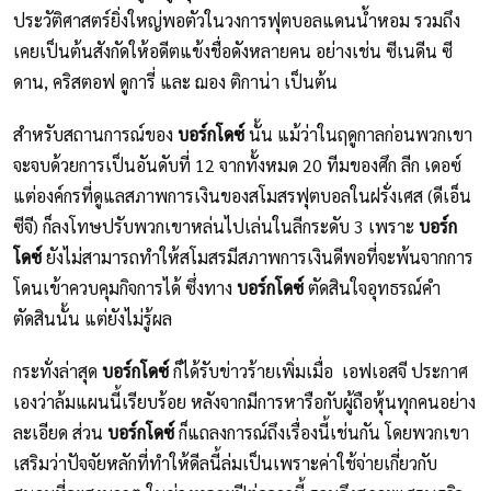
ประวัติศาสตร์ยิ่งใหญ่พอตัวในวงการฟุตบอลแดนน้ำหอม รวมถึง
เคยเป็นต้นสังกัดให้อดีตแข้งชื่อดังหลายคน อย่างเช่น ซีเนดีน ซี
ดาน, คริสตอฟ ดูการี่ และ ฌอง ติกาน่า เป็นต้น
สำหรับสถานการณ์ของ
บอร์กโดซ์
นั้น แม้ว่าในฤดูกาลก่อนพวกเขา
จะจบด้วยการเป็นอันดับที่ 12 จากทั้งหมด 20 ทีมของศึก ลีก เดอซ์
แต่องค์กรที่ดูแลสภาพการเงินของสโมสรฟุตบอลในฝรั่งเศส (ดีเอ็น
ซีจี) ก็ลงโทษปรับพวกเขาหล่นไปเล่นในลีกระดับ 3 เพราะ
บอร์ก
โดซ์
ยังไม่สามารถทำให้สโมสรมีสภาพการเงินดีพอที่จะพ้นจากการ
โดนเข้าควบคุมกิจการได้ ซึ่งทาง
บอร์กโดซ์
ตัดสินใจอุทธรณ์คำ
ตัดสินนั้น แต่ยังไม่รู้ผล
กระทั่งล่าสุด
บอร์กโดซ์
ก็ได้รับข่าวร้ายเพิ่มเมื่อ เอฟเอสจี ประกาศ
เองว่าล้มแผนนี้เรียบร้อย หลังจากมีการหารือกับผู้ถือหุ้นทุกคนอย่าง
ละเอียด ส่วน
บอร์กโดซ์
ก็แถลงการณ์ถึงเรื่องนี้เช่นกัน โดยพวกเขา
เสริมว่าปัจจัยหลักที่ทำให้ดีลนี้ล่มเป็นเพราะค่าใช้จ่ายเกี่ยวกับ