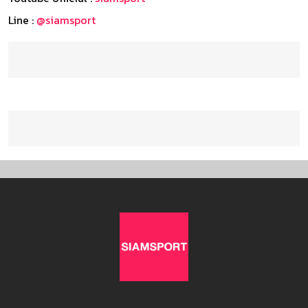
Line :
@siamsport