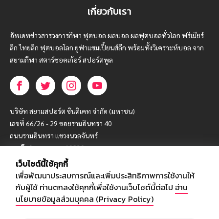
เกี่ยวกับเรา
อัพเดทข่าวสารวงการกีฬา ฟุตบอล ผลบอล ผลฟุตบอลทั่วโลก ฟรีเมียร์
ลีก ไทยลีก ฟุตบอลโลก ยูฟ่าแซมเปี้ยนส์ลีก พร้อมทั้งวิเคราะห์บอล จาก
สยามกีฬา สตาร์ชอคเก้อร์ สปอร์ตพูล
บริษัท สยามสปอร์ต ซินติเคท จำกัด (มหาชน)
เลขที่ 66/26 - 29 ซอยรามอินทรา 40
ถนนรามอินทรา แขวงนวลจันทร์
เขตบึงกุ่ม กรุงเทพฯ 10230
เว็บไซต์นี้ใช้คุกกี้
โทร : 02-5088-000
เพื่อพัฒนาประสบการณ์และเพิ่มประสิทธิภาพการใช้งานให้
อีเมล์ :
webmaster@siamsport.co.th
กับผู้ใช้ ท่านตกลงใช้คุกกี้เพื่อใช้งานเว็บไซต์นี้ต่อไป
อ่าน
เว็บไซต์ : www.siamsport.co.th
นโยบายข้อมูลส่วนบุคคล (Privacy Policy)