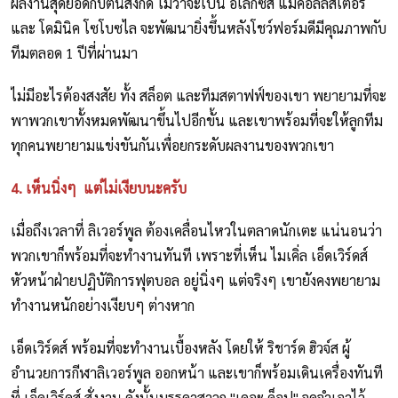
ผลงานสุดยอดกับต้นสังกัด ไม่ว่าจะเป็น อเล็กซิส แม็คอัลลิสเตอร์
และ โดมินิค โซโบซไล จะพัฒนายิ่งขึ้นหลังโชว์ฟอร์มดีมีคุณภาพกับ
ทีมตลอด 1 ปีที่ผ่านมา
ไม่มีอะไรต้องสงสัย ทั้ง สล็อต และทีมสตาฟฟ์ของเขา พยายามที่จะ
พาพวกเขาทั้งหมดพัฒนาขึ้นไปอีกขั้น และเขาพร้อมที่จะให้ลูกทีม
ทุกคนพยายามแข่งขันกันเพื่อยกระดับผลงานของพวกเขา
4. เห็นนิ่งๆ แต่ไม่เงียบนะครับ
เมื่อถึงเวลาที่ ลิเวอร์พูล ต้องเคลื่อนไหวในตลาดนักเตะ แน่นอนว่า
พวกเขาก็พร้อมที่จะทำงานทันที เพราะที่เห็น ไมเคิ่ล เอ็ดเวิร์ดส์
หัวหน้าฝ่ายปฏิบัติการฟุตบอล อยู่นิ่งๆ แต่จริงๆ เขายังคงพยายาม
ทำงานหนักอย่างเงียบๆ ต่างหาก
เอ็ดเวิร์ดส์ พร้อมที่จะทำงานเบื้องหลัง โดยให้ ริชาร์ด ฮิวจ์ส ผู้
อำนวยการกีฬาลิเวอร์พูล ออกหน้า และเขาก็พร้อมเดินเครื่องทันที
ที่ เอ็ดเวิร์ดส์ สั่งงาน ดังนั้นบรรดาสาวก "เดอะ ค็อป" จดจำเอาไว้