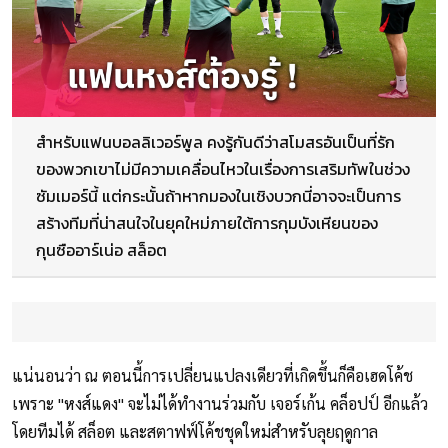
สำหรับแฟนบอลลิเวอร์พูล คงรู้กันดีว่าสโมสรอันเป็นที่รัก
ของพวกเขาไม่มีความเคลื่อนไหวในเรื่องการเสริมทัพในช่วง
ซัมเมอร์นี้ แต่กระนั้นถ้าหากมองในเชิงบวกนี่อาจจะเป็นการ
สร้างทีมที่น่าสนใจในยุคใหม่ภายใต้การกุมบังเหียนของ
กุนซืออาร์เน่อ สล็อต
แน่นอนว่า ณ ตอนนี้การเปลี่ยนแปลงเดียวที่เกิดขึ้นก็คือเฮดโค้ช
เพราะ "หงส์แดง" จะไม่ได้ทำงานร่วมกับ เจอร์เก้น คล็อปป์ อีกแล้ว
โดยทีมได้ สล็อต และสตาฟฟ์โค้ชชุดใหม่สำหรับลุยฤดูกาล