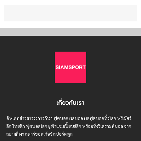
เกี่ยวกับเรา
อัพเดทข่าวสารวงการกีฬา ฟุตบอล ผลบอล ผลฟุตบอลทั่วโลก ฟรีเมียร์
ลีก ไทยลีก ฟุตบอลโลก ยูฟ่าแซมเปี้ยนส์ลีก พร้อมทั้งวิเคราะห์บอล จาก
สยามกีฬา สตาร์ชอคเก้อร์ สปอร์ตพูล