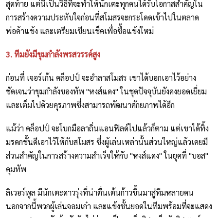
สุดท้าย แต่นี่เป็นวิธีที่จะทำให้นักเตะทุกคนได้รับโอกาสสำคัญใน
การสร้างความประทับใจก่อนที่สโมสรจะกระโดดเข้าไปในตลาด
พ่อค้าแข้ง และเตรียมเขียนเช็คเพื่อซื้อแข้งใหม่
3. ทีมยังมีขุมกำลังพรสวรรค์สูง
ก่อนที่ เจอร์เก้น คล็อปป์ จะอำลาสโมสร เขาได้บอกเอาไว้อย่าง
ชัดเจนว่าขุมกำลังของทัพ "หงส์แดง" ในชุดปัจจุบันยังคงยอดเยี่ยม
และเต็มไปด้วยคุรภาพซึ่งสามารถพัฒนาศักยภาพได้อีก
แม้ว่า คล็อปป์ จะโบกมือลาถิ่นแอนฟิลด์ไปแล้วก็ตาม แต่เขาได้ทิ้ง
มรดกชั้นดีเอาไว้ให้กับสโมสร ซึ่งผู้เล่นเหล่านั้นส่วนใหญ่แล้วเคยมี
ส่วนสำคัญในการสร้างความสำเร็จให้กับ "หงส์แดง" ในยุคที่ "บอส"
คุมทัพ
ลิเวอร์พูล มีนักเตะดาวรุ่งที่น่าตื่นเต้นก้าวขึ้นมาสู่ทีมหลายคน
นอกจากนี้พวกผู้เล่นจอมเก๋า และแข้งชั้นยอดในทีมพร้อมที่จะแสดง