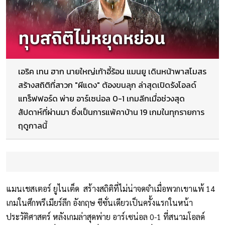
เอริค เทน ฮาก นายใหญ่เก้าอี้ร้อน แมนยู เดินหน้าพาสโมสร
สร้างสถิติที่สาวก "ผีแดง" ต้องขนลุก ล่าสุดเปิดรังโอลด์
แทร็ฟฟอร์ด พ่าย อาร์เซน่อล 0-1 เกมลีกเมื่อช่วงสุด
สัปดาห์ที่ผ่านมา ซึ่งเป็นการแพ้คาบ้าน 19 เกมในทุกรายการ
ฤดูกาลนี้
แมนเชสเตอร์ ยูไนเต็ด สร้างสถิติที่ไม่น่าจดจำเมื่อพวกเขาแพ้ 14
เกมในศึกพรีเมียร์ลีก อังกฤษ ซีซั่นเดียวเป็นครั้งแรกในหน้า
ประวัติศาสตร์ หลังเกมล่าสุดพ่าย อาร์เซน่อล 0-1 ที่สนามโอลด์