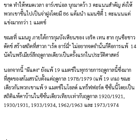
ขาด ทำให้หมดเวลา อาร์เซน่อล บุกมาคว้า 3 คะแนนสำคัญ ส่งให้
พวกเขาขึ้นไปเป็นจ่าฝูงโดยมี 86 แต้มนำ แมนซิตี้ 1 คะแนนแต่
แข่งมากกว่า 1 แมตช์
ขณะที่ แมนยู ภายใต้การกุมบังเหียนของ เอริค เทน ฮาก กุนซือชาว
ดัตช์ สร้างสถิตที่สาวก "เร้ด อาร์มี่" ไม่อยากจดจำนั่นก็คือการแพ้ 14
นัดในพรีเมียร์ลีกฤดูกาลเดียวเป็นครั้งแรกในประวัติศาสตร์
นอกจากนี้ "ผีแดง" ยังแพ้ 19 แมตช์ในทุกรายการฤดูกาลนี้ซึ่งมาก
ที่สุดของสโมสรนับตั้งแต่ฤดูกาล 1978/1979 (แพ้ 19 เกม) ขณะ
เดียวกันพวกเขาแพ้ 9 แมตช์ในโอลด์ แทร็ฟฟอร์ด ซีซั่นนี้โดยเป็น
สถิติแพ้คาบ้านในซีซั่นเดียวเทียบเท่ากับฤดูกาล 1920/1921,
1930/1931, 1933/1934, 1962/1963 และ 1973/1974