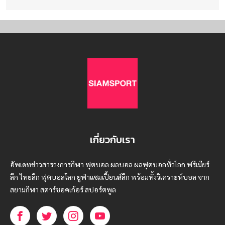
เกี่ยวกับเรา
อัพเดทข่าวสารวงการกีฬา ฟุตบอล ผลบอล ผลฟุตบอลทั่วโลก ฟรีเมียร์
ลีก ไทยลีก ฟุตบอลโลก ยูฟ่าแซมเปี้ยนส์ลีก พร้อมทั้งวิเคราะห์บอล จาก
สยามกีฬา สตาร์ชอคเก้อร์ สปอร์ตพูล