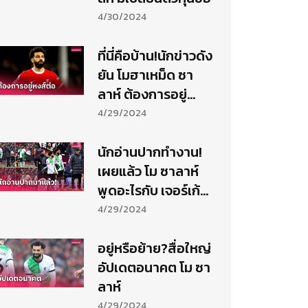
4/30/2024
ที่นี่คือบ้าน!นักข่าวดัง
ยัน โมฮาเหม็ด ซา
ลาห์ ต้องการอยู่
ลิเวอร์พูลต่อไป
4/29/2024
นักอ่านปากทำงาน!
เผยแล้ว โม ซาลาห์
พูดอะไรกับ เจอร์เก้น
คล็อปป์
4/29/2024
อยู่หรือย้าย?สื่อใหญ่
อัปเดตอนาคต โม ซา
ลาห์
4/29/2024