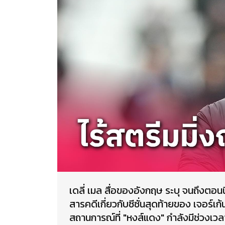
เดลี่ เมล สื่อของอังกฤษ ระบุ จนถึงตอนน
สารคดีเกี่ยวกับซีซั่นสุดท้ายของ เจอร์เก
สถานการณ์ที่ "หงส์แดง" กำลังมีช่วงเวลาท