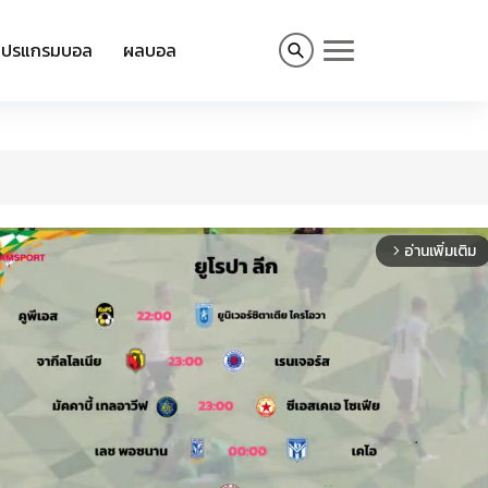
โปรแกรมบอล
ผลบอล
อ่านเพิ่มเติม
arrow_forward_ios