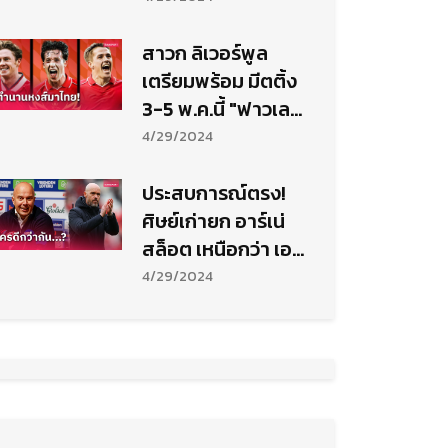
สาวก ลิเวอร์พูล
เตรียมพร้อม มีตติ้ง
3-5 พ.ค.นี้ "ฟาวเลอ
ร์-แม็คก้า-โอเว่น" มา
4/29/2024
ครบ
ประสบการณ์ตรง!
ศิษย์เก่ายก อาร์เน่
สล็อต เหนือกว่า เอ
ริค เทน ฮาก
4/29/2024