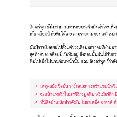
ลิเวอร์พูล ยังไม่สามารถหาระบบสตรีมมิ่งเจ้าไหนที่จะ
เก้น คล็อปป์ กับทีมได้เลย ตามรายงานของ เดลี่ เมล
มันมีการเปิดเผยไปตั้งแต่ช่วงเดือนมกราคมที่ผ่านมาว่า
สุดท้ายของ คล็อปป์ กับทีมอยู่ ซึ่งตอนนั้นมันได้
ทีมไปเมื่อไม่นานก่อนหน้านั้น แถม ลิเวอร์พูล ก็กำลั
เหตุผลยังเชื่อมั่น อาร์เซน่อล จะคว้าแชมป์พรีเม
จะหน้าแหกอีกไหม?พิธีกรปูดทีม พรีเมียร์ลีก มี
ที่นี่คือบ้าน!นักข่าวดังยัน โมฮาเหม็ด ซาลาห์ ต