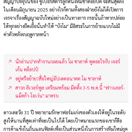
สัญญาปัจจุบันของ ซูเปอร์สตาร์ลูกหนังทีมชาติอียิปต์ จะสิ้นสุดลง
ในเดือนมิถุนายน 2025 อย่างไรก็ตามทั้งสองฝ่ายยังไม่ได้เปิดการ
เจรจาเรื่องสัญญาฉบับใหม่อย่างเป็นทางการ กระนั้นถ้าหากปล่อย
ให้ทุกอย่างยืดเยื้อนั่นทำให้ "บังโม" มีอิสระในการย้ายแบบไม่มี
ค่าตัวหลังจบฤดูกาลหน้า
นักอ่านปากทำงาน!เผยแล้ว โม ซาลาห์ พูดอะไรกับ เจอร์
เก้น คล็อปป์
อยู่หรือย้าย?สื่อใหญ่อัปเดตอนาคต โม ซาลาห์
สาวก ลิเวอร์พูล เตรียมพร้อม มีตติ้ง 3-5 พ.ค.นี้ "ฟาวเลอร์-
แม็คก้า-โอเว่น" มาครบ
ดาวเตะวัย 31 ปี พยายามรักษาฟอร์มเก่งของตัวเองให้อยู่ในระดับ
สูงให้นานที่สุดเท่าที่จะเป็นไปได้ โดยเป้าหมายแรกของเขาก็คือ
การค้าแข้งในถิ่นแอนฟิลด์เพื่อเป็นส่วนหนึ่งในการสร้างทีมใหม่ยุค