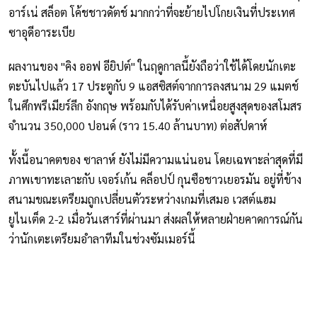
อาร์เน่ สล็อต โค้ชชาวดัตช์ มากกว่าที่จะย้ายไปโกยเงินที่ประเทศ
ซาอุดีอาระเบีย
ผลงานของ "คิง ออฟ อียิปต์" ในฤดูกาลนี้ยังถือว่าใช้ได้โดยนักเตะ
ตะบันไปแล้ว 17 ประตูกับ 9 แอสซิสต์จากการลงสนาม 29 แมตช์
ในศึกพรีเมียร์ลีก อังกฤษ พร้อมกับได้รับค่าเหนื่อยสูงสุดของสโมสร
จำนวน 350,000 ปอนด์ (ราว 15.40 ล้านบาท) ต่อสัปดาห์
ทั้งนี้อนาคตของ ซาลาห์ ยังไม่มีความแน่นอน โดยเฉพาะล่าสุดที่มี
ภาพเขาทะเลาะกับ เจอร์เก้น คล็อปป์ กุนซือชาวเยอรมัน อยู่ที่ข้าง
สนามขณะเตรียมถูกเปลี่ยนตัวระหว่างเกมที่เสมอ เวสต์แฮม
ยูไนเต็ด 2-2 เมื่อวันเสาร์ที่ผ่านมา ส่งผลให้หลายฝ่ายคาดการณ์กัน
ว่านักเตะเตรียมอำลาทีมในช่วงซัมเมอร์นี้