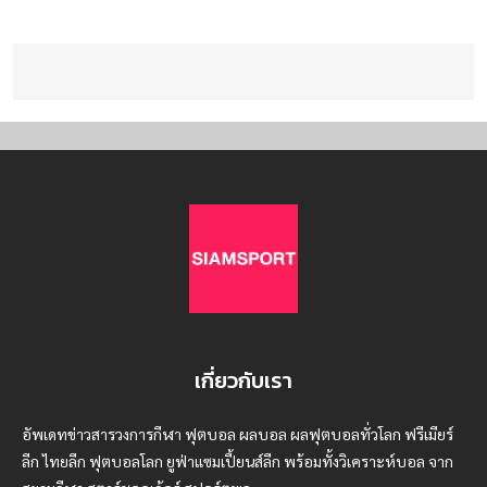
เกี่ยวกับเรา
อัพเดทข่าวสารวงการกีฬา ฟุตบอล ผลบอล ผลฟุตบอลทั่วโลก ฟรีเมียร์
ลีก ไทยลีก ฟุตบอลโลก ยูฟ่าแซมเปี้ยนส์ลีก พร้อมทั้งวิเคราะห์บอล จาก