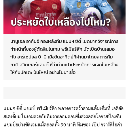
มานูเอล อาคันจี กองหลังทีม แมนฯ ซิตี้ เปิดปากวิจารณ์การ
ทำหน้าที่ของผู้ตัดสินในเกม พรีเมียร์ลีก นัดเปิดบ้านเสมอ
กับ อาร์เซน่อล 0-0 เมื่อวันอาทิตย์ที่ผ่านมาโดยสตาร์ทีม
ชาติ สวิตเซอร์แลนด์ ชี้ว่าท่านเปาประหยัดการแจกใบเหลือง
ให้กับนักเตะ ปืนใหญ่ อย่างไม่น่าเชื่อ
แมนฯ ซิตี้ แชมป์ พรีเมียร์ลีก พลาดการคว้าสามแต้มเต็มที่ เอติฮัด
สเตเดี้ยม ในเกมดวลกับทีมจากลอนดอนซึ่งส่งผลต่อโอกาสป้องกัน
แชมป์อย่างชัดเจนแม้ตลอดทั้ง 90 นาที ทีมของ เป๊ป กวาร์ดิโอล่า