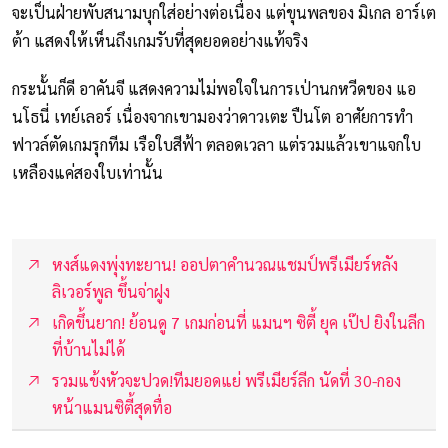
จะเป็นฝ่ายพับสนามบุกใส่อย่างต่อเนื่อง แต่ขุนพลของ มิเกล อาร์เต
ต้า แสดงให้เห็นถึงเกมรับที่สุดยอดอย่างแท้จริง
กระนั้นก็ดี อาคันจี แสดงความไม่พอใจในการเป่านกหวีดของ แอ
นโธนี่ เทย์เลอร์ เนื่องจากเขามองว่าดาวเตะ ปืนโต อาศัยการทำ
ฟาวล์ตัดเกมรุกทีม เรือใบสีฟ้า ตลอดเวลา แต่รวมแล้วเขาแจกใบ
เหลืองแค่สองใบเท่านั้น
หงส์แดงพุ่งทะยาน! ออปตาคำนวณแชมป์พรีเมียร์หลัง
ลิเวอร์พูล ขึ้นจ่าฝูง
เกิดขึ้นยาก! ย้อนดู 7 เกมก่อนที่ แมนฯ ซิตี้ ยุค เป๊ป ยิงในลีก
ที่บ้านไม่ได้
รวมแข้งหัวจะปวด!ทีมยอดแย่ พรีเมียร์ลีก นัดที่ 30-กอง
หน้าแมนซิตี้สุดทื่อ