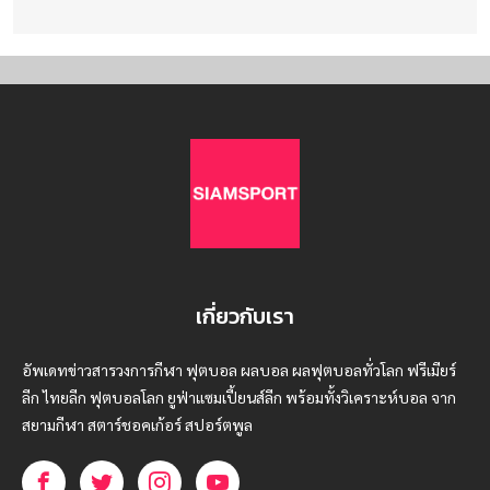
เกี่ยวกับเรา
อัพเดทข่าวสารวงการกีฬา ฟุตบอล ผลบอล ผลฟุตบอลทั่วโลก ฟรีเมียร์
ลีก ไทยลีก ฟุตบอลโลก ยูฟ่าแซมเปี้ยนส์ลีก พร้อมทั้งวิเคราะห์บอล จาก
สยามกีฬา สตาร์ชอคเก้อร์ สปอร์ตพูล