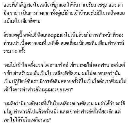
และที่สำคัญ สองใบเหลืองที่ถูกแจกให้กับ กาเบรียล เชซุส และ ดา
บิด ราย่า เป็นการถ่วงเวลาทั้งคู่แม้ฝ่ายเจ้าบ้านจะไม่มีใบเหลืองเลย
แม้แต่ใบเดียวก็ตาม
ด้วยเหตุนี้ อาคันจี จึงแสดงมุมมองไม่เห็นด้วยกับการทำหน้าที่ของ
ท่านเปาเนื่องจากเกมที่ เอติฮัด สเตเดี้ยม นักเตะทีมเยือนทำฟาวล์
รวม 20 ครั้ง
"ผมไม่เข้าใจ ครึ่งแรก ไค ฮาแวร์ตซ์ เข้าปะทะใส่ สเตฟาน ออร์เตก้
า ช้า สำหรับผม มันเป็นใบเหลืองที่ชัดเจน ผมไม่อยากบอกว่ามัน
เป็นปฏิปักษ์กับเรา มีการตัดสินหลายครั้งที่ไม่เป็นใจต่อเราซึ่งผมไม่
เข้าใจการทำฟาวล์ในมุมมองของเขา"
"ผมคิดว่ามีบางจังหวะที่เป็นใบเหลืองอย่างชัดเจน ผมจำได้ว่า จอร์จิ
นโญ่ ทำฟาวล์ไปแล้วครั้งหนึ่ง และเขาทำฟาวล์ครั้งที่สองอีก แต่
เขาไม่ได้รับใบเหลืองเลย"