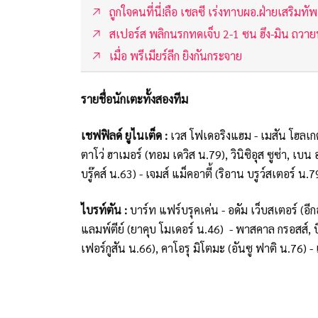
ถูกใจคนที่นี่!ลือ เชลซี เร่งทาบผอ.ฝ่ายเสริมทั
สเปอร์ส พลิกนรกทดเจ็บ 2-1 ซน ฮึง-มิน ถวา
เมื่อ พรีเมียร์ลีก ยิงกันกระจาย
รายชื่อนักเตะทั้งสองทีม
เชฟฟิลด์ ยูไนเต็ด :
เวส โฟเดอริงแฮม - เมสัน โฮลเกต,
ตาโว่ ฮาเมอร์ (ทอม เดวิส น.79), วินิซิอุส ซูซ่า, เบน 
บรู๊คส์ น.63) - เจมส์ แม็คอาตี้ (ริอาน บรูว์สเตอร์ น.7
ไบรท์ตัน :
บาร์ท แฟร์บรุคเค่น - อดัม เว็บสเตอร์ (อีกอ
แลมพ์ตีย์ (ยาคุบ โมเดอร์ น.46) - พาสคาล กรอสส์, บิ
เฟอร์กูสัน น.66), คาโอรุ มิโตมะ (อันซู ฟาติ น.76) 