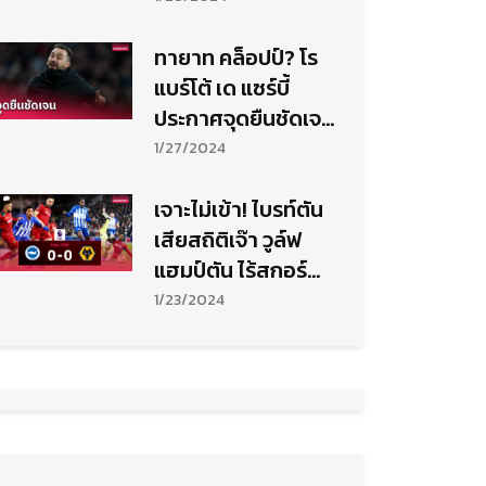
ทายาท คล็อปป์? โร
แบร์โต้ เด แซร์บี้
ประกาศจุดยืนชัดเจน
หลังพัวพันเก้าอี้
1/27/2024
กุนซือ ลิเวอร์พูล
เจาะไม่เข้า! ไบรท์ตัน
เสียสถิติเจ๊า วูล์ฟ
แฮมป์ตัน ไร้สกอร์
แซง แมนยู ขึ้นอันดับ
1/23/2024
7