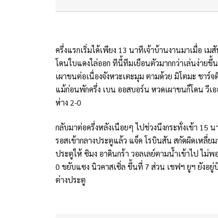
ครึ่งแรกเริ่มได้เพียง 13 นาทีเจ้าบ้านงานมาเมื่อ เ
โดนใบแดงไล่ออก ทีนี้ทีมเยือนตัวมากกว่าเล่นง่ายขึ้
เผาขนต่อเนื่องจังหวะเตะมุม ตามด้วย มิโตมะ ชาร์จต
แม้ก่อนพักครึ่ง เบน ออสบอร์น หวดเผาขนก็โดน วีเออา
ห่าง 2-0
กลับมาต่อครึ่งหลังเนือยๆ ไปช่วงนึงกระทั่งเข้า 15 
รอสเข้ากลางประตูแล้ว แจ็ค โรบินสัน สกัดผิดเหลี่ย
ประตูให้ ซิมง อาดินกร้า วอลเลย์ตามน้ำเข้าไป ไม่พอ
0 ขยับแซง นิวคาสเซิ่ล ขึ้นที่ 7 ส่วน เชฟฯ ยูฯ ยังอยู่
ต่างประตู