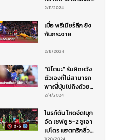
จอห์นสัน ซัดดับไบรท์
2/11/2024
ตัน
เมื่อ พรีเมียร์ลีก ยิง
กันกระจาย
2/6/2024
"มิโตมะ" รับผิดหวัง
ตัวเองที่ไม่สามารถ
พาญี่ปุ่นไปถึงถ้วย
แชมป์
2/4/2024
ไบรท์ตัน โหดจัด!บุก
อัด เชฟยู 5-2 ชูเอา
เปโดร แฮตทริกลิ่ว
เอฟเอ คัพ
1/28/2024