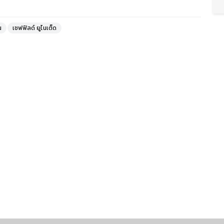
น
เชฟฟิลด์ ยูไนเต็ด