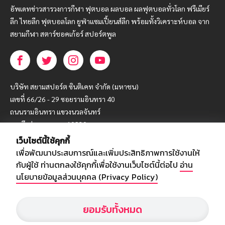
อัพเดทข่าวสารวงการกีฬา ฟุตบอล ผลบอล ผลฟุตบอลทั่วโลก ฟรีเมียร์
ลีก ไทยลีก ฟุตบอลโลก ยูฟ่าแซมเปี้ยนส์ลีก พร้อมทั้งวิเคราะห์บอล จาก
สยามกีฬา สตาร์ชอคเก้อร์ สปอร์ตพูล
บริษัท สยามสปอร์ต ซินติเคท จำกัด (มหาชน)
เลขที่ 66/26 - 29 ซอยรามอินทรา 40
ถนนรามอินทรา แขวงนวลจันทร์
เขตบึงกุ่ม กรุงเทพฯ 10230
เว็บไซต์นี้ใช้คุกกี้
โทร : 02-5088-000
เพื่อพัฒนาประสบการณ์และเพิ่มประสิทธิภาพการใช้งานให้
อีเมล์ :
webmaster@siamsport.co.th
กับผู้ใช้ ท่านตกลงใช้คุกกี้เพื่อใช้งานเว็บไซต์นี้ต่อไป
อ่าน
เว็บไซต์ : www.siamsport.co.th
นโยบายข้อมูลส่วนบุคคล (Privacy Policy)
ยอมรับทั้งหมด
© SIAMSPORT
Privacy