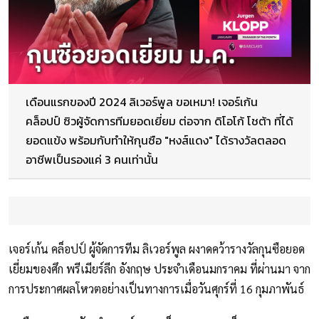
เดือนแรกของปี 2024 ลิเวอร์พูล ขอเหมา! เจอร์เก้น
คล็อปป์ ซิวผู้จัดการทีมยอดเยี่ยม ต่อจาก ดิโอโก้ โชต้า ที่ได้
ยอดแข้ง พร้อมกับทำให้กุนซือ "หงส์แดง" ได้รางวัลตลอด
อาชีพเป็นรองแค่ 3 คนเท่านั้น
เจอร์เก้น คล็อปป์ ผู้จัดการทีม ลิเวอร์พูล ผงาดคว้ารางวัลกุนซือยอด
เยี่ยมของศึก พรีเมียร์ลีก อังกฤษ ประจำเดือนมกราคม ที่ผ่านมา จาก
การประกาศผลโหวตอย่างเป็นทางการเมื่อวันศุกร์ที่ 16 กุมภาพันธ์