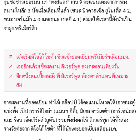
กุนซือชาวเยอรมัน นำ "หงส์แดง" เก็บ 9 คะแนนเต็มจากการลง
สนามในลีก 3 นัดเมื่อเดือนที่แล้ว (ชนะ นิวคาสเซิ่ล ยูไนเต็ด 4-2,
ชนะ บอร์นมัธ 4-0 และชนะ เชลซี 4-1) ส่งผลให้เวลานี้ยังนำเป็น
จ่าฝูง พรีเมียร์ลีก
เจ๋งจริง!ดิโอโก้ โชต้า ซิวแข้งยอดเยี่ยมพรีเมียร์ฯเดือนม.ค.
เจออีกแล้ว!เช็กผลงาน ลิเวอร์พูล ลงเตะตอนเที่ยงวัน
อีกหนึ่งคนเบื้องหลัง ที่ ลิเวอร์พูล ต้องหาตัวแทนที่เหมาะ
สม
จากผลงานที่ยอดเยี่ยม ทำให้ คล็อปป์ ได้คะแนนโหวตให้เอาชนะคู่
แข่งทั้ง เป็ป กวาร์ดิโอล่า (แมนฯ ซิตี้), มิเกล อาร์เตต้า (อาร์เซน่อล)
และ ร็อบ เอ็ดเวิร์ดส์ (ลูตัน) รวมทั้งส่งผลให้ ลิเวอร์พูล ได้ทั้งสอง
รางวัลต่อจาก ดิโอโก้ โชต้า ที่ได้นักเตะยอดเยี่ยมเดือนม.ค.