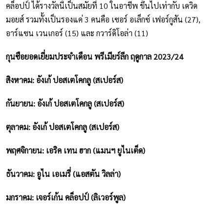
คล็อปป์ ได้รางวัลนี้เป็นสมัยที่ 10 ในอาชีพ ขึ้นไปเท่ากับ เดวิด
มอยส์ รวมทั้งเป็นรองแค่ 3 คนคือ เซอร์ อเล็กซ์ เฟอร์กูสัน (27),
อาร์แซน เวนเกอร์ (15) และ กวาร์ดิโอล่า (11)
กุนซือยอดเยี่ยมประจำเดือน พรีเมียร์ลีก ฤดูกาล 2023/24
สิงหาคม: อังเก้ ปอสเตโคกลู (สเปอร์ส)
กันยายน: อังเก้ ปอสเตโคกลู (สเปอร์ส)
ตุลาคม: อังเก้ ปอสเตโคกลู (สเปอร์ส)
พฤศจิกายน: เอริค เทน ฮาก (แมนฯ ยูไนเต็ด)
ธันวาคม: อูไน เอเมรี่ (แอสตัน วิลล่า)
มกราคม: เจอร์เก้น คล็อปป์ (ลิเวอร์พูล)