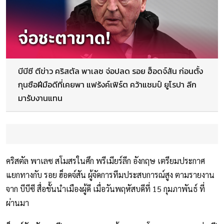
บีบีซี ตีข่าว คริสตัล พาเลซ จ่อปลด รอย ฮ็อดจ์สัน ก่อนตั้ง
กุนซือฝีมือดีที่เคยพา แฟร้งค์เฟิร์ต คว้าแชมป์ ยูโรปา ลีก
มารับงานแทน
คริสตัล พาเลซ สโมสรในศึก พรีเมียร์ลีก อังกฤษ เตรียมประกาศ
แยกทางกับ รอย ฮ็อดจ์สัน ผู้จัดการทีมประสบการณ์สูง ตามรายงาน
จาก บีบีซี สื่อชั้นนำเมืองผู้ดี เมื่อวันพฤหัสบดีที่ 15 กุมภาพันธ์ ที่
ผ่านมา