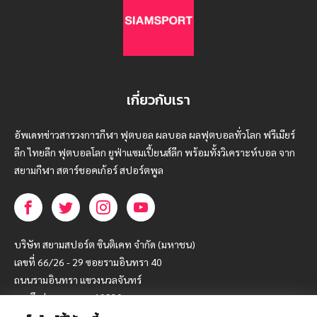
เกี่ยวกับเรา
อัพเดทข่าวสารวงการกีฬา ฟุตบอล ผลบอล ผลฟุตบอลทั่วโลก ฟรีเมียร์
ลีก ไทยลีก ฟุตบอลโลก ยูฟ่าแซมเปี้ยนส์ลีก พร้อมทั้งวิเคราะห์บอล จาก
สยามกีฬา สตาร์ชอคเก้อร์ สปอร์ตพูล
บริษัท สยามสปอร์ต ซินติเคท จำกัด (มหาชน)
เลขที่ 66/26 - 29 ซอยรามอินทรา 40
ถนนรามอินทรา แขวงนวลจันทร์
เขตบึงกุ่ม กรุงเทพฯ 10230