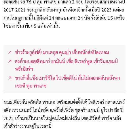
ฮ็อดจ์สัน วัย 76 ปี คุม พาเลซ มาแล้ว 2 รอบ โดยรอบแรกระหว่างปี
2017-2021 ก่อนถูกดึงกลับมากุมบังเหียนอีกครั้งเมื่อปี 2023 แต่ผล
งานในฤดูกาลนี้ไม่ดีมีแค่ 24 คะแนนจาก 24 นัด รั้งอันดับ 15 เหนือ
โซนตกชั้นเพียง 5 แต้มเท่านั้น
ข่าวร้ายวูล์ฟส์! มาเตอุส คุนญ่า เจ็บหนักส่อปิดเทอม
ส่งท้ายบอส!ดีทมาร์ ฮามันน์ เชื่อ ลิเวอร์พูล เข้าวินแชมป์
พรีเมียร์ฯ
ขาเก้าอี้แข็ง!เมาริซิโอ โปเช็ตติโน่ ลั่นไม่เคยกดดันหลังพา
เชลซี ทุบ พาเลซ
ขณะเดียวกัน คริสตัล พาเลซ เตรียมแต่งตั้งให้ โอลิเวอร์ กลาสเนอร์
อดีตเทรนเนอร์ ไอน์ทรัค แฟร้งค์เฟิร์ต ชุดคว้าแชมป์ ยูโรปา ลีก ปี
2022 เข้ามาเป็นนายใหญ่คนใหม่แห่งถิ่น เซลเฮิร์สต์ พาร์ค หลัง
เจ้าตัวว่างงานอยู่ในเวลานี้